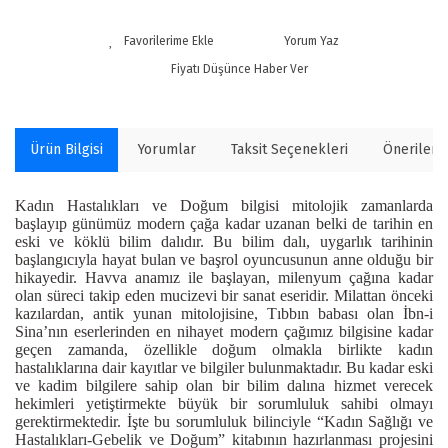
Yorum Yaz
Fiyatı Düşünce Haber Ver
Ürün Bilgisi
Yorumlar
Taksit Seçenekleri
Önerilerin
Kadın Hastalıkları ve Doğum bilgisi mitolojik zamanlarda
başlayıp günümüz modern çağa kadar uzanan belki de tarihin en
eski ve köklü bilim dalıdır. Bu bilim dalı, uygarlık tarihinin
başlangıcıyla hayat bulan ve başrol oyuncusunun anne olduğu bir
hikayedir. Havva anamız ile başlayan, milenyum çağına kadar
olan süreci takip eden mucizevi bir sanat eseridir. Milattan önceki
kazılardan, antik yunan mitolojisine, Tıbbın babası olan İbn-i
Sina’nın eserlerinden en nihayet modern çağımız bilgisine kadar
geçen zamanda, özellikle doğum olmakla birlikte kadın
hastalıklarına dair kayıtlar ve bilgiler bulunmaktadır. Bu kadar eski
ve kadim bilgilere sahip olan bir bilim dalına hizmet verecek
hekimleri yetiştirmekte büyük bir sorumluluk sahibi olmayı
gerektirmektedir. İşte bu sorumluluk bilinciyle “Kadın Sağlığı ve
Hastalıkları-Gebelik ve Doğum” kitabının hazırlanması projesini