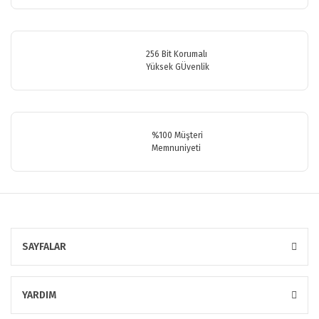
Bu ürüne benzer farklı alternatifler olmalı.
256 Bit Korumalı
Yüksek GÜvenlik
Gönder
%100 Müşteri
Memnuniyeti
SAYFALAR
YARDIM