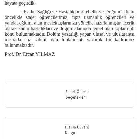
hayata geçirdik.
“Kadın Sağlığı ve Hastalıkları-Gebelik ve Doğum” kitabı
öncelikle stajer öğrencilerimiz, tıpta uzmanlık öğrencileri ve
yandal eğitimi alan meslektaşlarımza yönelik hazırlanmıştır. İçerik
olarak kadın hastalıkları ve doğum alanında temel olan toplam 56
konu bulunmaktadır. Bölüm yazarlığı yapan ulusal ve uluslararası
mecrada söz sahibi olan toplam 56 yazarlık bir kadromuz
bulunmaktadır.
Prof. Dr. Ercan YILMAZ
Bu ürünün fiyat bilgisi, resim, ürün açıklamalarında ve diğer
konularda yetersiz gördüğünüz noktaları öneri formunu kullanarak
Bu ürüne ilk yorumu siz yapın!
tarafımıza iletebilirsiniz.
Görüş ve önerileriniz için teşekkür ederiz.
Esnek Ödeme
Seçenekleri
Yorum Yaz
Ürün resmi kalitesiz, bozuk veya görüntülenemiyor.
Ürün açıklamasında eksik bilgiler bulunuyor.
Ürün bilgilerinde hatalar bulunuyor.
Hızlı & Güvenli
Ürün fiyatı diğer sitelerden daha pahalı.
Kargo