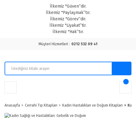
İlkemiz "Güven”dir.
İlkemiz "Paylaşmak”tır.
İlkemiz "Görev”dir.
İlkemiz "Liyakat”tir.
İlkemiz "Hak”tır.
Müşteri Hizmetleri :
0212 532 09 41
Anasayfa
Cerrahi Tıp Kitapları
Kadın Hastalıkları ve Doğum Kitapları
Kadı