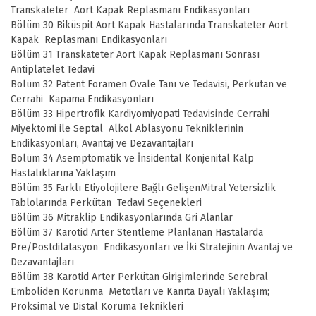
Transkateter Aort Kapak Replasmanı Endikasyonları
Bölüm 30 Biküspit Aort Kapak Hastalarında Transkateter Aort
Kapak Replasmanı Endikasyonları
Bölüm 31 Transkateter Aort Kapak Replasmanı Sonrası
Antiplatelet Tedavi
Bölüm 32 Patent Foramen Ovale Tanı ve Tedavisi, Perkütan ve
Cerrahi Kapama Endikasyonları
Bölüm 33 Hipertrofik Kardiyomiyopati Tedavisinde Cerrahi
Miyektomi ile Septal Alkol Ablasyonu Tekniklerinin
Endikasyonları, Avantaj ve Dezavantajları
Bölüm 34 Asemptomatik ve İnsidental Konjenital Kalp
Hastalıklarına Yaklaşım
Bölüm 35 Farklı Etiyolojilere Bağlı GelişenMitral Yetersizlik
Tablolarında Perkütan Tedavi Seçenekleri
Bölüm 36 Mitraklip Endikasyonlarında Gri Alanlar
Bölüm 37 Karotid Arter Stentleme Planlanan Hastalarda
Pre/Postdilatasyon Endikasyonları ve İki Stratejinin Avantaj ve
Dezavantajları
Bölüm 38 Karotid Arter Perkütan Girişimlerinde Serebral
Emboliden Korunma Metotları ve Kanıta Dayalı Yaklaşım;
Proksimal ve Distal Koruma Teknikleri