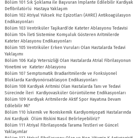
Bölüm 101 Sık Şoklama ile Başvuran İmplante Edilebilir Kardiyak
Defibrilatörlü Hastaya Yaklaşım
Bölüm 102 Atriyal Yüksek Hız Epizotları (AHRE) Antikoagülasyon
Endikasyonları
Bölüm 103 Ventriküler Taşikardi’de Kateter Ablasyonu Tedavisi
Bölüm 104 İleti Sistemine Komşuluk Gösteren Aritmilerde
Kateter Ablasyonu Endikasyonları
Bölüm 105 Ventriküler Erken Vuruları Olan Hastalarda Tedavi
Yaklaşımı
Bölüm 106 Kalp Yetersizliği Olan Hastalarda Atrial Fibrilasyonun
Yönetimi ve Kateter Ablasyonu
Bölüm 107 Semptomatik Bradiaritmilerde ve Fonksiyonel
Bloklarda Kardiyonöroablasyon Endikasyonları
Bölüm 108 Kardiyak Aritmisi Olan Hastalarda Tanı ve Tedavi
Sürecinde İleri Kardiyovasküler Görüntüleme Endikasyonları
Bölüm 109 Kardiyak Aritmilerde Aktif Spor Hayatına Devam
Edilebilir Mi?
Bölüm 110 İskemik ve Noniskemik Kardiyomiyopati Hastalarında
Ani Kardiyak Ölüm Riskini Nasıl Belirleyebiliriz?
Bölüm 111 Atriyal Fibrilasyonda Tarama Testleri ve Güncel
Yaklaşımlar