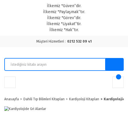
İlkemiz "Güven”dir.
İlkemiz "Paylaşmak”tır.
İlkemiz "Görev”dir.
İlkemiz "Liyakat”tir.
İlkemiz "Hak”tır.
Müşteri Hizmetleri :
0212 532 09 41
Anasayfa
Dahili Tıp Bilimleri Kitapları
Kardiyoloji Kitapları
Kardiyolojide 