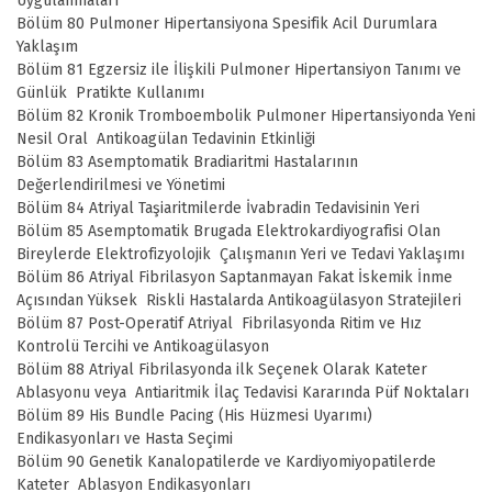
Uygulanmaları
Bölüm 80 Pulmoner Hipertansiyona Spesifik Acil Durumlara
Yaklaşım
Bölüm 81 Egzersiz ile İlişkili Pulmoner Hipertansiyon Tanımı ve
Günlük Pratikte Kullanımı
Bölüm 82 Kronik Tromboembolik Pulmoner Hipertansiyonda Yeni
Nesil Oral Antikoagülan Tedavinin Etkinliği
Bölüm 83 Asemptomatik Bradiaritmi Hastalarının
Değerlendirilmesi ve Yönetimi
Bölüm 84 Atriyal Taşiaritmilerde İvabradin Tedavisinin Yeri
Bölüm 85 Asemptomatik Brugada Elektrokardiyografisi Olan
Bireylerde Elektrofizyolojik Çalışmanın Yeri ve Tedavi Yaklaşımı
Bölüm 86 Atriyal Fibrilasyon Saptanmayan Fakat İskemik İnme
Açısından Yüksek Riskli Hastalarda Antikoagülasyon Stratejileri
Bölüm 87 Post-Operatif Atriyal Fibrilasyonda Ritim ve Hız
Kontrolü Tercihi ve Antikoagülasyon
Bölüm 88 Atriyal Fibrilasyonda ilk Seçenek Olarak Kateter
Ablasyonu veya Antiaritmik İlaç Tedavisi Kararında Püf Noktaları
Bölüm 89 His Bundle Pacing (His Hüzmesi Uyarımı)
Endikasyonları ve Hasta Seçimi
Bölüm 90 Genetik Kanalopatilerde ve Kardiyomiyopatilerde
Kateter Ablasyon Endikasyonları