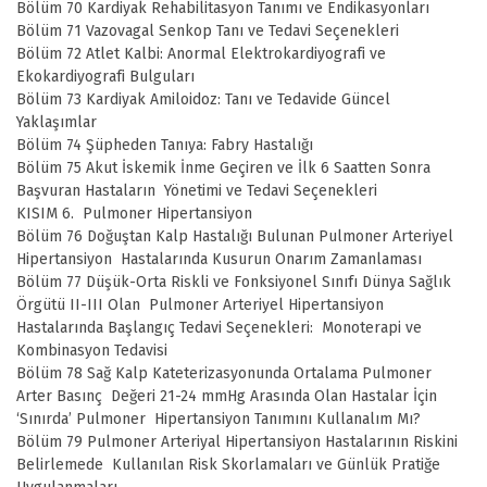
Bölüm 70 Kardiyak Rehabilitasyon Tanımı ve Endikasyonları
Bölüm 71 Vazovagal Senkop Tanı ve Tedavi Seçenekleri
Bölüm 72 Atlet Kalbi: Anormal Elektrokardiyografi ve
Ekokardiyografi Bulguları
Bölüm 73 Kardiyak Amiloidoz: Tanı ve Tedavide Güncel
Yaklaşımlar
Bölüm 74 Şüpheden Tanıya: Fabry Hastalığı
Bölüm 75 Akut İskemik İnme Geçiren ve İlk 6 Saatten Sonra
Başvuran Hastaların Yönetimi ve Tedavi Seçenekleri
KISIM 6. Pulmoner Hipertansiyon
Bölüm 76 Doğuştan Kalp Hastalığı Bulunan Pulmoner Arteriyel
Hipertansiyon Hastalarında Kusurun Onarım Zamanlaması
Bölüm 77 Düşük-Orta Riskli ve Fonksiyonel Sınıfı Dünya Sağlık
Örgütü II-III Olan Pulmoner Arteriyel Hipertansiyon
Hastalarında Başlangıç Tedavi Seçenekleri: Monoterapi ve
Kombinasyon Tedavisi
Bölüm 78 Sağ Kalp Kateterizasyonunda Ortalama Pulmoner
Arter Basınç Değeri 21-24 mmHg Arasında Olan Hastalar İçin
‘Sınırda’ Pulmoner Hipertansiyon Tanımını Kullanalım Mı?
Bölüm 79 Pulmoner Arteriyal Hipertansiyon Hastalarının Riskini
Belirlemede Kullanılan Risk Skorlamaları ve Günlük Pratiğe