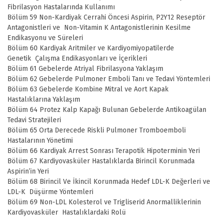
Fibrilasyon Hastalarında Kullanımı
Bölüm 59 Non-Kardiyak Cerrahi Öncesi Aspirin, P2Y12 Reseptör
Antagonistleri ve Non-Vitamin K Antagonistlerinin Kesilme
Endikasyonu ve Süreleri
Bölüm 60 Kardiyak Aritmiler ve Kardiyomiyopatilerde
Genetik Çalışma Endikasyonları ve İçerikleri
Bölüm 61 Gebelerde Atriyal Fibrilasyona Yaklaşım
Bölüm 62 Gebelerde Pulmoner Emboli Tanı ve Tedavi Yöntemleri
Bölüm 63 Gebelerde Kombine Mitral ve Aort Kapak
Hastalıklarına Yaklaşım
Bölüm 64 Protez Kalp Kapağı Bulunan Gebelerde Antikoagülan
Tedavi Stratejileri
Bölüm 65 Orta Derecede Riskli Pulmoner Tromboemboli
Hastalarının Yönetimi
Bölüm 66 Kardiyak Arrest Sonrası Terapotik Hipoterminin Yeri
Bölüm 67 Kardiyovasküler Hastalıklarda Birincil Korunmada
Aspirin’in Yeri
Bölüm 68 Birincil Ve İkincil Korunmada Hedef LDL-K Değerleri ve
LDL-K Düşürme Yöntemleri
Bölüm 69 Non-LDL Kolesterol ve Trigliserid Anormalliklerinin
Kardiyovasküler Hastalıklardaki Rolü