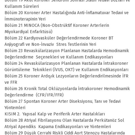
Bölüm 19 Akut Koroner Sendrom Sonrası Statin Tedavi Dozları ve
Kullanım Süreleri
Bölüm 20 Koroner Arter Hastalığında Anti-İnflamatuvar Tedavi ve
İmmünoterapinin Yeri
Bölüm 21 MINOCA (Non-Obstrüktif Koroner Arterlerin
Miyokardiyal Enfarktüsü)
Bölüm 22 Kardiyovasküler Değerlendirmede Koroner BT
Anjiyografi ve Non-İnvaziv Stres Testlerinin Yeri
Bölüm 23 Revaskülarizasyon Planlanan Hastalarda Hemodinamik
Değerlendirme Seçenekleri ve Kullanım Endikasyonları
Bölüm 24 Revaskülarizasyon Planlanan Hastalarda İntrakoroner
Görüntüleme Teknikleri (İVUS, OKT) ve Kullanım Endikasyonları
Bölüm 25 Koroner Ardışık Lezyonların Değerlendirilmesinde İFR
ve FFR
Bölüm 26 Kronik Total Oklüzyonlarda İntrakoroner Hemodinamik
Değerlendirme (CFR/IFR/FFR)
Bölüm 27 Spontan Koroner Arter Diseksiyonu, Tanı ve Tedavi
Yöntemleri
KISIM 2. Yapısal Kalp ve Periferik Arter Hastalıkları
Bölüm 28 Atriyal Fibrilasyonu Olan Hastalarda Perkütanöz Sol
Atriyal Apendiks Kapama Endikasyonları ve Yöntemleri
Bölüm 29 Düşük Cerrahi Riskli Ciddi Aort Stenozu Hastalarında