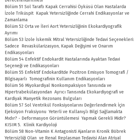
Derecelendirilmesi
Bölüm 51 Sol Taraflı Kapak Cerrahisi Öyküsü Olan Hastalarda
İzole Triküspit Kapak Yetersizliğinde Cerrahi Endikasyonlar ve
Zamanlama
Bölüm 52 Orta ve İleri Aort Yetersizliğinin Ekokardiyografik
Ayrımı
Bölüm 53 İzole İskemik Mitral Yetersizliğinde Tedavi Seçenekleri:
Sadece Revaskülarizasyon, Kapak Değişimi ve Onarım
Endikasyonları
Bölüm 54 Enfektif Endokardit Hastalarında Ayaktan Tedavi
Seçeneği ve Endikasyonları
Bölüm 55 Enfektif Endokarditde Pozitron Emisyon Tomografi /
Bilgisayarlı Tomografinin Kullanım Endikasyonları
Bölüm 56 Miyokardiyal Nonkompaksiyon Tanısında ve
Hipertrabekülasyondan Ayrıcı Tanısında Ekokardiyografi ve
Kardiyak Manyetik Rezonans Bulguları
Bölüm 57 Sol Ventrikül Fonksiyonlarını Değerlendirmek İçin
Ejeksiyon Fraksiyonu Yeterli ve Kullanışlı Bilgi Sağlamakta
Mıdır? - Deformasyon Görüntülemesi Yapmak Gerekli Midir?
KISIM 5. Klinik Kardiyoloji
Bölüm 58 Non-Vitamin K Antagonisti Ajanların Kronik Böbrek
Yetersizliği Olan ve Renal Replasman Tedavisi Alan Atriyal