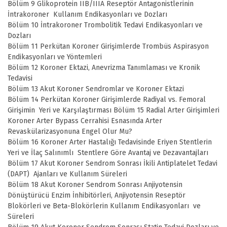
Bölüm 9 Glikoprotein IIB/IIIA Reseptör Antagonistlerinin
İntrakoroner Kullanım Endikasyonları ve Dozları
Bölüm 10 İntrakoroner Trombolitik Tedavi Endikasyonları ve
Dozları
Bölüm 11 Perkütan Koroner Girişimlerde Trombüs Aspirasyon
Endikasyonları ve Yöntemleri
Bölüm 12 Koroner Ektazi, Anevrizma Tanımlaması ve Kronik
Tedavisi
Bölüm 13 Akut Koroner Sendromlar ve Koroner Ektazi
Bölüm 14 Perkütan Koroner Girişimlerde Radiyal vs. Femoral
Girişimin Yeri ve Karşılaştırması Bölüm 15 Radial Arter Girişimleri
Koroner Arter Bypass Cerrahisi Esnasında Arter
Revaskülarizasyonuna Engel Olur Mu?
Bölüm 16 Koroner Arter Hastalığı Tedavisinde Eriyen Stentlerin
Yeri ve İlaç Salınımlı Stentlere Göre Avantaj ve Dezavantajları
Bölüm 17 Akut Koroner Sendrom Sonrası İkili Antiplatelet Tedavi
(DAPT) Ajanları ve Kullanım Süreleri
Bölüm 18 Akut Koroner Sendrom Sonrası Anjiyotensin
Dönüştürücü Enzim İnhibitörleri, Anjiyotensin Reseptör
Blokörleri ve Beta-Blokörlerin Kullanım Endikasyonları ve
Süreleri