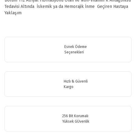
Bölüm 112 Atriyal Fibrilasyonu Olan ve Non-Vitamin K Antagonisti
Tedavisi Altında İskemik ya da Hemorajik İnme Geçiren Hastaya
Yaklaşım
Bu ürünün fiyat bilgisi, resim, ürün açıklamalarında ve diğer
konularda yetersiz gördüğünüz noktaları öneri formunu kullanarak
Bu ürüne ilk yorumu siz yapın!
tarafımıza iletebilirsiniz.
Görüş ve önerileriniz için teşekkür ederiz.
Esnek Ödeme
Seçenekleri
Yorum Yaz
Ürün resmi kalitesiz, bozuk veya görüntülenemiyor.
Ürün açıklamasında eksik bilgiler bulunuyor.
Ürün bilgilerinde hatalar bulunuyor.
Hızlı & Güvenli
Ürün fiyatı diğer sitelerden daha pahalı.
Kargo
Bu ürüne benzer farklı alternatifler olmalı.
256 Bit Korumalı
Yüksek GÜvenlik
Gönder