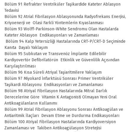
Bölüm 91 Refrakter Ventriküler Taşikardide Kateter Ablasyon
Tedavisi
Bölüm 92 Atrial Fibrilasyon Ablasyonunda Radyofrekans Enerjisi,
Kriyoenerji ve Olasi Farkli Yöntemlerin Kıyaslanması
Bölüm 93 Wolff-Parkinson-White Sendromu Olan Hastalarda
Kateter Ablasyon Endikasyonları ve Zamanlaması
Bölüm 94 Kalp Yetersizliği Hastalarında CRT-P/CRT-D Seçiminde
Kanıta Dayalı Yaklaşım
Bölüm 95 Subkutan ve Transvenöz İmplante Edilebilir
Kardiyovertör Defibrilatörün Etkinlik ve Güvenlilik Açısından
Karşılaştırılması
Bölüm 96 Kısa Süreli Atriyal Taşiaritmilere Yaklaşım
Bölüm 97 Miyokard İnfarktüsü Sonrası Primer Ventriküler
Taşikardi Ablasyonu Endikasyonları ve Zamanlaması
Bölüm 98 Atriyal Fibrilasyon Hastalarında Mitral Darlık
Derecelerine Göre Vitamin K Antagonisti Olmayan Yeni Oral
Antikoagülanların Kullanımı
Bölüm 99 Atrial Fibrilasyon Ablasyonu Sonrası Antikoagülan ve
Antiaritmik İlaçları Devam Etme ve Durdurma Endikasyonları
Bölüm 100 Atriyal Fibrilasyon Hastalarında Kardiyoversiyon
Zamanlaması ve Takiben Antikoagülasyon Stretejisi