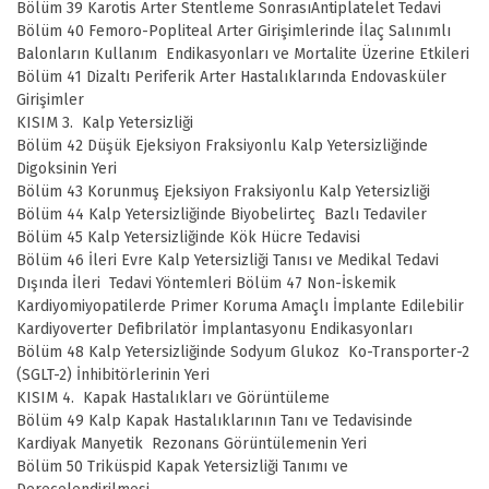
Bölüm 39 Karotis Arter Stentleme SonrasıAntiplatelet Tedavi
Bölüm 40 Femoro-Popliteal Arter Girişimlerinde İlaç Salınımlı
Balonların Kullanım Endikasyonları ve Mortalite Üzerine Etkileri
Bölüm 41 Dizaltı Periferik Arter Hastalıklarında Endovasküler
Girişimler
KISIM 3. Kalp Yetersizliği
Bölüm 42 Düşük Ejeksiyon Fraksiyonlu Kalp Yetersizliğinde
Digoksinin Yeri
Bölüm 43 Korunmuş Ejeksiyon Fraksiyonlu Kalp Yetersizliği
Bölüm 44 Kalp Yetersizliğinde Biyobelirteç Bazlı Tedaviler
Bölüm 45 Kalp Yetersizliğinde Kök Hücre Tedavisi
Bölüm 46 İleri Evre Kalp Yetersizliği Tanısı ve Medikal Tedavi
Dışında İleri Tedavi Yöntemleri Bölüm 47 Non-İskemik
Kardiyomiyopatilerde Primer Koruma Amaçlı İmplante Edilebilir
Kardiyoverter Defibrilatör İmplantasyonu Endikasyonları
Bölüm 48 Kalp Yetersizliğinde Sodyum Glukoz Ko-Transporter-2
(SGLT-2) İnhibitörlerinin Yeri
KISIM 4. Kapak Hastalıkları ve Görüntüleme
Bölüm 49 Kalp Kapak Hastalıklarının Tanı ve Tedavisinde
Kardiyak Manyetik Rezonans Görüntülemenin Yeri
Bölüm 50 Triküspid Kapak Yetersizliği Tanımı ve