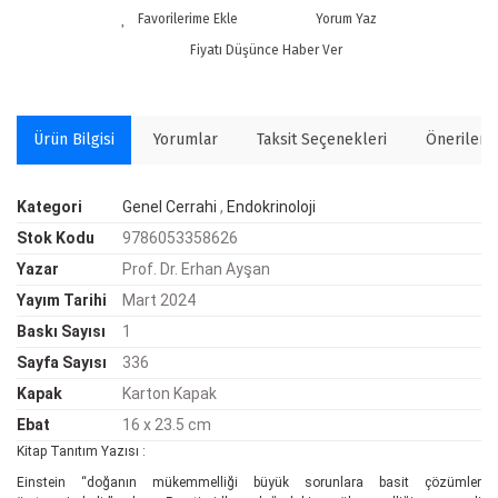
Yorum Yaz
Fiyatı Düşünce Haber Ver
Ürün Bilgisi
Yorumlar
Taksit Seçenekleri
Önerilerin
Kategori
Genel Cerrahi
,
Endokrinoloji
Stok Kodu
9786053358626
Yazar
Prof. Dr. Erhan Ayşan
Yayım Tarihi
Mart 2024
Baskı Sayısı
1
Sayfa Sayısı
336
Kapak
Karton Kapak
Ebat
16 x 23.5 cm
Kitap Tanıtım Yazısı :
Einstein “doğanın mükemmelliği büyük sorunlara basit çözümler