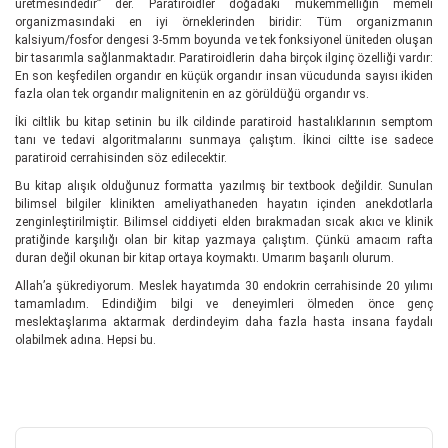
üretmesindedir” der. Paratiroidler doğadaki mükemmelliğin memeli
organizmasındaki en iyi örneklerinden biridir: Tüm organizmanın
kalsiyum/fosfor dengesi 3-5mm boyunda ve tek fonksiyonel üniteden oluşan
bir tasarımla sağlanmaktadır. Paratiroidlerin daha birçok ilginç özelliği vardır:
En son keşfedilen organdır en küçük organdır insan vücudunda sayısı ikiden
fazla olan tek organdır malignitenin en az görüldüğü organdır vs.
İki ciltlik bu kitap setinin bu ilk cildinde paratiroid hastalıklarının semptom
tanı ve tedavi algoritmalarını sunmaya çalıştım. İkinci ciltte ise sadece
paratiroid cerrahisinden söz edilecektir.
Bu kitap alışık olduğunuz formatta yazılmış bir textbook değildir. Sunulan
bilimsel bilgiler klinikten ameliyathaneden hayatın içinden anekdotlarla
zenginleştirilmiştir. Bilimsel ciddiyeti elden bırakmadan sıcak akıcı ve klinik
pratiğinde karşılığı olan bir kitap yazmaya çalıştım. Çünkü amacım rafta
duran değil okunan bir kitap ortaya koymaktı. Umarım başarılı olurum.
Allah’a şükrediyorum. Meslek hayatımda 30 endokrin cerrahisinde 20 yılımı
tamamladım. Edindiğim bilgi ve deneyimleri ölmeden önce genç
meslektaşlarıma aktarmak derdindeyim daha fazla hasta insana faydalı
olabilmek adına. Hepsi bu.
Bu ürünün fiyat bilgisi, resim, ürün açıklamalarında ve diğer
konularda yetersiz gördüğünüz noktaları öneri formunu kullanarak
Bu ürüne ilk yorumu siz yapın!
tarafımıza iletebilirsiniz.