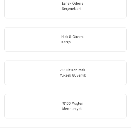
Görüş ve önerileriniz için teşekkür ederiz.
Esnek Ödeme
Seçenekleri
Yorum Yaz
Ürün resmi kalitesiz, bozuk veya görüntülenemiyor.
Ürün açıklamasında eksik bilgiler bulunuyor.
Ürün bilgilerinde hatalar bulunuyor.
Hızlı & Güvenli
Ürün fiyatı diğer sitelerden daha pahalı.
Kargo
Bu ürüne benzer farklı alternatifler olmalı.
256 Bit Korumalı
Yüksek GÜvenlik
Gönder
%100 Müşteri
Memnuniyeti