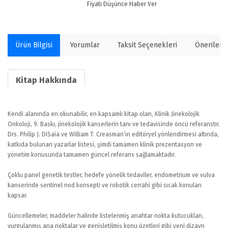
Fiyatı Düşünce Haber Ver
Ürün Bilgisi
Yorumlar
Taksit Seçenekleri
Önerilerin
Kitap Hakkında
Kendi alanında en okunabilir, en kapsamlı kitap olan, Klinik Jinekolojik
Onkoloji, 9. Baskı, jinekolojik kanserlerin tanı ve tedavisinde öncü referanstır.
Drs. Philip J. DiSaia ve William T. Creasman’ın editöryel yönlendirmesi altında,
katkıda bulunan yazarlar listesi, şimdi tamamen klinik prezentasyon ve
yönetim konusunda tamamen güncel referans sağlamaktadır.
Çoklu panel genetik testler, hedefe yönelik tedaviler, endometrium ve vulva
kanserinde sentinel nod konsepti ve robotik cerrahi gibi sıcak konuları
kapsar.
Güncellemeler, maddeler halinde listelenmiş anahtar nokta kutucukları,
vurgulanmış ana noktalar ve genişletilmiş konu özetleri gibi yeni dizayn