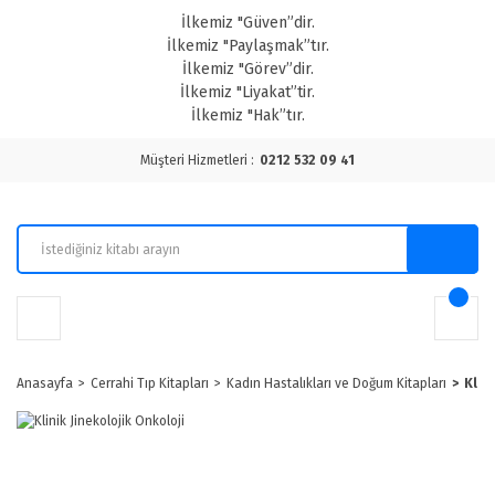
İlkemiz "Güven”dir.
İlkemiz "Paylaşmak”tır.
İlkemiz "Görev”dir.
İlkemiz "Liyakat”tir.
İlkemiz "Hak”tır.
Müşteri Hizmetleri :
0212 532 09 41
Anasayfa
Cerrahi Tıp Kitapları
Kadın Hastalıkları ve Doğum Kitapları
Klin