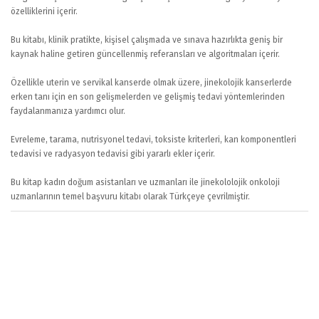
özelliklerini içerir.
Bu kitabı, klinik pratikte, kişisel çalışmada ve sınava hazırlıkta geniş bir
kaynak haline getiren güncellenmiş referansları ve algoritmaları içerir.
Özellikle uterin ve servikal kanserde olmak üzere, jinekolojik kanserlerde
erken tanı için en son gelişmelerden ve gelişmiş tedavi yöntemlerinden
faydalanmanıza yardımcı olur.
Evreleme, tarama, nutrisyonel tedavi, toksiste kriterleri, kan komponentleri
tedavisi ve radyasyon tedavisi gibi yararlı ekler içerir.
Bu kitap kadın doğum asistanları ve uzmanları ile jinekololojik onkoloji
uzmanlarının temel başvuru kitabı olarak Türkçeye çevrilmiştir.
Bu ürüne ilk yorumu siz yapın!
Bu ürünün fiyat bilgisi, resim, ürün açıklamalarında ve diğer konularda
yetersiz gördüğünüz noktaları öneri formunu kullanarak tarafımıza
Yorum Yaz