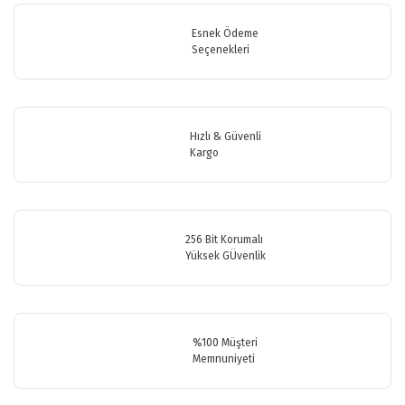
iletebilirsiniz.
Görüş ve önerileriniz için teşekkür ederiz.
Esnek Ödeme
Seçenekleri
Ürün resmi kalitesiz, bozuk veya görüntülenemiyor.
Ürün açıklamasında eksik bilgiler bulunuyor.
Ürün bilgilerinde hatalar bulunuyor.
Hızlı & Güvenli
Ürün fiyatı diğer sitelerden daha pahalı.
Kargo
Bu ürüne benzer farklı alternatifler olmalı.
256 Bit Korumalı
Yüksek GÜvenlik
Gönder
%100 Müşteri
Memnuniyeti