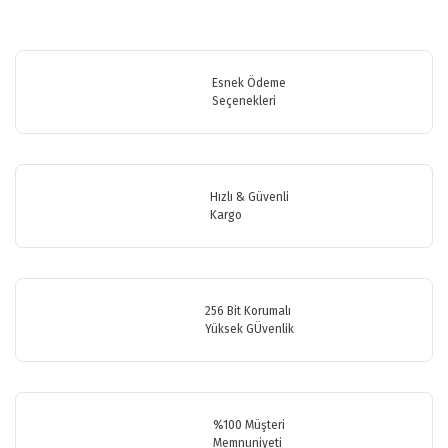
Bu ürünün fiyat bilgisi, resim, ürün açıklamalarında ve diğer
konularda yetersiz gördüğünüz noktaları öneri formunu kullanarak
Bu ürüne ilk yorumu siz yapın!
tarafımıza iletebilirsiniz.
Görüş ve önerileriniz için teşekkür ederiz.
Esnek Ödeme
Seçenekleri
Yorum Yaz
Ürün resmi kalitesiz, bozuk veya görüntülenemiyor.
Ürün açıklamasında eksik bilgiler bulunuyor.
Ürün bilgilerinde hatalar bulunuyor.
Hızlı & Güvenli
Ürün fiyatı diğer sitelerden daha pahalı.
Kargo
Bu ürüne benzer farklı alternatifler olmalı.
256 Bit Korumalı
Yüksek GÜvenlik
Gönder
%100 Müşteri
Memnuniyeti