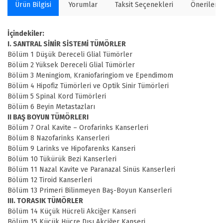
Ürün Bilgisi
Yorumlar
Taksit Seçenekleri
Önerilerin
İçindekiler:
I. SANTRAL SİNİR SİSTEMİ TÜMÖRLER
Bölüm 1 Düşük Dereceli Glial Tümörler
Bölüm 2 Yüksek Dereceli Glial Tümörler
Bölüm 3 Meningiom, Kraniofaringiom ve Ependimom
Bölüm 4 Hipofiz Tümörleri ve Optik Sinir Tümörleri
Bölüm 5 Spinal Kord Tümörleri
Bölüm 6 Beyin Metastazları
II BAŞ BOYUN TÜMÖRLERI
Bölüm 7 Oral Kavite – Orofarinks Kanserleri
Bölüm 8 Nazofarinks Kanserleri
Bölüm 9 Larinks ve Hipofarenks Kanseri
Bölüm 10 Tükürük Bezi Kanserleri
Bölüm 11 Nazal Kavite ve Paranazal Sinüs Kanserleri
Bölüm 12 Tiroid Kanserleri
Bölüm 13 Primeri Bilinmeyen Baş-Boyun Kanserleri
III. TORASIK TÜMÖRLER
Bölüm 14 Küçük Hücreli Akciğer Kanseri
Bölüm 15 Küçük Hücre Dışı Akciğer Kanseri