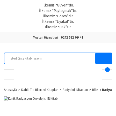
İlkemiz "Güven”dir.
İlkemiz "Paylaşmak”tır.
İlkemiz "Görev”dir.
İlkemiz "Liyakat”tir.
İlkemiz "Hak”tır.
Müşteri Hizmetleri :
0212 532 09 41
Anasayfa
Dahili Tıp Bilimleri Kitapları
Radyoloji Kitapları
Klinik Radyasyo