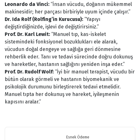
Leonardo da Vinci:
“İnsan vücudu, doğanın mükemmel
makinesidir; her parçası birbiriyle uyum içinde çalışır.”
Dr. Ida Rolf (Rolfing’in Kurucusu):
“Yapıyı
değiştirdiğinizde, işlevi de değiştirirsiniz.”
Prof. Dr. Karl Lewit:
“Manuel tıp, kas-iskelet
sistemindeki fonksiyonel bozuklukları ele alarak,
vücudun doğal dengeye ve sağlığa geri dönmesine
rehberlik eder. Tanı ve tedavi sürecinde doğru dokunuş
ve hareketler, hastanın sağlığını yeniden inşa eder.”
Prof. Dr. Rudolf Wolf:
“İyi bir manuel terapist, vücudu bir
bütün olarak görmeli ve hastanın biyomekanik ve
psikolojik durumunu birleştirerek tedavi etmelidir.
Manuel tıpta her dokunuş ve hareket, iyileşmenin
kapısını aralar.”
Bu ürünün fiyat bilgisi, resim, ürün açıklamalarında ve diğer
konularda yetersiz gördüğünüz noktaları öneri formunu kullanarak
Bu ürüne ilk yorumu siz yapın!
tarafımıza iletebilirsiniz.
Görüş ve önerileriniz için teşekkür ederiz.
Esnek Ödeme