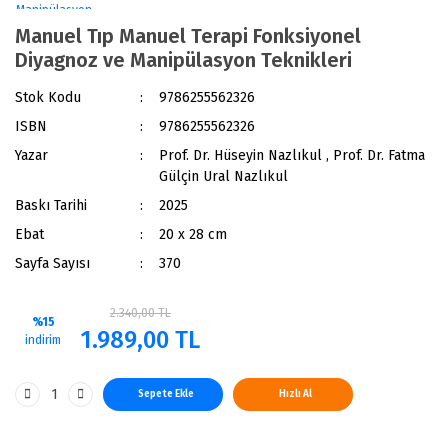
Manuel Tıp Manuel Terapi Fonksiyonel
Diyagnoz ve Manipülasyon Teknikleri
Stok Kodu
9786255562326
ISBN
9786255562326
Yazar
Prof. Dr. Hüseyin Nazlıkul , Prof. Dr. Fatma
Gülçin Ural Nazlıkul
Baskı Tarihi
2025
Ebat
20 x 28 cm
Sayfa Sayısı
370
2.340,00 TL
%15
1.989,00 TL
indirim
Sepete Ekle
Hızlı Al