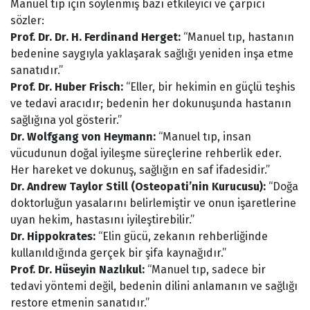
Manuel tıp için söylenmiş bazı etkileyici ve çarpıcı
sözler:
Prof. Dr. Dr. H. Ferdinand Herget:
“Manuel tıp, hastanın
bedenine saygıyla yaklaşarak sağlığı yeniden inşa etme
sanatıdır.”
Prof. Dr. Huber Frisch:
“Eller, bir hekimin en güçlü teşhis
ve tedavi aracıdır; bedenin her dokunuşunda hastanın
sağlığına yol gösterir.”
Dr. Wolfgang von Heymann:
“Manuel tıp, insan
vücudunun doğal iyileşme süreçlerine rehberlik eder.
Her hareket ve dokunuş, sağlığın en saf ifadesidir.”
Dr. Andrew Taylor Still (Osteopati’nin Kurucusu):
“Doğa
doktorluğun yasalarını belirlemiştir ve onun işaretlerine
uyan hekim, hastasını iyileştirebilir.”
Dr. Hippokrates:
“Elin gücü, zekanın rehberliğinde
kullanıldığında gerçek bir şifa kaynağıdır.”
Prof. Dr. Hüseyin Nazlıkul:
“Manuel tıp, sadece bir
tedavi yöntemi değil, bedenin dilini anlamanın ve sağlığı
restore etmenin sanatıdır.”