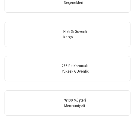
Seçenekleri
Yorum Yaz
Ürün resmi kalitesiz, bozuk veya görüntülenemiyor.
Ürün açıklamasında eksik bilgiler bulunuyor.
Ürün bilgilerinde hatalar bulunuyor.
Hızlı & Güvenli
Ürün fiyatı diğer sitelerden daha pahalı.
Kargo
Bu ürüne benzer farklı alternatifler olmalı.
256 Bit Korumalı
Yüksek GÜvenlik
Gönder
%100 Müşteri
Memnuniyeti