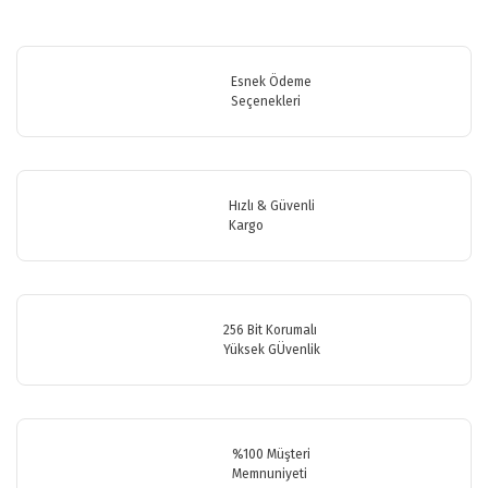
Bu ürünün fiyat bilgisi, resim, ürün açıklamalarında ve diğer
konularda yetersiz gördüğünüz noktaları öneri formunu kullanarak
Bu ürüne ilk yorumu siz yapın!
tarafımıza iletebilirsiniz.
Görüş ve önerileriniz için teşekkür ederiz.
Esnek Ödeme
Seçenekleri
Yorum Yaz
Ürün resmi kalitesiz, bozuk veya görüntülenemiyor.
Ürün açıklamasında eksik bilgiler bulunuyor.
Ürün bilgilerinde hatalar bulunuyor.
Hızlı & Güvenli
Ürün fiyatı diğer sitelerden daha pahalı.
Kargo
Bu ürüne benzer farklı alternatifler olmalı.
256 Bit Korumalı
Yüksek GÜvenlik
Gönder
%100 Müşteri
Memnuniyeti