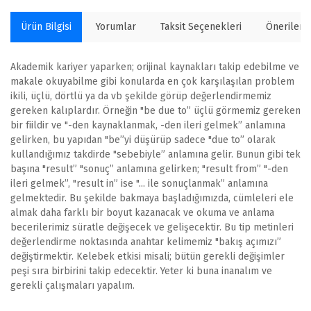
Ürün Bilgisi
Yorumlar
Taksit Seçenekleri
Önerilerin
Akademik kariyer yaparken; orijinal kaynakları takip edebilme ve
makale okuyabilme gibi konularda en çok karşılaşılan problem
ikili, üçlü, dörtlü ya da vb şekilde görüp değerlendirmemiz
gereken kalıplardır. Örneğin "be due to” üçlü görmemiz gereken
bir fiildir ve "-den kaynaklanmak, -den ileri gelmek” anlamına
gelirken, bu yapıdan "be”yi düşürüp sadece "due to” olarak
kullandığımız takdirde "sebebiyle” anlamına gelir. Bunun gibi tek
başına "result” "sonuç” anlamına gelirken; "result from” "-den
ileri gelmek”, "result in” ise "... ile sonuçlanmak” anlamına
gelmektedir. Bu şekilde bakmaya başladığımızda, cümleleri ele
almak daha farklı bir boyut kazanacak ve okuma ve anlama
becerilerimiz süratle değişecek ve gelişecektir. Bu tip metinleri
değerlendirme noktasında anahtar kelimemiz "bakış açımızı”
değiştirmektir. Kelebek etkisi misali; bütün gerekli değişimler
peşi sıra birbirini takip edecektir. Yeter ki buna inanalım ve
gerekli çalışmaları yapalım.