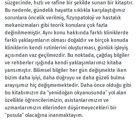
süzgecinde, hızlı ve rafine bir şekilde sunan bir kitaptır.
Bu nedenle, gündelik hayatta sıklıkla karşılaştığımız
sorunlara öncelik verilmiş, fizyopatoloji ve hastalık
mekanizmaları gibi teorik konulara çok fazla
değinilmemiştir. Aynı konu hakkında farklı kliniklerde
farklı yaklaşımların olması doğaldır ve birçok konuda
kliniklerin kendi rutinlerini oluşturması, günlük işleyiş
açısından vaz geçilmezdir. Bu noktada, çağdaş bilgiler
ve rehberler ışığında kendi yaklaşımlarımız kitaba
yansımıştır. Bilimsel bilgiler her gün değişmekte iken
bizim daha iyiyi, daha doğruyu ve daha güzeli bulma
arayışımız hiç değişmemektedir. Daha önce olduğu gibi
bu kitabımızın da “yenidoğan okyanusunda” yol alan
özellikle öğrencilerimizin, asistanlarımızın ve
uzmanlarımızın ellerinden düşürmeyecekleri bir
“pusula” olacağına inanmaktayım.
Bu ürünün fiyat bilgisi, resim, ürün açıklamalarında ve diğer
konularda yetersiz gördüğünüz noktaları öneri formunu kullanarak