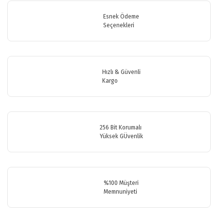
Bu ürüne ilk yorumu siz yapın!
tarafımıza iletebilirsiniz.
Görüş ve önerileriniz için teşekkür ederiz.
Esnek Ödeme
Seçenekleri
Yorum Yaz
Ürün resmi kalitesiz, bozuk veya görüntülenemiyor.
Ürün açıklamasında eksik bilgiler bulunuyor.
Ürün bilgilerinde hatalar bulunuyor.
Hızlı & Güvenli
Ürün fiyatı diğer sitelerden daha pahalı.
Kargo
Bu ürüne benzer farklı alternatifler olmalı.
256 Bit Korumalı
Yüksek GÜvenlik
Gönder
%100 Müşteri
Memnuniyeti