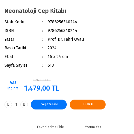
Neonatoloji Cep Kitabı
Stok Kodu
9786256340244
ISBN
9786256340244
Yazar
Prof. Dr. Fahri Ovalı
Baskı Tarihi
2024
Ebat
16 x 24 cm
Sayfa Sayısı
613
1.740,00 TL
%15
1.479,00 TL
indirim
Sepete Ekle
Hızlı Al
Yorum Yaz