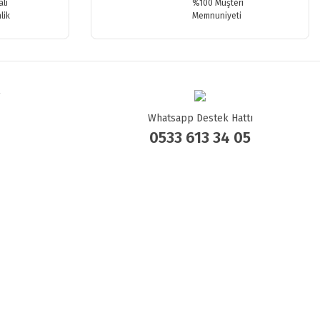
lı
%100 Müşteri
lik
Memnuniyeti
Whatsapp Destek Hattı
0533 613 34 05