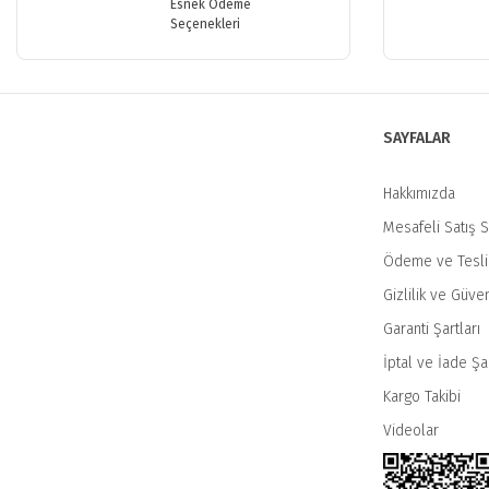
Esnek Ödeme
Ürün resmi kalitesiz, bozuk veya görüntülenemiyor.
Seçenekleri
Ürün açıklamasında eksik bilgiler bulunuyor.
Ürün bilgilerinde hatalar bulunuyor.
Ürün fiyatı diğer sitelerden daha pahalı.
SAYFALAR
Bu ürüne benzer farklı alternatifler olmalı.
Hakkımızda
Mesafeli Satış 
Ödeme ve Tesl
Gizlilik ve Güven
Garanti Şartları
İptal ve İade Şar
Kargo Takibi
Videolar