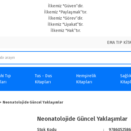
İlkemiz "Güven”dir.
İlkemiz "Paylaşmak”tır.
İlkemiz "Görev”dir.
İlkemiz "Liyakat”tir.
İlkemiz "Hak”tır.
EMA TIP KİT
hi Tıp
Tus - Dus
Hemşirelik
Sağlık
ları
Kitapları
Kitapları
Kitapl
Neonatolojide Güncel Yaklaşımlar
Neonatolojide Güncel Yaklaşımlar
Stok Kodu
978605258