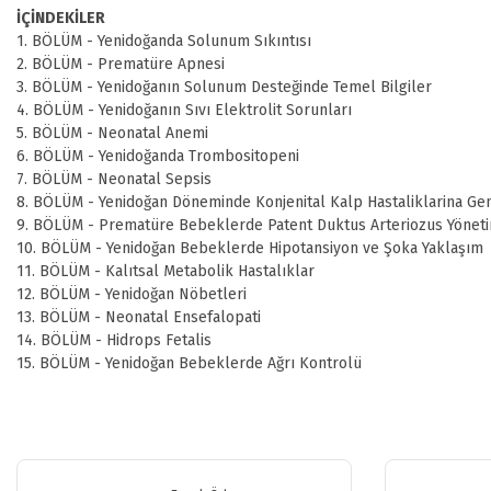
İÇİNDEKİLER
1. BÖLÜM -
Yenidoğanda Solunum Sıkıntısı
2. BÖLÜM - Prematüre Apnesi
3. BÖLÜM - Yenidoğanın Solunum Desteğinde Temel Bilgiler
4. BÖLÜM - Yenidoğanın Sıvı Elektrolit Sorunları
5. BÖLÜM - Neonatal Anemi
6. BÖLÜM - Yenidoğanda Trombositopeni
7. BÖLÜM - Neonatal Sepsis
8. BÖLÜM - Yenidoğan Döneminde Konjenital Kalp Hastaliklarina Ge
9. BÖLÜM - Prematüre Bebeklerde Patent Duktus Arteriozus Yöneti
10. BÖLÜM - Yenidoğan Bebeklerde Hipotansiyon ve Şoka Yaklaşım
11. BÖLÜM - Kalıtsal Metabolik Hastalıklar
12. BÖLÜM - Yenidoğan Nöbetleri
13. BÖLÜM - Neonatal Ensefalopati
14. BÖLÜM - Hidrops Fetalis
15. BÖLÜM - Yenidoğan Bebeklerde Ağrı Kontrolü
Bu ürünün fiyat bilgisi, resim, ürün açıklamalarında ve diğer konularda y
Görüş ve önerileriniz için teşekkür ederiz.