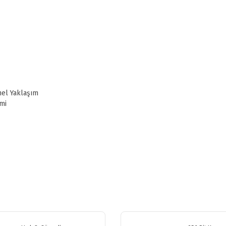
nel Yaklaşım
mi
etersiz gördüğünüz noktaları öneri formunu kullanarak tarafımıza iletebilirsiniz
Bu ürüne ilk yorumu siz yapın!