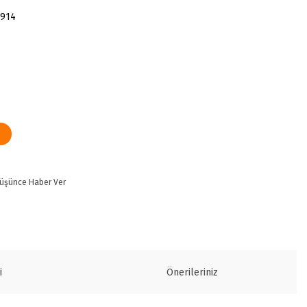
6914
Düşünce Haber Ver
i
Önerileriniz