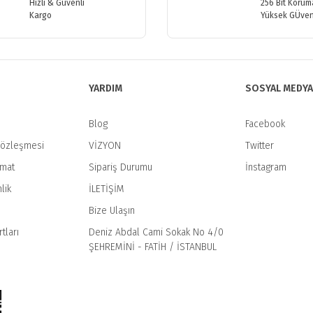
Hızlı & Güvenli
256 Bit Koruma
Kargo
Yüksek GÜven
Yorum Yaz
YARDIM
SOSYAL MEDYA
Blog
Facebook
Sözleşmesi
VİZYON
Twitter
imat
Sipariş Durumu
İnstagram
Gönder
lik
İLETİŞİM
Bize Ulaşın
tları
Deniz Abdal Cami Sokak No 4/0
ŞEHREMİNİ - FATİH / İSTANBUL