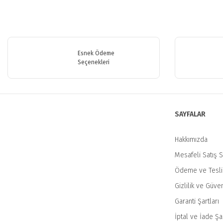
Bu ürünün fiyat bilgisi, resim, ürün açıklamalarında ve diğer konularda y
Görüş ve önerileriniz için teşekkür ederiz.
Esnek Ödeme
Ürün resmi kalitesiz, bozuk veya görüntülenemiyor.
Seçenekleri
Ürün açıklamasında eksik bilgiler bulunuyor.
Ürün bilgilerinde hatalar bulunuyor.
Ürün fiyatı diğer sitelerden daha pahalı.
SAYFALAR
Bu ürüne benzer farklı alternatifler olmalı.
Hakkımızda
Mesafeli Satış 
Ödeme ve Tesl
Gizlilik ve Güven
Garanti Şartları
İptal ve İade Şar