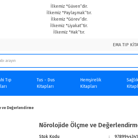
İlkemiz "Güven”dir.
İlkemiz "Paylaşmak”tır.
İlkemiz "Görev”dir.
İlkemiz "Liyakat”tir.
İlkemiz "Hak”tır.
EMA TIP KİT
hi Tıp
Tus - Dus
Hemşirelik
Sağlık
ları
Kitapları
Kitapları
Kitapl
e ve Değerlendirme
Nörolojide Ölçme ve Değerlendirm
Stok Kodu
9789944341