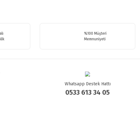
.
lı
%100 Müşteri
lik
Memnuniyeti
Whatsapp Destek Hattı
0533 613 34 05