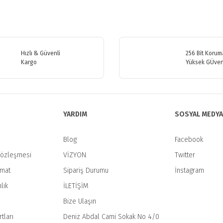
etersiz gördüğünüz noktaları öneri formunu kullanarak tarafımıza iletebilirsiniz
Bu ürüne ilk yorumu siz yapın!
Hızlı & Güvenli
256 Bit Koruma
Kargo
Yüksek GÜven
Yorum Yaz
YARDIM
SOSYAL MEDYA
Blog
Facebook
Sözleşmesi
VİZYON
Twitter
imat
Sipariş Durumu
İnstagram
Gönder
lik
İLETİŞİM
Bize Ulaşın
tları
Deniz Abdal Cami Sokak No 4/0