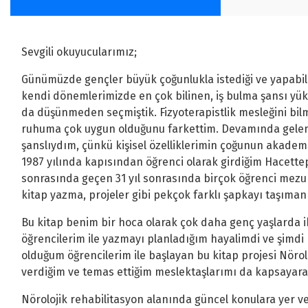
Sevgili okuyucularımız;
Günümüzde gençler büyük çoğunlukla istediği ve yapabile
kendi dönemlerimizde en çok bilinen, iş bulma şansı yük
da düşünmeden seçmiştik. Fizyoterapistlik mesleğini b
ruhuma çok uygun olduğunu farkettim. Devamında gele
şanslıydım, çünkü kişisel özelliklerimin çoğunun akadem
1987 yılında kapısından öğrenci olarak girdiğim Hacett
sonrasında geçen 31 yıl sonrasında birçok öğrenci mezu
kitap yazma, projeler gibi pekçok farklı şapkayı taşıma
Bu kitap benim bir hoca olarak çok daha genç yaşlarda ike
öğrencilerim ile yazmayı planladığım hayalimdi ve şimdi
olduğum öğrencilerim ile başlayan bu kitap projesi Nöro
verdiğim ve temas ettiğim meslektaşlarımı da kapsayara
Nörolojik rehabilitasyon alanında güncel konulara yer ve