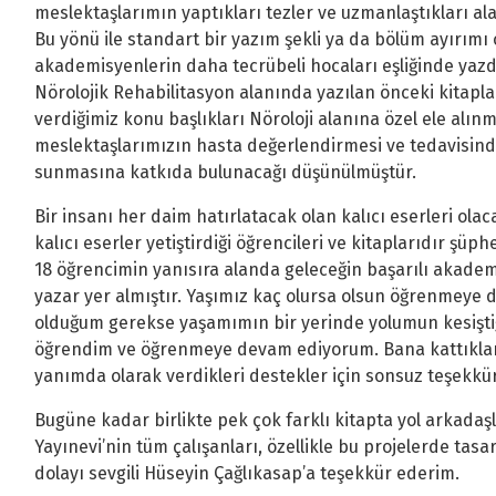
meslektaşlarımın yaptıkları tezler ve uzmanlaştıkları a
Bu yönü ile standart bir yazım şekli ya da bölüm ayırımı
akademisyenlerin daha tecrübeli hocaları eşliğinde yazdı
Nörolojik Rehabilitasyon alanında yazılan önceki kitapla
verdiğimiz konu başlıkları Nöroloji alanına özel ele alın
meslektaşlarımızın hasta değerlendirmesi ve tedavisinde
sunmasına katkıda bulunacağı düşünülmüştür.
Bir insanı her daim hatırlatacak olan kalıcı eserleri olac
kalıcı eserler yetiştirdiği öğrencileri ve kitaplarıdır ş
18 öğrencimin yanısıra alanda geleceğin başarılı akadem
yazar yer almıştır. Yaşımız kaç olursa olsun öğrenmeye
olduğum gerekse yaşamımın bir yerinde yolumun kesişti
öğrendim ve öğrenmeye devam ediyorum. Bana kattıklar
yanımda olarak verdikleri destekler için sonsuz teşekkü
Bugüne kadar birlikte pek çok farklı kitapta yol arkadaşlı
Yayınevi’nin tüm çalışanları, özellikle bu projelerde ta
dolayı sevgili Hüseyin Çağlıkasap’a teşekkür ederim.