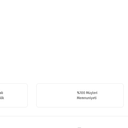
.
lı
%100 Müşteri
lik
Memnuniyeti