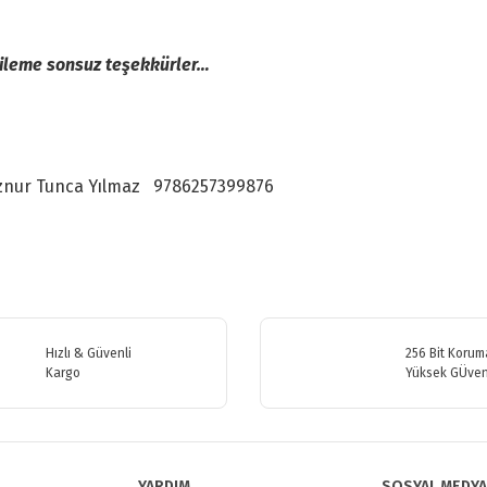
 aileme sonsuz teşekkürler…
znur Tunca Yılmaz
9786257399876
etersiz gördüğünüz noktaları öneri formunu kullanarak tarafımıza iletebilirsiniz
Bu ürüne ilk yorumu siz yapın!
Hızlı & Güvenli
256 Bit Koruma
Kargo
Yüksek GÜven
Yorum Yaz
YARDIM
SOSYAL MEDYA