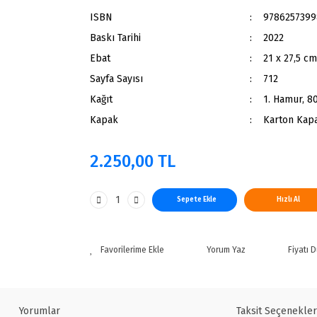
ISBN
9786257399
Baskı Tarihi
2022
Ebat
21 x 27,5 c
Sayfa Sayısı
712
Kağıt
1. Hamur, 80
Kapak
Karton Kap
2.250,00 TL
Sepete Ekle
Hızlı Al
Yorum Yaz
Fiyatı 
Yorumlar
Taksit Seçenekler