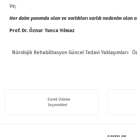
Ve;
Her daim yanımda olan ve varlıkları varlık nedenim olan
Prof. Dr. Öznur Tunca Yılmaz
Nörolojik Rehabilitasyon Güncel Tedavi Yaklaşımları
Ö
Bu ürünün fiyat bilgisi, resim, ürün açıklamalarında ve diğer konularda y
Görüş ve önerileriniz için teşekkür ederiz.
Esnek Ödeme
Ürün resmi kalitesiz, bozuk veya görüntülenemiyor.
Seçenekleri
Ürün açıklamasında eksik bilgiler bulunuyor.
Ürün bilgilerinde hatalar bulunuyor.
Ürün fiyatı diğer sitelerden daha pahalı.
SAYFALAR
Bu ürüne benzer farklı alternatifler olmalı.