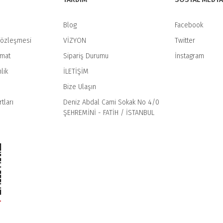
Blog
Facebook
Sözleşmesi
VİZYON
Twitter
imat
Sipariş Durumu
İnstagram
Gönder
lik
İLETİŞİM
Bize Ulaşın
tları
Deniz Abdal Cami Sokak No 4/0
ŞEHREMİNİ - FATİH / İSTANBUL