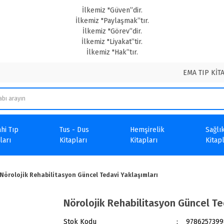
İlkemiz "Güven”dir.
İlkemiz "Paylaşmak”tır.
İlkemiz "Görev”dir.
İlkemiz "Liyakat”tir.
İlkemiz "Hak”tır.
EMA TIP KİT
hi Tıp
Tus - Dus
Hemşirelik
Sağlık
ları
Kitapları
Kitapları
Kitapl
Nörolojik Rehabilitasyon Güncel Tedavi Yaklaşımları
Nörolojik Rehabilitasyon Güncel Te
Stok Kodu
9786257399