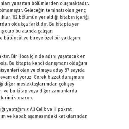
lanları yansıtan bölümlerden oluşmaktadır.
 olmamıştır. Geleceğin teminatı olan genç
kları 62 bölümün yer aldığı kitabın içeriği
rdan oldukça farklıdır. Bu kitapta yer
mış olup bu alanda çalışan
 bütüncül ve bireye özel bir yaklaşım
aktır. Bir Hoca için de adını yaşatacak en
üphesiz. Bu kitapta kendi danışmanı olduğum
isyenleri olan ve olmaya aday 87 sayıda
 devam ediyoruz. Gerek bizzat danışmanı
ği diğer meslektaşlarımdan çok şey
ı ve bu kitap veya diğer zamanlarda
rlerimi sunarım.
ğı yaptığımız Ali Çelik ve Hipokrat
sarım ve kapak aşamasındaki katkılarından