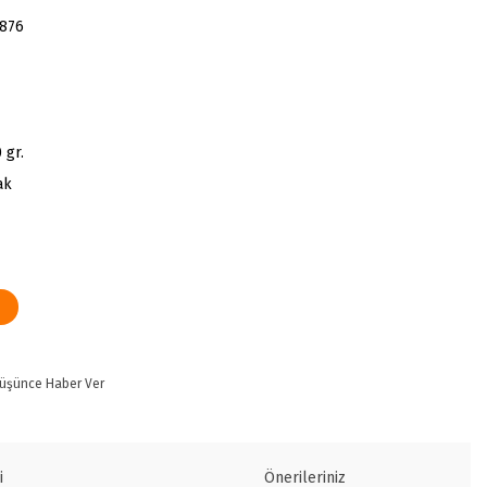
876
m
 gr.
ak
Düşünce Haber Ver
i
Önerileriniz