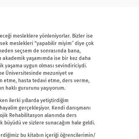
ceği mesleklere yönleniyorlar. Bizler ise
sek meslekleri "yapabilir miyim” diye çok
ilmeden seçsem de sonrasında bana,
n akademik yaşamımda ise bir kez daha
ik yaşama uygun olması sevindiriciydi.
epe Üniversitesinde mezuniyet ve
n etme, hasta tedavi etme, ders verme,
nın haklı gururunu yaşıyorum.
n ilerki yıllarda yetiştirdiğim
 hayalim gerçekleşiyor. Kendi danışmanı
lojik Rehabilitasyon alanında ders
k büyüdü ve sizlere sunacağım hale geldi.
rdiğimiz bu kitabın içeriği öğrencilerimin/