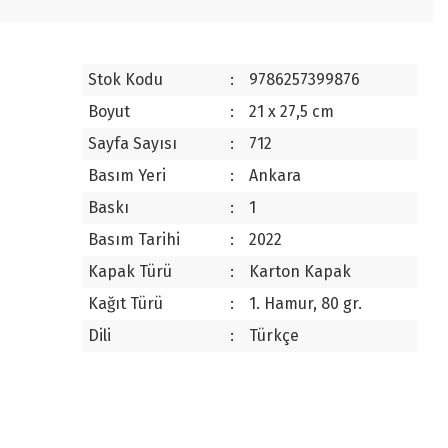
Stok Kodu
:
9786257399876
Boyut
:
21 x 27,5 cm
Sayfa Sayısı
:
712
Basım Yeri
:
Ankara
Baskı
:
1
Basım Tarihi
:
2022
Kapak Türü
:
Karton Kapak
Kağıt Türü
:
1. Hamur, 80 gr.
Dili
:
Türkçe