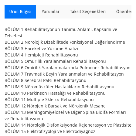
Ürün Bilgisi
Yorumlar
Taksit Seçenekleri
Önerilerin
BÖLÜM 1 Rehabilitasyonun Tanımı, Anlamı, Kapsamı ve
Felsefesi
BÖLÜM 2 Nörolojik Dizabilitede Fonksiyonel Değerlendirme
BÖLÜM 3 Hareket ve Yürüme Analizi
BÖLÜM 4 Hemipleji Rehabilitasyonu
BÖLÜM 5 Omurilik Yaralanmaları Rehabilitasyonu
BÖLÜM 6 Omirilik Yaralanmalarında Pulmoner Rehabilitasyon
BÖLÜM 7 Travmatik Beyin Yaralanmaları ve Rehabilitasyon
BÖLÜM 8 Serebral Palsi Rehabilitasyonu
BÖLÜM 9 Nöromüsküler Hastalıkların Rehabilitasyonu
BÖLÜM 10 Parkinson Hastalığı ve Rehabilitasyonu
BÖLÜM 11 Multiple Skleroz Rehabilitasyonu
BÖLÜM 12 Nörojenik Barsak ve Nörojenik Mesane
BÖLÜM 13 Meningomiyelosel ve Diğer Spina Bidifa Formları
ve Rehabilitasyonu
BÖLÜM 14 Nörolojik Disfonksiyonda Rejenerasyon ve Plastisite
BÖLÜM 15 Elektrofizyoloji ve Elektrodiyagnoz