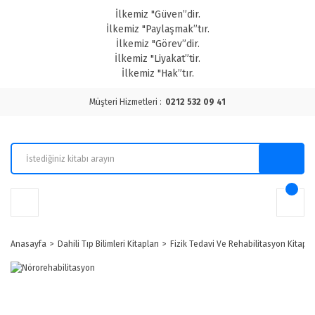
İlkemiz "Güven”dir.
İlkemiz "Paylaşmak”tır.
İlkemiz "Görev”dir.
İlkemiz "Liyakat”tir.
İlkemiz "Hak”tır.
Müşteri Hizmetleri :
0212 532 09 41
Anasayfa
Dahili Tıp Bilimleri Kitapları
Fizik Tedavi Ve Rehabilitasyon Kitapla