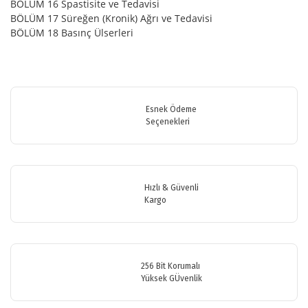
BÖLÜM 16 Spastisite ve Tedavisi
BÖLÜM 17 Süreğen (Kronik) Ağrı ve Tedavisi
BÖLÜM 18 Basınç Ülserleri
Bu ürünün fiyat bilgisi, resim, ürün açıklamalarında ve diğer
konularda yetersiz gördüğünüz noktaları öneri formunu kullanarak
Bu ürüne ilk yorumu siz yapın!
tarafımıza iletebilirsiniz.
Görüş ve önerileriniz için teşekkür ederiz.
Esnek Ödeme
Seçenekleri
Yorum Yaz
Ürün resmi kalitesiz, bozuk veya görüntülenemiyor.
Ürün açıklamasında eksik bilgiler bulunuyor.
Ürün bilgilerinde hatalar bulunuyor.
Hızlı & Güvenli
Ürün fiyatı diğer sitelerden daha pahalı.
Kargo
Bu ürüne benzer farklı alternatifler olmalı.
256 Bit Korumalı
Yüksek GÜvenlik