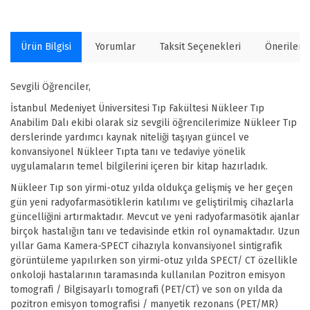
Ürün Bilgisi
Yorumlar
Taksit Seçenekleri
Önerilerin
Sevgili Öğrenciler,
İstanbul Medeniyet Üniversitesi Tıp Fakültesi Nükleer Tıp
Anabilim Dalı ekibi olarak siz sevgili öğrencilerimize Nükleer Tıp
derslerinde yardımcı kaynak niteliği taşıyan güncel ve
konvansiyonel Nükleer Tıpta tanı ve tedaviye yönelik
uygulamaların temel bilgilerini içeren bir kitap hazırladık.
Nükleer Tıp son yirmi-otuz yılda oldukça gelişmiş ve her geçen
gün yeni radyofarmasötiklerin katılımı ve geliştirilmiş cihazlarla
güncelliğini artırmaktadır. Mevcut ve yeni radyofarmasötik ajanlar
birçok hastalığın tanı ve tedavisinde etkin rol oynamaktadır. Uzun
yıllar Gama Kamera-SPECT cihazıyla konvansiyonel sintigrafik
görüntüleme yapılırken son yirmi-otuz yılda SPECT/ CT özellikle
onkoloji hastalarının taramasında kullanılan Pozitron emisyon
tomografi / Bilgisayarlı tomografi (PET/CT) ve son on yılda da
pozitron emisyon tomografisi / manyetik rezonans (PET/MR)