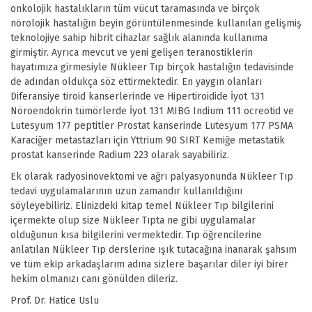
onkolojik hastalıkların tüm vücut taramasında ve birçok
nörolojik hastalığın beyin görüntülenmesinde kullanılan gelişmiş
teknolojiye sahip hibrit cihazlar sağlık alanında kullanıma
girmiştir. Ayrıca mevcut ve yeni gelişen teranostiklerin
hayatımıza girmesiyle Nükleer Tıp birçok hastalığın tedavisinde
de adından oldukça söz ettirmektedir. En yaygın olanları
Diferansiye tiroid kanserlerinde ve Hipertiroidide İyot 131
Nöroendokrin tümörlerde İyot 131 MIBG Indium 111 ocreotid ve
Lutesyum 177 peptitler Prostat kanserinde Lutesyum 177 PSMA
Karaciğer metastazları için Yttrium 90 SIRT Kemiğe metastatik
prostat kanserinde Radium 223 olarak sayabiliriz.
Ek olarak radyosinovektomi ve ağrı palyasyonunda Nükleer Tıp
tedavi uygulamalarının uzun zamandır kullanıldığını
söyleyebiliriz. Elinizdeki kitap temel Nükleer Tıp bilgilerini
içermekte olup size Nükleer Tıpta ne gibi uygulamalar
olduğunun kısa bilgilerini vermektedir. Tıp öğrencilerine
anlatılan Nükleer Tıp derslerine ışık tutacağına inanarak şahsım
ve tüm ekip arkadaşlarım adına sizlere başarılar diler iyi birer
hekim olmanızı canı gönülden dileriz.
Prof. Dr. Hatice Uslu