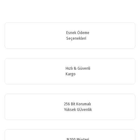
Bu ürünün fiyat bilgisi, resim, ürün açıklamalarında ve diğer
konularda yetersiz gördüğünüz noktaları öneri formunu kullanarak
Bu ürüne ilk yorumu siz yapın!
tarafımıza iletebilirsiniz.
Görüş ve önerileriniz için teşekkür ederiz.
Esnek Ödeme
Seçenekleri
Yorum Yaz
Ürün resmi kalitesiz, bozuk veya görüntülenemiyor.
Ürün açıklamasında eksik bilgiler bulunuyor.
Ürün bilgilerinde hatalar bulunuyor.
Hızlı & Güvenli
Ürün fiyatı diğer sitelerden daha pahalı.
Kargo
Bu ürüne benzer farklı alternatifler olmalı.
256 Bit Korumalı
Yüksek GÜvenlik
Gönder
%100 Müşteri