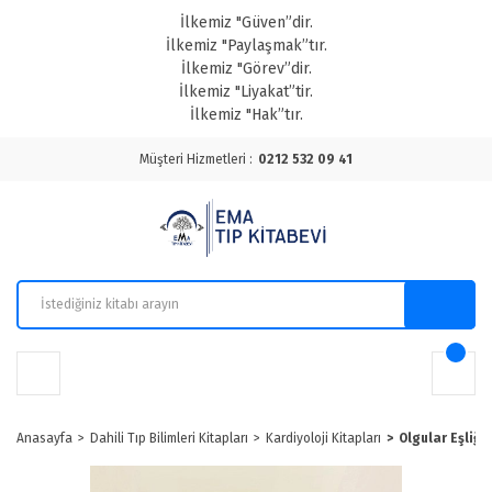
İlkemiz "Güven”dir.
İlkemiz "Paylaşmak”tır.
İlkemiz "Görev”dir.
İlkemiz "Liyakat”tir.
İlkemiz "Hak”tır.
Müşteri Hizmetleri :
0212 532 09 41
Anasayfa
Dahili Tıp Bilimleri Kitapları
Kardiyoloji Kitapları
Olgular Eşliği