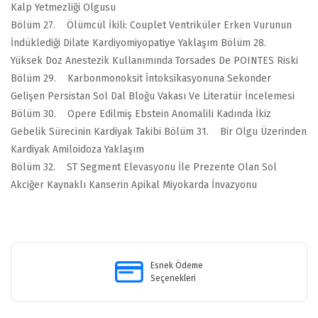
Kalp Yetmezliği Olgusu
Bölüm 27. Ölümcül İkili: Couplet Ventriküler Erken Vurunun
İndüklediği Dilate Kardiyomiyopatiye Yaklaşım Bölüm 28.
Yüksek Doz Anestezik Kullanımında Torsades De POINTES Riski
Bölüm 29. Karbonmonoksit İntoksikasyonuna Sekonder
Gelişen Persistan Sol Dal Bloğu Vakası Ve Literatür İncelemesi
Bölüm 30. Opere Edilmiş Ebstein Anomalili Kadında İkiz
Gebelik Sürecinin Kardiyak Takibi Bölüm 31. Bir Olgu Üzerinden
Kardiyak Amiloidoza Yaklaşım
Bölüm 32. ST Segment Elevasyonu İle Prezente Olan Sol
Akciğer Kaynaklı Kanserin Apikal Miyokarda İnvazyonu
Bu ürünün fiyat bilgisi, resim, ürün açıklamalarında ve diğer
konularda yetersiz gördüğünüz noktaları öneri formunu kullanarak
Bu ürüne ilk yorumu siz yapın!
tarafımıza iletebilirsiniz.
Görüş ve önerileriniz için teşekkür ederiz.
Esnek Ödeme
Seçenekleri
Yorum Yaz
Ürün resmi kalitesiz, bozuk veya görüntülenemiyor.