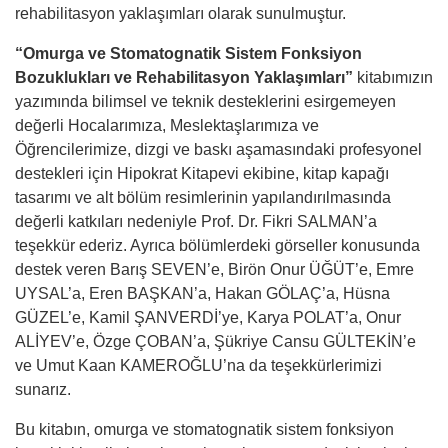
rehabilitasyon yaklaşımları olarak sunulmuştur.
“Omurga ve Stomatognatik Sistem Fonksiyon
Bozuklukları ve Rehabilitasyon Yaklaşımları”
kitabımızın
yazımında bilimsel ve teknik desteklerini esirgemeyen
değerli Hocalarımıza, Meslektaşlarımıza ve
Öğrencilerimize, dizgi ve baskı aşamasındaki profesyonel
destekleri için Hipokrat Kitapevi ekibine, kitap kapağı
tasarımı ve alt bölüm resimlerinin yapılandırılmasında
değerli katkıları nedeniyle Prof. Dr. Fikri SALMAN’a
teşekkür ederiz. Ayrıca bölümlerdeki görseller konusunda
destek veren Barış SEVEN’e, Birön Onur ÜĞÜT’e, Emre
UYSAL’a, Eren BAŞKAN’a, Hakan GÖLAÇ’a, Hüsna
GÜZEL’e, Kamil ŞANVERDİ’ye, Karya POLAT’a, Onur
ALİYEV’e, Özge ÇOBAN’a, Şükriye Cansu GÜLTEKİN’e
ve Umut Kaan KAMEROĞLU’na da teşekkürlerimizi
sunarız.
Bu kitabın, omurga ve stomatognatik sistem fonksiyon