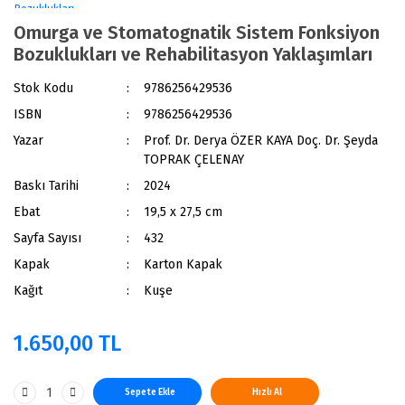
Omurga ve Stomatognatik Sistem Fonksiyon
Bozuklukları ve Rehabilitasyon Yaklaşımları
Stok Kodu
9786256429536
ISBN
9786256429536
Yazar
Prof. Dr. Derya ÖZER KAYA Doç. Dr. Şeyda
TOPRAK ÇELENAY
Baskı Tarihi
2024
Ebat
19,5 x 27,5 cm
Sayfa Sayısı
432
Kapak
Karton Kapak
Kağıt
Kuşe
1.650,00 TL
Sepete Ekle
Hızlı Al