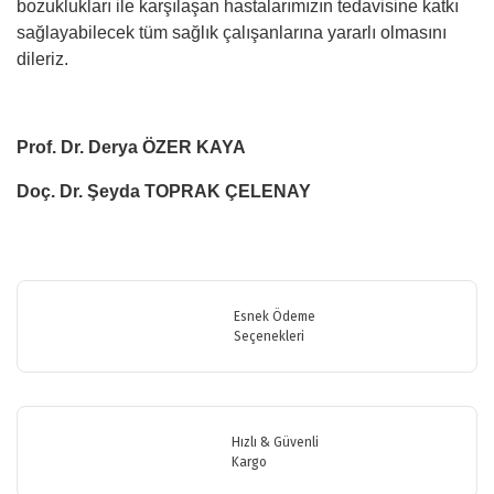
bozuklukları ile karşılaşan hastalarımızın tedavisine katkı
sağlayabilecek tüm sağlık çalışanlarına yararlı olmasını
dileriz.
Prof. Dr. Derya ÖZER KAYA
Doç. Dr. Şeyda TOPRAK ÇELENAY
Bu ürünün fiyat bilgisi, resim, ürün açıklamalarında ve diğer
konularda yetersiz gördüğünüz noktaları öneri formunu kullanarak
Bu ürüne ilk yorumu siz yapın!
tarafımıza iletebilirsiniz.
Görüş ve önerileriniz için teşekkür ederiz.
Esnek Ödeme
Seçenekleri
Yorum Yaz
Ürün resmi kalitesiz, bozuk veya görüntülenemiyor.
Ürün açıklamasında eksik bilgiler bulunuyor.
Ürün bilgilerinde hatalar bulunuyor.
Hızlı & Güvenli
Ürün fiyatı diğer sitelerden daha pahalı.
Kargo
Bu ürüne benzer farklı alternatifler olmalı.