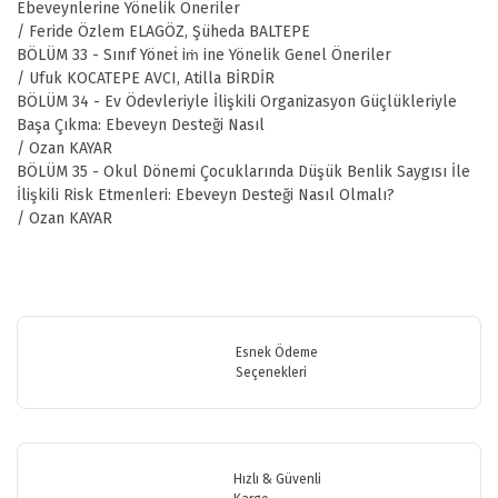
Ebeveynlerine Yönelik Öneriler
/ Feride Özlem ELAGÖZ, Şüheda BALTEPE
BÖLÜM 33 - Sınıf Yöneṫ iṁ ine Yönelik Genel Öneriler
/ Ufuk KOCATEPE AVCI, Atilla BİRDİR
BÖLÜM 34 - Ev Ödevleriyle İlişkili Organizasyon Güçlükleriyle
Başa Çıkma: Ebeveyn Desteği Nasıl
/ Ozan KAYAR
BÖLÜM 35 - Okul Dönemi Çocuklarında Düşük Benlik Saygısı İle
İlişkili Risk Etmenleri: Ebeveyn Desteği Nasıl Olmalı?
/ Ozan KAYAR
Bu ürünün fiyat bilgisi, resim, ürün açıklamalarında ve diğer
konularda yetersiz gördüğünüz noktaları öneri formunu kullanarak
Bu ürüne ilk yorumu siz yapın!
tarafımıza iletebilirsiniz.
Görüş ve önerileriniz için teşekkür ederiz.
Esnek Ödeme
Seçenekleri
Yorum Yaz
Ürün resmi kalitesiz, bozuk veya görüntülenemiyor.
Ürün açıklamasında eksik bilgiler bulunuyor.
Ürün bilgilerinde hatalar bulunuyor.
Hızlı & Güvenli