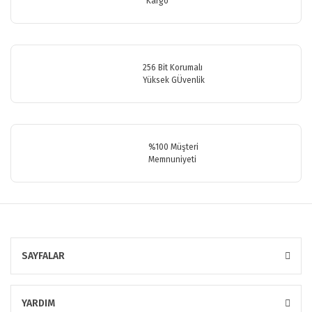
Ürün fiyatı diğer sitelerden daha pahalı.
Kargo
Bu ürüne benzer farklı alternatifler olmalı.
256 Bit Korumalı
Yüksek GÜvenlik
Gönder
%100 Müşteri
Memnuniyeti
SAYFALAR
YARDIM