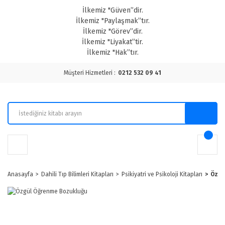
İlkemiz "Güven”dir.
İlkemiz "Paylaşmak”tır.
İlkemiz "Görev”dir.
İlkemiz "Liyakat”tir.
İlkemiz "Hak”tır.
Müşteri Hizmetleri :
0212 532 09 41
Anasayfa
Dahili Tıp Bilimleri Kitapları
Psikiyatri ve Psikoloji Kitapları
Özgü