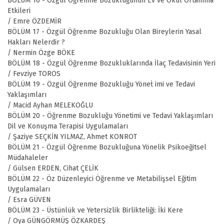
BÖLÜM 16 - Özgül Öğrenme Bozukluğunun Ev ve Okul Ortamına
Etkileri
/ Emre ÖZDEMİR
BÖLÜM 17 - Özgül Öğrenme Bozukluğu Olan Bireylerin Yasal
Hakları Nelerdir ?
/ Nermin Özge BÖKE
BÖLÜM 18 - Özgül Öğrenme Bozukluklarında İlaç Tedavisinin Yeri
/ Fevziye TOROS
BÖLÜM 19 - Özgül Öğrenme Bozukluğu Yöneṫ imi ve Tedavi
Yaklaşımları
/ Macid Ayhan MELEKOĞLU
BÖLÜM 20 - Öğrenme Bozukluğu Yönetimi ve Tedavi Yaklaşımları
Dil ve Konuşma Terapisi Uygulamaları
/ Şaziye SEÇKİN YILMAZ, Ahmet KONROT
BÖLÜM 21 - Özgül Öğrenme Bozukluğuna Yönelik Psikoeğitsel
Müdahaleler
/ Gülsen ERDEN, Cihat ÇELİK
BÖLÜM 22 - Öz Düzenleyici Öğrenme ve Metabilişsel Eğitim
Uygulamaları
/ Esra GÜVEN
BÖLÜM 23 - Üstünlük ve Yetersizlik Birlikteliği: İki Kere
/ Oya GÜNGÖRMÜŞ ÖZKARDEŞ