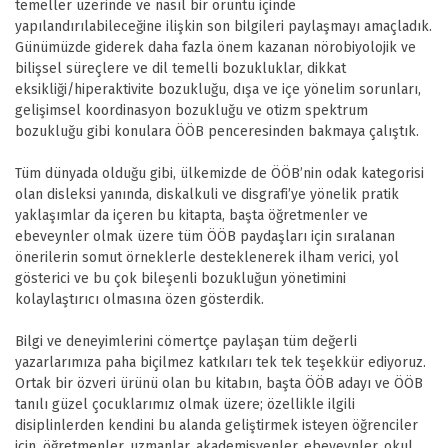
temeller üzerinde ve nasıl bir örüntü içinde
yapılandırılabileceğine ilişkin son bilgileri paylaşmayı amaçladık.
Günümüzde giderek daha fazla önem kazanan nörobiyolojik ve
bilişsel süreçlere ve dil temelli bozukluklar, dikkat
eksikliği/hiperaktivite bozukluğu, dışa ve içe yönelim sorunları,
gelişimsel koordinasyon bozukluğu ve otizm spektrum
bozukluğu gibi konulara ÖÖB penceresinden bakmaya çalıştık.
Tüm dünyada olduğu gibi, ülkemizde de ÖÖB’nin odak kategorisi
olan disleksi yanında, diskalkuli ve disgrafi’ye yönelik pratik
yaklaşımlar da içeren bu kitapta, başta öğretmenler ve
ebeveynler olmak üzere tüm ÖÖB paydaşları için sıralanan
önerilerin somut örneklerle desteklenerek ilham verici, yol
gösterici ve bu çok bileşenli bozukluğun yönetimini
kolaylaştırıcı olmasına özen gösterdik.
Bilgi ve deneyimlerini cömertçe paylaşan tüm değerli
yazarlarımıza paha biçilmez katkıları tek tek teşekkür ediyoruz.
Ortak bir özveri ürünü olan bu kitabın, başta ÖÖB adayı ve ÖÖB
tanılı güzel çocuklarımız olmak üzere; özellikle ilgili
disiplinlerden kendini bu alanda geliştirmek isteyen öğrenciler
için, öğretmenler, uzmanlar, akademisyenler, ebeveynler, okul