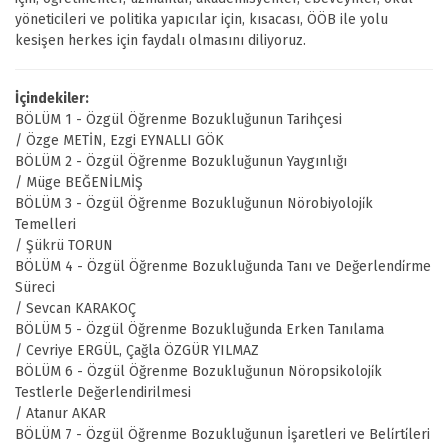
yöneticileri ve politika yapıcılar için, kısacası, ÖÖB ile yolu
kesişen herkes için faydalı olmasını diliyoruz.
İçindekiler:
BÖLÜM 1 - Özgül Öğrenme Bozukluğunun Tarihçesi
/ Özge METİN, Ezgi EYNALLI GÖK
BÖLÜM 2 - Özgül Öğrenme Bozukluğunun Yaygınlığı
/ Müge BEĞENİLMİŞ
BÖLÜM 3 - Özgül Öğrenme Bozukluğunun Nörobiyoloji̇k
Temelleri
/ Şükrü TORUN
BÖLÜM 4 - Özgül Öğrenme Bozukluğunda Tanı ve Değerlendi̇rme
Süreci
/ Sevcan KARAKOÇ
BÖLÜM 5 - Özgül Öğrenme Bozukluğunda Erken Tanılama
/ Cevriye ERGÜL, Çağla ÖZGÜR YILMAZ
BÖLÜM 6 - Özgül Öğrenme Bozukluğunun Nöropsikoloji̇k
Testlerle Değerlendirilmesi
/ Atanur AKAR
BÖLÜM 7 - Özgül Öğrenme Bozukluğunun İşaretleri ve Beli̇rti̇leri