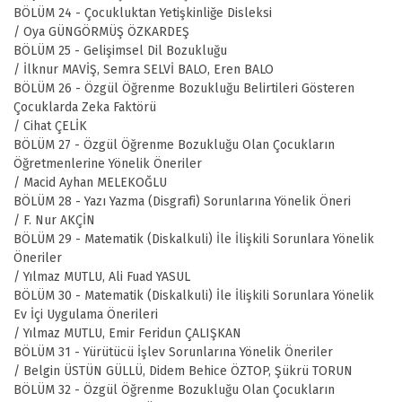
BÖLÜM 24 - Çocukluktan Yetişkinliğe Disleksi
/ Oya GÜNGÖRMÜŞ ÖZKARDEŞ
BÖLÜM 25 - Gelişimsel Dil Bozukluğu
/ İlknur MAVİŞ, Semra SELVİ BALO, Eren BALO
BÖLÜM 26 - Özgül Öğrenme Bozukluğu Belirtileri Gösteren
Çocuklarda Zeka Faktörü
/ Cihat ÇELİK
BÖLÜM 27 - Özgül Öğrenme Bozukluğu Olan Çocukların
Öğretmenlerine Yönelik Öneriler
/ Macid Ayhan MELEKOĞLU
BÖLÜM 28 - Yazı Yazma (Disgrafi) Sorunlarına Yönelik Öneri
/ F. Nur AKÇİN
BÖLÜM 29 - Matematik (Diskalkuli) İle İlişkili Sorunlara Yönelik
Öneriler
/ Yılmaz MUTLU, Ali Fuad YASUL
BÖLÜM 30 - Matematik (Diskalkuli) İle İlişkili Sorunlara Yönelik
Ev İçi Uygulama Önerileri
/ Yılmaz MUTLU, Emir Feridun ÇALIŞKAN
BÖLÜM 31 - Yürütücü İşlev Sorunlarına Yönelik Öneriler
/ Belgin ÜSTÜN GÜLLÜ, Didem Behice ÖZTOP, Şükrü TORUN
BÖLÜM 32 - Özgül Öğrenme Bozukluğu Olan Çocukların