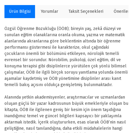
Ürün Bilgisi
Yorumlar
Taksit Seçenekleri
Önerilerin
Özgül Öğrenme Bozukluğu (ÖÖB); bireyin yaş, zekâ düzeyi ve
sunulan eğitim olanaklarına oranla okuma, yazma ve matematik
alanlarında akranlarına göre beklentinin altında bir öğrenme
performansı göstermesi ile karakterize, okul çağındaki
çocukların önemli bir bölümünü etkileyen, nörolojik temelli
evrensel bir sorundur. Nörobilim, psikoloji, özel eğitim, dil ve
konuşma terapisi gibi disiplinlerce yürütülen çok yönlü bilimsel
çalışmalar, ÖÖB ile ilgili birçok soruyu yanıtlama yolunda önemli
aşamalar kaydetmiş ve ÖÖB yönetimine disiplinler arası kanıt
temelli bakış açısını oldukça genişletmiş bulunmaktadır.
Alanında yetkin akademisyenler, araştırmacılar ve uzmanlardan
oluşan güçlü bir yazar kadrosunun büyük emekleriyle oluşan bu
kitapta, ÖÖB ile ilgilenen geniş bir kesim için önem taşıdığına
inandığımız temel ve güncel bilgileri kapsayıcı bir yaklaşımla
aktarmak istedik. İçerik oluştururken, esas olarak ÖÖB’nin nasıl
geliştiğine, nasıl tanılandığına, daha etkili müdahalelerin hangi