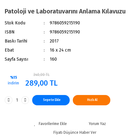
Patoloji ve Laboratuvarını Anlama Kılavuzu
Stok Kodu
9786059215190
ISBN
9786059215190
Baskı Tarihi
2017
Ebat
16 x 24 cm
Sayfa Sayısı
160
340,00 TL
%15
289,00 TL
indirim
Sepete Ekle
Hızlı Al
Yorum Yaz
Fiyatı Düşünce Haber Ver