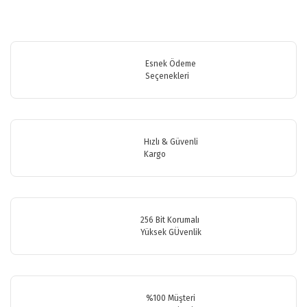
Bu ürünün fiyat bilgisi, resim, ürün açıklamalarında ve diğer
konularda yetersiz gördüğünüz noktaları öneri formunu kullanarak
Bu ürüne ilk yorumu siz yapın!
tarafımıza iletebilirsiniz.
Görüş ve önerileriniz için teşekkür ederiz.
Esnek Ödeme
Seçenekleri
Yorum Yaz
Ürün resmi kalitesiz, bozuk veya görüntülenemiyor.
Ürün açıklamasında eksik bilgiler bulunuyor.
Ürün bilgilerinde hatalar bulunuyor.
Hızlı & Güvenli
Ürün fiyatı diğer sitelerden daha pahalı.
Kargo
Bu ürüne benzer farklı alternatifler olmalı.
256 Bit Korumalı
Yüksek GÜvenlik
Gönder
%100 Müşteri