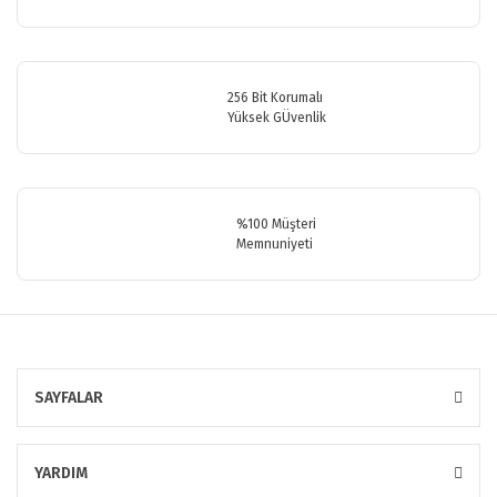
Bu ürüne benzer farklı alternatifler olmalı.
256 Bit Korumalı
Yüksek GÜvenlik
Gönder
%100 Müşteri
Memnuniyeti
SAYFALAR
YARDIM