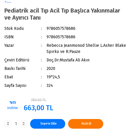
Pediatrik acil Tıp Acil Tıp Başlıca Yakınmalar
ve Ayırıcı Tanı
Stok Kodu
9786057578686
ISBN
9786057578686
Yazar
Rebecca Jeanmonod Shellıe L.Asher Blake
Spırko ve R.Pauze
Çeviri Editörü
Doç.Dr:Mustafa Ali Akın
Baskı Tarihi
2020
Ebat
19*24,5
Sayfa Sayısı
324
780,00 TL
%15
663,00 TL
indirim
Sepete Ekle
Hızlı Al