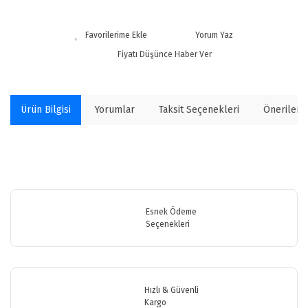
Yorum Yaz
Fiyatı Düşünce Haber Ver
Ürün Bilgisi
Yorumlar
Taksit Seçenekleri
Önerilerin
Bu ürünün fiyat bilgisi, resim, ürün açıklamalarında ve diğer
konularda yetersiz gördüğünüz noktaları öneri formunu kullanarak
Bu ürüne ilk yorumu siz yapın!
tarafımıza iletebilirsiniz.
Görüş ve önerileriniz için teşekkür ederiz.
Esnek Ödeme
Seçenekleri
Yorum Yaz
Ürün resmi kalitesiz, bozuk veya görüntülenemiyor.
Ürün açıklamasında eksik bilgiler bulunuyor.
Ürün bilgilerinde hatalar bulunuyor.
Hızlı & Güvenli
Ürün fiyatı diğer sitelerden daha pahalı.
Kargo