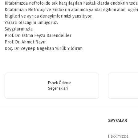
Kitabımızda nefrolojide sık karşılaşılan hastalıklarda endokrin tedav
Kitabımızın Nefroloji ve Endokrin alanında yandal eğitimi alan öğr
bilgileri ve ayrıca deneyimlerimizi yansıtıyor.
Yararlı olacağını umuyoruz.
Saygılarımızla
Prof. Dr. Fatma Feyza Darendeliler
Prof. Dr. Ahmet Nayır
Doç. Dr. Zeynep Nagehan Yürük Yıldırım
Bu ürünün fiyat bilgisi, resim, ürün açıklamalarında ve diğer konularda y
Görüş ve önerileriniz için teşekkür ederiz.
Esnek Ödeme
Ürün resmi kalitesiz, bozuk veya görüntülenemiyor.
Seçenekleri
Ürün açıklamasında eksik bilgiler bulunuyor.
Ürün bilgilerinde hatalar bulunuyor.
Ürün fiyatı diğer sitelerden daha pahalı.
SAYFALAR
Bu ürüne benzer farklı alternatifler olmalı.
Hakkımızda