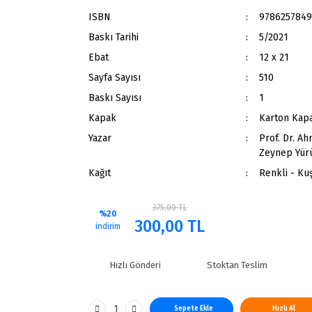
ISBN
9786257849
Baskı Tarihi
5/2021
Ebat
12 x 21
Sayfa Sayısı
510
Baskı Sayısı
1
Kapak
Karton Kap
Yazar
Prof. Dr. Ah
Zeynep Yürü
Kağıt
Renkli - Ku
375,00 TL
%20
300,00 TL
indirim
Hızlı Gönderi
Stoktan Teslim
Sepete Ekle
Hızlı Al