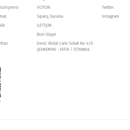
Sözleşmesi
VİZYON
Twitter
imat
Sipariş Durumu
İnstagram
Gönder
lik
İLETİŞİM
Bize Ulaşın
tları
Deniz Abdal Cami Sokak No 4/0
ŞEHREMİNİ - FATİH / İSTANBUL