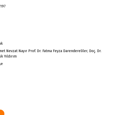
197
ak
met Nevzat Nayır Prof. Dr. Fatma Feyza Darendereliler, Doç. Dr.
k Yıldırım
şe