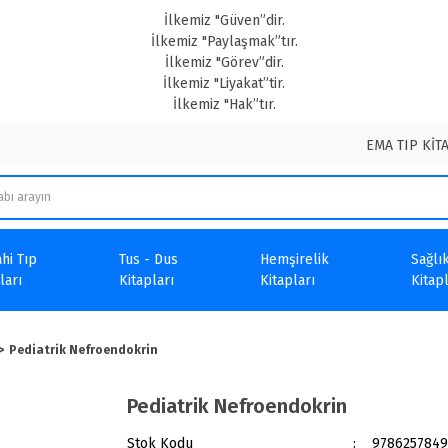
İlkemiz "Güven”dir.
İlkemiz "Paylaşmak”tır.
İlkemiz "Görev”dir.
İlkemiz "Liyakat”tir.
İlkemiz "Hak”tır.
EMA TIP KİT
hi Tıp
Tus - Dus
Hemşirelik
Sağlık
ları
Kitapları
Kitapları
Kitapl
Pediatrik Nefroendokrin
Pediatrik Nefroendokrin
Stok Kodu
9786257849