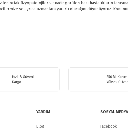
iler, ortak fizyopatolojiler ve nadir görülen bazı hastalıkların tanısı
encilermize ve ayrıca uzmanlara yararlı olacağını düşünüyoruz. Konunu
etersiz gördüğünüz noktaları öneri formunu kullanarak tarafımıza iletebilirsiniz
Bu ürüne ilk yorumu siz yapın!
Hızlı & Güvenli
256 Bit Koruma
Kargo
Yüksek GÜven
Yorum Yaz
YARDIM
SOSYAL MEDYA
Blog
Facebook