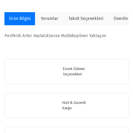
Ürün Bilgisi
Yorumlar
Taksit Seçenekleri
Önerilerin
Periferik Arter Hastalıklarına Multidisipliner Yaklaşım
Bu ürünün fiyat bilgisi, resim, ürün açıklamalarında ve diğer
konularda yetersiz gördüğünüz noktaları öneri formunu kullanarak
Bu ürüne ilk yorumu siz yapın!
tarafımıza iletebilirsiniz.
Görüş ve önerileriniz için teşekkür ederiz.
Esnek Ödeme
Seçenekleri
Yorum Yaz
Ürün resmi kalitesiz, bozuk veya görüntülenemiyor.
Ürün açıklamasında eksik bilgiler bulunuyor.
Ürün bilgilerinde hatalar bulunuyor.
Hızlı & Güvenli
Ürün fiyatı diğer sitelerden daha pahalı.
Kargo
Bu ürüne benzer farklı alternatifler olmalı.