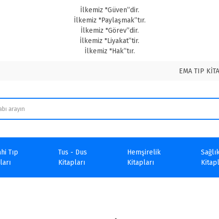
İlkemiz "Güven”dir.
İlkemiz "Paylaşmak”tır.
İlkemiz "Görev”dir.
İlkemiz "Liyakat”tir.
İlkemiz "Hak”tır.
EMA TIP KİT
hi Tıp
Tus - Dus
Hemşirelik
Sağlık
ları
Kitapları
Kitapları
Kitapl