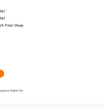
567
567
ürk Pınar Okyay
Düşünce Haber Ver