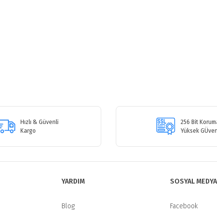
etersiz gördüğünüz noktaları öneri formunu kullanarak tarafımıza iletebilirsiniz
Bu ürüne ilk yorumu siz yapın!
Hızlı & Güvenli
256 Bit Koruma
Kargo
Yüksek GÜven
Yorum Yaz
YARDIM
SOSYAL MEDYA
Blog
Facebook