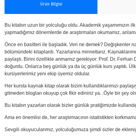
Ürün Bilgisi
Bu kitabın uzun bir yolculuğu oldu. Akademik yaşamımızın ilk
yapmadığımız dönemlerde de araştırmaları okumamız, anlama
Önce en basitleri ile başladık. Veri ne demek? Değişkenler nas
bölümündeki kitaplardı. Yazarlarına minnettarız. Kaynaklarımı
paylaştı. Birini özellikle anmamız gerekiyor: Prof. Dr. Ferhan 
doğurdu. Onlarca beş günlük ya da üç günlük kurs yaptık. Ülke
kursiyerlerimiz yeni ekip üyemiz oldular.
Her kursta kaynak kitap olarak bizim kullandıklarımızı paylaş
gitmeden blogları okuyup çok fikir ediniriz ya. .Öyle bir şey o
Bu kitabın yazarları olarak bizler günlük pratiğimizde kulland
Ama en önemlisi de, her araştırmacının istatistikten korkma
Sevgili okuyucularımız, yolculuğumuza şimdi sizler de ekleniyor