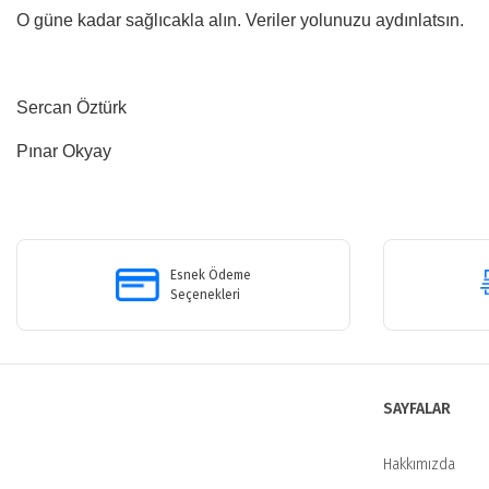
O güne kadar sağlıcakla alın. Veriler yolunuzu aydınlatsın.
Sercan Öztürk
Pınar Okyay
Bu ürünün fiyat bilgisi, resim, ürün açıklamalarında ve diğer konularda y
Görüş ve önerileriniz için teşekkür ederiz.
Esnek Ödeme
Ürün resmi kalitesiz, bozuk veya görüntülenemiyor.
Seçenekleri
Ürün açıklamasında eksik bilgiler bulunuyor.
Ürün bilgilerinde hatalar bulunuyor.
Ürün fiyatı diğer sitelerden daha pahalı.
SAYFALAR
Bu ürüne benzer farklı alternatifler olmalı.
Hakkımızda