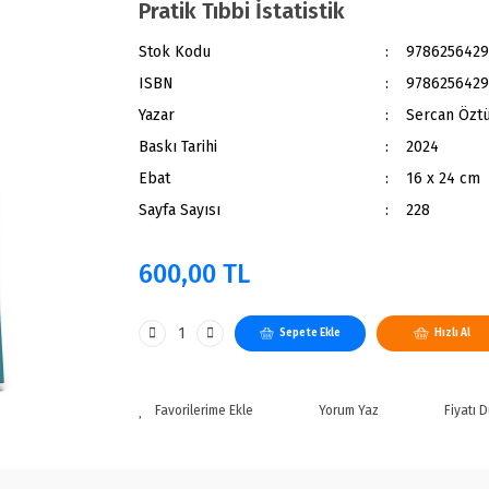
Pratik Tıbbi İstatistik
Stok Kodu
9786256429
ISBN
9786256429
Yazar
Sercan Özt
Baskı Tarihi
2024
Ebat
16 x 24 cm
Sayfa Sayısı
228
600,00 TL
Sepete Ekle
Hızlı Al
Yorum Yaz
Fiyatı 