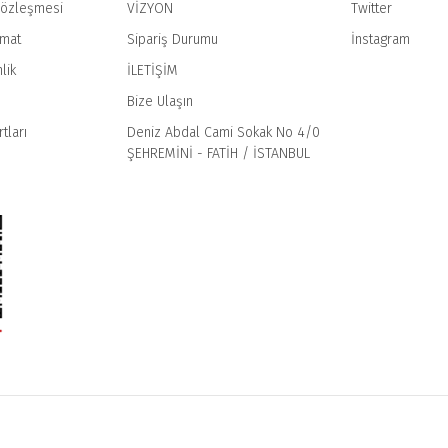
Sözleşmesi
VİZYON
Twitter
imat
Sipariş Durumu
İnstagram
Gönder
lik
İLETİŞİM
Bize Ulaşın
tları
Deniz Abdal Cami Sokak No 4/0
ŞEHREMİNİ - FATİH / İSTANBUL