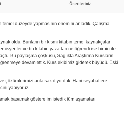
i
Önerileriniz
ndan temel düzeyde yapmasının önemini anladık. Çalışma
aynak oldu. Bunların bir kısmı kitabın temel kaynakçalar
syenler ve bu kitabın yazarları ne öğrendi ise birbiri ile
uk açtı. Bu paylaşma çoşkusu, Sağlıkta Araştırma Kurslarını
e öğrenmeye devam ettik. Kurs ekibimiz giderek büyüdü. Eski
ı ve çözümlerimizi anlatsak diyorduk. Hani seyahatlere
ıcını yapıyoruz.
 Basamak basamak gösterelim istedik tüm aşamaları.