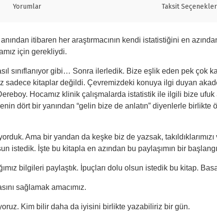
Yorumlar
Taksit Seçenekler
 anından itibaren her araştırmacının kendi istatistiğini en azı
mız için gerekliydi.
ıl sınıflanıyor gibi… Sonra ilerledik. Bize eşlik eden pek çok k
z sadece kitaplar değildi. Çevremizdeki konuya ilgi duyan akademi
Dereboy. Hocamız klinik çalışmalarda istatistik ile ilgili bize uf
nin dört bir yanından “gelin bize de anlatın” diyenlerle birlikt
ıyorduk. Ama bir yandan da keşke biz de yazsak, takıldıklarımız
lsun istedik. İşte bu kitapla en azından bu paylaşımın bir başlang
ığımız bilgileri paylaştık. İpuçları dolu olsun istedik bu kitap.
masını sağlamak amacımız.
uz. Kim bilir daha da iyisini birlikte yazabiliriz bir gün.