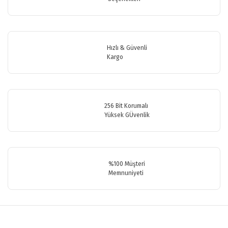
Yorum Yaz
Ürün resmi kalitesiz, bozuk veya görüntülenemiyor.
Ürün açıklamasında eksik bilgiler bulunuyor.
Ürün bilgilerinde hatalar bulunuyor.
Hızlı & Güvenli
Ürün fiyatı diğer sitelerden daha pahalı.
Kargo
Bu ürüne benzer farklı alternatifler olmalı.
256 Bit Korumalı
Yüksek GÜvenlik
Gönder
%100 Müşteri
Memnuniyeti