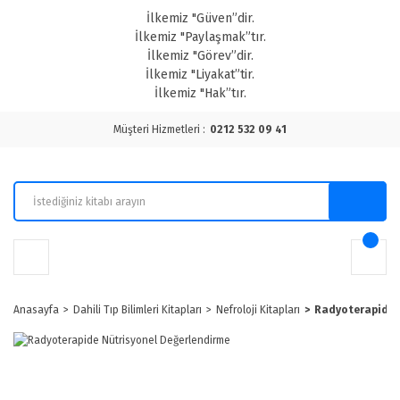
İlkemiz "Güven”dir.
İlkemiz "Paylaşmak”tır.
İlkemiz "Görev”dir.
İlkemiz "Liyakat”tir.
İlkemiz "Hak”tır.
Müşteri Hizmetleri :
0212 532 09 41
Anasayfa
Dahili Tıp Bilimleri Kitapları
Nefroloji Kitapları
Radyoterapide 