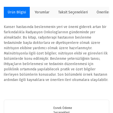
Ürün Bilgisi
Yorumlar
Taksit Seçenekleri
Önerilerin
Kanser hastasında beslenmenin yeri ve önemi giderek artan bir
farkındalıkla Radyasyon Onkologlarının gündeminde yer
almaktadır. Bu kitap, radyoterapi hastasının beslenme
tedavisinde başta doktorlara ve diyetisyenlere olmak üzere
nütrisyon ekibine yardımcı olmak üzere hazırlanmıştır.
Malnütrisyonla ilgili özet bilgiler, nütrisyon ekibi ve görevleri ilk
bölümlerde konu edilmiştir. Beslenme yetersizliğinin tanısı,
ihtiyaçların belirlenmesi ve tedavinin düzenlenmesi için
poliklinik ortamında yapılabilecek pratik ve özet bilgiler
ilerleyen bölümlerin konusudur. Son bölümdeki örnek hastanın
ardından ilgili kaynaklara ve önerilen ileri okumalara ulaşılabilir.
Bu ürünün fiyat bilgisi, resim, ürün açıklamalarında ve diğer
konularda yetersiz gördüğünüz noktaları öneri formunu kullanarak
Bu ürüne ilk yorumu siz yapın!
tarafımıza iletebilirsiniz.
Görüş ve önerileriniz için teşekkür ederiz.
Esnek Ödeme
Seçenekleri