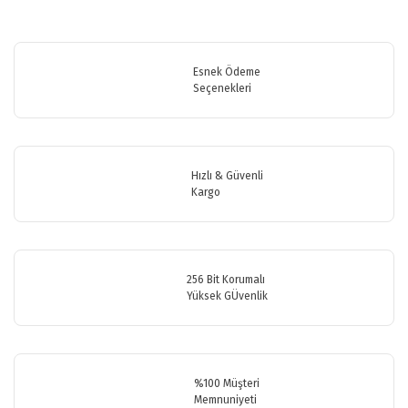
Bu ürünün fiyat bilgisi, resim, ürün açıklamalarında ve diğer
konularda yetersiz gördüğünüz noktaları öneri formunu kullanarak
Bu ürüne ilk yorumu siz yapın!
tarafımıza iletebilirsiniz.
Görüş ve önerileriniz için teşekkür ederiz.
Esnek Ödeme
Seçenekleri
Yorum Yaz
Ürün resmi kalitesiz, bozuk veya görüntülenemiyor.
Ürün açıklamasında eksik bilgiler bulunuyor.
Ürün bilgilerinde hatalar bulunuyor.
Hızlı & Güvenli
Ürün fiyatı diğer sitelerden daha pahalı.
Kargo
Bu ürüne benzer farklı alternatifler olmalı.
256 Bit Korumalı
Yüksek GÜvenlik
Gönder
%100 Müşteri
Memnuniyeti