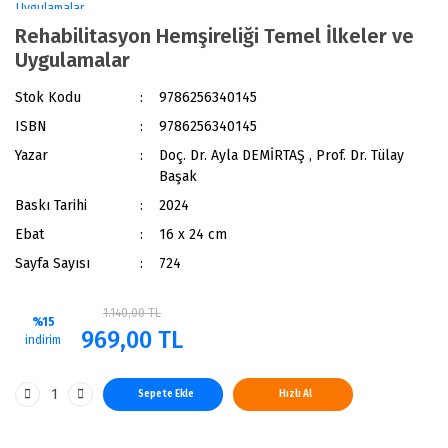
Rehabilitasyon Hemşireliği Temel İlkeler ve
Uygulamalar
Stok Kodu
9786256340145
ISBN
9786256340145
Yazar
Doç. Dr. Ayla DEMİRTAŞ , Prof. Dr. Tülay
Başak
Baskı Tarihi
2024
Ebat
16 x 24 cm
Sayfa Sayısı
724
1.140,00 TL
%15
969,00 TL
indirim
Sepete Ekle
Hızlı Al