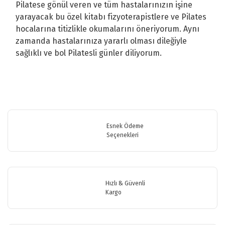
Pilatese gönül veren ve tüm hastalarınızın işine
yarayacak bu özel kitabı fizyoterapistlere ve Pilates
hocalarına titizlikle okumalarını öneriyorum. Aynı
zamanda hastalarınıza yararlı olması dileğiyle
sağlıklı ve bol Pilatesli günler diliyorum.
Bu ürünün fiyat bilgisi, resim, ürün açıklamalarında ve diğer
konularda yetersiz gördüğünüz noktaları öneri formunu kullanarak
Bu ürüne ilk yorumu siz yapın!
tarafımıza iletebilirsiniz.
Görüş ve önerileriniz için teşekkür ederiz.
Esnek Ödeme
Seçenekleri
Yorum Yaz
Ürün resmi kalitesiz, bozuk veya görüntülenemiyor.
Ürün açıklamasında eksik bilgiler bulunuyor.
Ürün bilgilerinde hatalar bulunuyor.
Hızlı & Güvenli
Ürün fiyatı diğer sitelerden daha pahalı.
Kargo
Bu ürüne benzer farklı alternatifler olmalı.