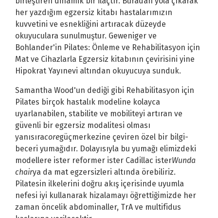
birleştiren dinamik bir ilaçtır. Buradan yola çıkarak
her yazdığım egzersiz kitabı hastalarımızın
kuvvetini ve esnekliğini artıracak düzeyde
okuyuculara sunulmuştur. Geweniger ve
Bohlander'in Pilates: Önleme ve Rehabilitasyon için
Mat ve Cihazlarla Egzersiz kitabının çevirisini yine
Hipokrat Yayınevi altından okuyucuya sunduk.
Samantha Wood'un dediği gibi Rehabilitasyon için
Pilates birçok hastalık modeline kolayca
uyarlanabilen, stabilite ve mobiliteyi artıran ve
güvenli bir egzersiz modalitesi olması
yanısıra
core
güçmerkezine çeviren özel bir bilgi-
beceri yumağıdır. Dolayısıyla bu yumağı elimizdeki
modellere ister reformer ister Cadillac ister
Wunda
chair
ya da mat egzersizleri altında örebiliriz.
Pilatesin ilkelerini doğru akış içerisinde uyumla
nefesi iyi kullanarak hizalamayı öğrettiğimizde her
zaman öncelik abdominaller, TrA ve multifidus