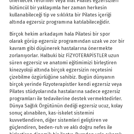
önerilecek reformer veya mat Pilates egzersizleri
bütüncül bir yaklaşımla her zaman herkesin
kullanabileceği tip ve sıklıkta bir Pilates içeriği
altında egzersiz programına katılabileceğidir.
Birçok hekim arkadaşım hala Pilatesi bir spor
olarak görüp egzersiz programından uzak ve zor bir
kavram gibi düşünerek hastalarına önermekte
zorlanıyorlar. Halbuki biz FİZYOTERAPİSTLER uzun
süren egzersiz ve anatomi eğitimimizi birleştiren
kinezyoloji altında birçok egzersizin reçetesini
çizebilme özgürlüğüne sahibiz. Bugün dünyanın
birçok yerinde Fizyoterapistler kendi egzersiz veya
Pilates stüdyolarında hastalarına sadece egzersiz
programları ile tedavilerine destek vermektedirler.
Dünya Sağlık Örgütünün dediği egzersiz ucuz, kolay
sonuç alınabilen, kas-iskelet sistemini
kuvvetlendiren, diğer sistemleri geliştiren ve
güçlendiren, beden-ruh ve aklı doğru nefes ile