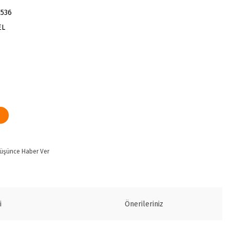
2536
EL
Düşünce Haber Ver
i
Önerileriniz