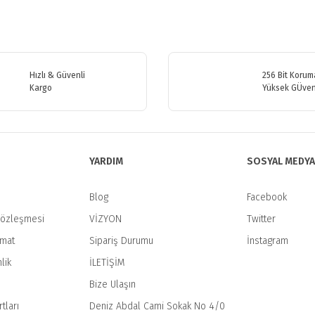
etersiz gördüğünüz noktaları öneri formunu kullanarak tarafımıza iletebilirsiniz
Bu ürüne ilk yorumu siz yapın!
Hızlı & Güvenli
256 Bit Koruma
Kargo
Yüksek GÜven
Yorum Yaz
YARDIM
SOSYAL MEDYA
Blog
Facebook
Sözleşmesi
VİZYON
Twitter
imat
Sipariş Durumu
İnstagram
Gönder
lik
İLETİŞİM
Bize Ulaşın
tları
Deniz Abdal Cami Sokak No 4/0