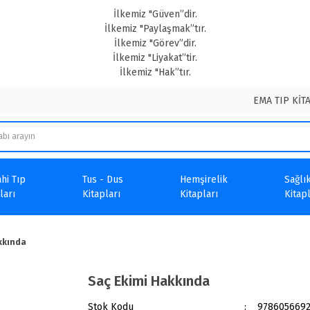
İlkemiz "Güven”dir.
İlkemiz "Paylaşmak”tır.
İlkemiz "Görev”dir.
İlkemiz "Liyakat”tir.
İlkemiz "Hak”tır.
EMA TIP KİT
hi Tıp
Tus - Dus
Hemşirelik
Sağlık
ları
Kitapları
Kitapları
Kitapl
kkında
Saç Ekimi Hakkında
Stok Kodu
978605669