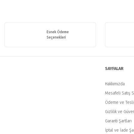
Bu ürünün fiyat bilgisi, resim, ürün açıklamalarında ve diğer konularda y
Görüş ve önerileriniz için teşekkür ederiz.
Esnek Ödeme
Ürün resmi kalitesiz, bozuk veya görüntülenemiyor.
Seçenekleri
Ürün açıklamasında eksik bilgiler bulunuyor.
Ürün bilgilerinde hatalar bulunuyor.
Ürün fiyatı diğer sitelerden daha pahalı.
SAYFALAR
Bu ürüne benzer farklı alternatifler olmalı.
Hakkımızda
Mesafeli Satış 
Ödeme ve Tesl
Gizlilik ve Güven
Garanti Şartları
İptal ve İade Şar