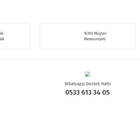
.
lı
%100 Müşteri
lik
Memnuniyeti
Whatsapp Destek Hattı
0533 613 34 05