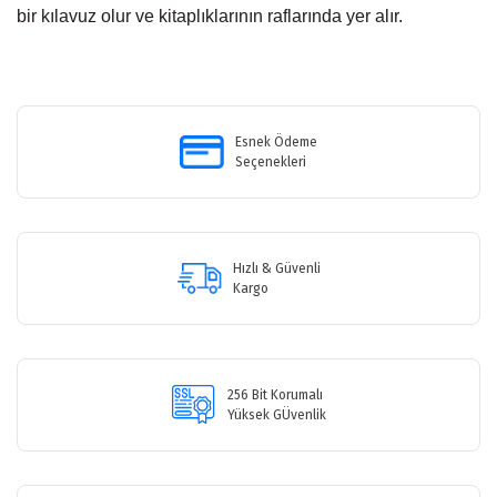
bir kılavuz olur ve kitaplıklarının raflarında yer alır.
Bu ürünün fiyat bilgisi, resim, ürün açıklamalarında ve diğer
konularda yetersiz gördüğünüz noktaları öneri formunu kullanarak
Bu ürüne ilk yorumu siz yapın!
tarafımıza iletebilirsiniz.
Görüş ve önerileriniz için teşekkür ederiz.
Esnek Ödeme
Seçenekleri
Yorum Yaz
Ürün resmi kalitesiz, bozuk veya görüntülenemiyor.
Ürün açıklamasında eksik bilgiler bulunuyor.
Ürün bilgilerinde hatalar bulunuyor.
Hızlı & Güvenli
Ürün fiyatı diğer sitelerden daha pahalı.
Kargo
Bu ürüne benzer farklı alternatifler olmalı.
256 Bit Korumalı
Yüksek GÜvenlik
Gönder