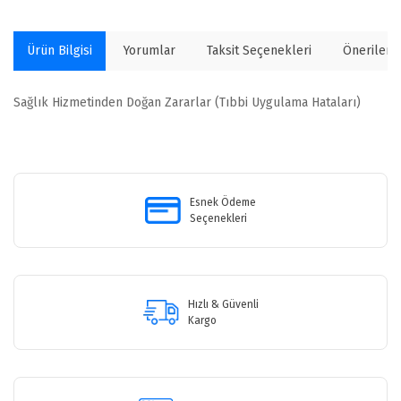
Ürün Bilgisi
Yorumlar
Taksit Seçenekleri
Önerilerin
Sağlık Hizmetinden Doğan Zararlar (Tıbbi Uygulama Hataları)
Bu ürünün fiyat bilgisi, resim, ürün açıklamalarında ve diğer
konularda yetersiz gördüğünüz noktaları öneri formunu kullanarak
Bu ürüne ilk yorumu siz yapın!
tarafımıza iletebilirsiniz.
Görüş ve önerileriniz için teşekkür ederiz.
Esnek Ödeme
Seçenekleri
Yorum Yaz
Ürün resmi kalitesiz, bozuk veya görüntülenemiyor.
Ürün açıklamasında eksik bilgiler bulunuyor.
Ürün bilgilerinde hatalar bulunuyor.
Hızlı & Güvenli
Ürün fiyatı diğer sitelerden daha pahalı.
Kargo
Bu ürüne benzer farklı alternatifler olmalı.