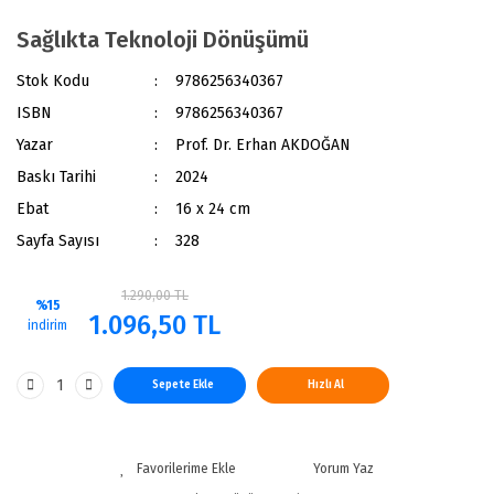
Sağlıkta Teknoloji Dönüşümü
Stok Kodu
9786256340367
ISBN
9786256340367
Yazar
Prof. Dr. Erhan AKDOĞAN
Baskı Tarihi
2024
Ebat
16 x 24 cm
Sayfa Sayısı
328
1.290,00 TL
%15
1.096,50 TL
indirim
Sepete Ekle
Hızlı Al
Yorum Yaz