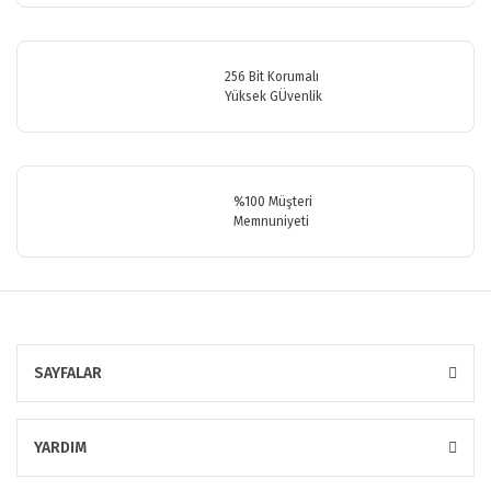
Bu ürüne benzer farklı alternatifler olmalı.
256 Bit Korumalı
Yüksek GÜvenlik
Gönder
%100 Müşteri
Memnuniyeti
SAYFALAR
YARDIM