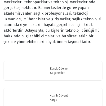
merkezleri, teknoparklar ve teknoloji merkezlerinde
gerçekleşmektedir. Bu merkezlerde görev yapan
akademisyenler, sağlık profesyonelleri, teknoloji
uzmanları, mühendisler ve girişimciler, sağlık teknolojisi
alanındaki yeniliklerin hayata geçirilmesi için kritik
aktörlerdir. Dolayısıyla, bu kişilerin teknoloji dönüşümü
hakkında bilgi sahibi olmaları ve bu süreci etkin bir
şekilde yönetebilmeleri büyük önem taşımaktadır.
Bu ürünün fiyat bilgisi, resim, ürün açıklamalarında ve diğer
konularda yetersiz gördüğünüz noktaları öneri formunu kullanarak
Bu ürüne ilk yorumu siz yapın!
tarafımıza iletebilirsiniz.
Görüş ve önerileriniz için teşekkür ederiz.
Esnek Ödeme
Seçenekleri
Yorum Yaz
Ürün resmi kalitesiz, bozuk veya görüntülenemiyor.
Ürün açıklamasında eksik bilgiler bulunuyor.
Ürün bilgilerinde hatalar bulunuyor.
Hızlı & Güvenli
Ürün fiyatı diğer sitelerden daha pahalı.
Kargo