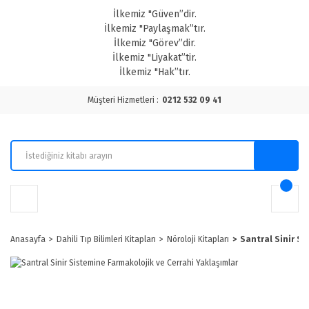
İlkemiz "Güven”dir.
İlkemiz "Paylaşmak”tır.
İlkemiz "Görev”dir.
İlkemiz "Liyakat”tir.
İlkemiz "Hak”tır.
Müşteri Hizmetleri :
0212 532 09 41
Anasayfa
Dahili Tıp Bilimleri Kitapları
Nöroloji Kitapları
Santral Sinir Si