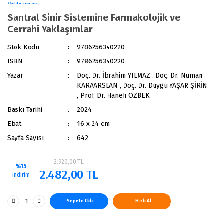
Santral Sinir Sistemine Farmakolojik ve
Cerrahi Yaklaşımlar
Stok Kodu
9786256340220
ISBN
9786256340220
Yazar
Doç. Dr. İbrahim YILMAZ , Doç. Dr. Numan
KARAARSLAN , Doç. Dr. Duygu YAŞAR ŞİRİN
, Prof. Dr. Hanefi ÖZBEK
Baskı Tarihi
2024
Ebat
16 x 24 cm
Sayfa Sayısı
642
2.920,00 TL
%15
2.482,00 TL
indirim
Sepete Ekle
Hızlı Al