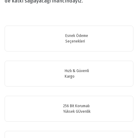
de katkı sağlayacağı inancındayız.
Bu ürünün fiyat bilgisi, resim, ürün açıklamalarında ve diğer
konularda yetersiz gördüğünüz noktaları öneri formunu kullanarak
Bu ürüne ilk yorumu siz yapın!
tarafımıza iletebilirsiniz.
Görüş ve önerileriniz için teşekkür ederiz.
Esnek Ödeme
Seçenekleri
Yorum Yaz
Ürün resmi kalitesiz, bozuk veya görüntülenemiyor.
Ürün açıklamasında eksik bilgiler bulunuyor.
Ürün bilgilerinde hatalar bulunuyor.
Hızlı & Güvenli
Ürün fiyatı diğer sitelerden daha pahalı.
Kargo
Bu ürüne benzer farklı alternatifler olmalı.
256 Bit Korumalı
Yüksek GÜvenlik
Gönder