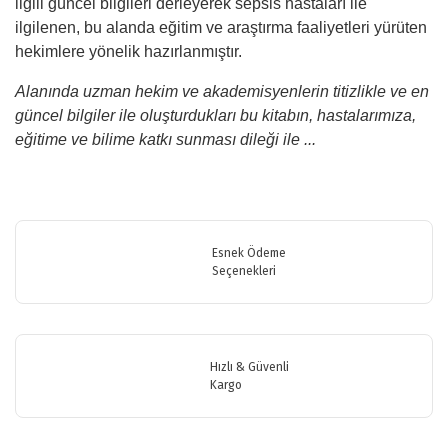
ilgili güncel bilgileri derleyerek sepsis hastaları ile
ilgilenen, bu alanda eğitim ve araştırma faaliyetleri yürüten
hekimlere yönelik hazırlanmıştır.
Alanında uzman hekim ve akademisyenlerin titizlikle ve en
güncel bilgiler ile oluşturdukları bu kitabın, hastalarımıza,
eğitime ve bilime katkı sunması dileği ile ...
Bu ürünün fiyat bilgisi, resim, ürün açıklamalarında ve diğer
konularda yetersiz gördüğünüz noktaları öneri formunu kullanarak
Bu ürüne ilk yorumu siz yapın!
tarafımıza iletebilirsiniz.
Görüş ve önerileriniz için teşekkür ederiz.
Esnek Ödeme
Seçenekleri
Yorum Yaz
Ürün resmi kalitesiz, bozuk veya görüntülenemiyor.
Ürün açıklamasında eksik bilgiler bulunuyor.
Ürün bilgilerinde hatalar bulunuyor.
Hızlı & Güvenli
Ürün fiyatı diğer sitelerden daha pahalı.
Kargo
Bu ürüne benzer farklı alternatifler olmalı.