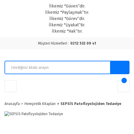
İlkemiz "Güven”dir.
İlkemiz "Paylaşmak”tır.
İlkemiz "Görev”dir.
İlkemiz "Liyakat”tir.
İlkemiz "Hak”tır.
Müşteri Hizmetleri :
0212 532 09 41
Anasayfa
Hemşirelik Kitapları
SEPSİS Patofizyolojiden Tedaviye