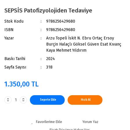
SEPSİS Patofizyolojiden Tedaviye
Stok Kodu
9786256429680
ISBN
9786256429680
Yazar
Arzu Topeli İskit N. Ebru Ortaç Ersoy
Burçin Halaçlı Göksel Güven Esat Kıvanç
Kaya Mehmet Yıldırım
Baskı Tarihi
2024
Sayfa Sayısı
318
1.350,00 TL
Sepete Ekle
Hızlı Al
Yorum Yaz
Fiyatı Düşünce Haber Ver