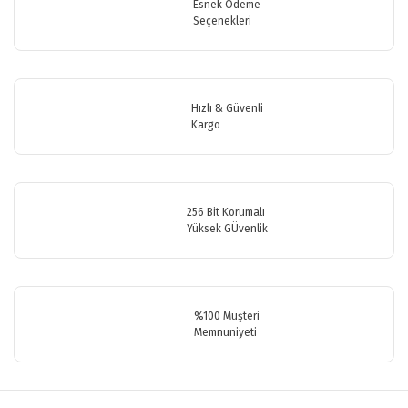
Görüş ve önerileriniz için teşekkür ederiz.
Esnek Ödeme
Seçenekleri
Yorum Yaz
Ürün resmi kalitesiz, bozuk veya görüntülenemiyor.
Ürün açıklamasında eksik bilgiler bulunuyor.
Ürün bilgilerinde hatalar bulunuyor.
Hızlı & Güvenli
Ürün fiyatı diğer sitelerden daha pahalı.
Kargo
Bu ürüne benzer farklı alternatifler olmalı.
256 Bit Korumalı
Yüksek GÜvenlik
Gönder
%100 Müşteri
Memnuniyeti