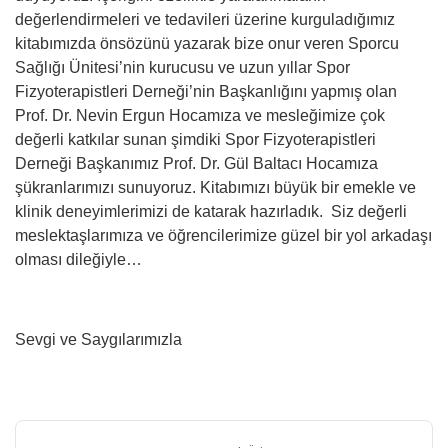
değerlendirmeleri ve tedavileri üzerine kurguladığımız
kitabımızda önsözünü yazarak bize onur veren Sporcu
Sağlığı Ünitesi’nin kurucusu ve uzun yıllar Spor
Fizyoterapistleri Derneği’nin Başkanlığını yapmış olan
Prof. Dr. Nevin Ergun Hocamıza ve mesleğimize çok
değerli katkılar sunan şimdiki Spor Fizyoterapistleri
Derneği Başkanımız Prof. Dr. Gül Baltacı Hocamıza
şükranlarımızı sunuyoruz. Kitabımızı büyük bir emekle ve
klinik deneyimlerimizi de katarak hazırladık. Siz değerli
meslektaşlarımıza ve öğrencilerimize güzel bir yol arkadaşı
olması dileğiyle…
Sevgi ve Saygılarımızla
Bu ürünün fiyat bilgisi, resim, ürün açıklamalarında ve diğer
konularda yetersiz gördüğünüz noktaları öneri formunu kullanarak
Bu ürüne ilk yorumu siz yapın!
tarafımıza iletebilirsiniz.