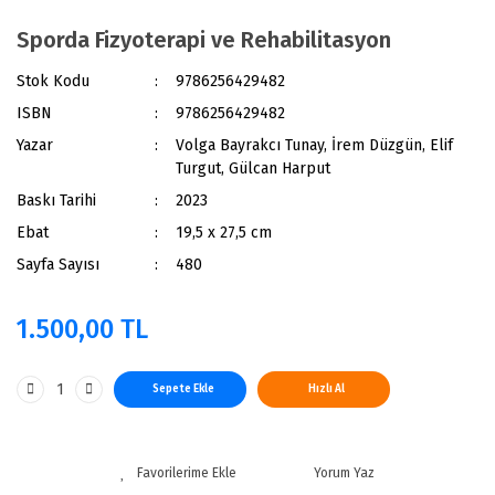
Sporda Fizyoterapi ve Rehabilitasyon
Stok Kodu
9786256429482
ISBN
9786256429482
Yazar
Volga Bayrakcı Tunay, İrem Düzgün, Elif
Turgut, Gülcan Harput
Baskı Tarihi
2023
Ebat
19,5 x 27,5 cm
Sayfa Sayısı
480
1.500,00 TL
Sepete Ekle
Hızlı Al
Yorum Yaz