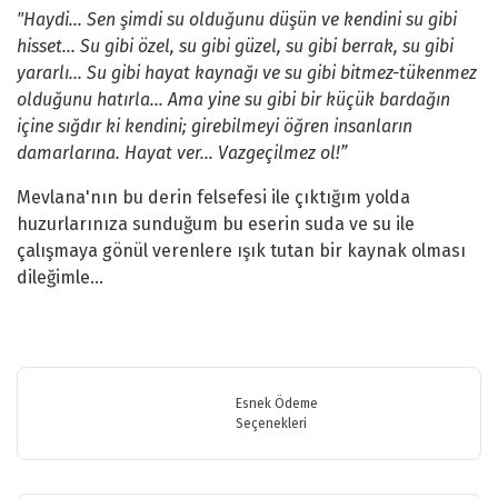
"Haydi... Sen şimdi su olduğunu düşün ve kendini su gibi
hisset... Su gibi özel, su gibi güzel, su gibi berrak, su gibi
yararlı... Su gibi hayat kaynağı ve su gibi bitmez-tükenmez
olduğunu hatırla... Ama yine su gibi bir küçük bardağın
içine sığdır ki kendini; girebilmeyi öğren insanların
damarlarına. Hayat ver... Vazgeçilmez ol!”
Mevlana'nın bu derin felsefesi ile çıktığım yolda
huzurlarınıza sunduğum bu eserin suda ve su ile
çalışmaya gönül verenlere ışık tutan bir kaynak olması
dileğimle…
Bu ürünün fiyat bilgisi, resim, ürün açıklamalarında ve diğer
konularda yetersiz gördüğünüz noktaları öneri formunu kullanarak
Bu ürüne ilk yorumu siz yapın!
tarafımıza iletebilirsiniz.
Görüş ve önerileriniz için teşekkür ederiz.
Esnek Ödeme
Seçenekleri
Yorum Yaz
Ürün resmi kalitesiz, bozuk veya görüntülenemiyor.
Ürün açıklamasında eksik bilgiler bulunuyor.