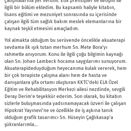
çalışmalarına yer verdim. Etik prensipler ve iletişim ile
ilgili bir bölüm ekledim. Bu kapsamlı haliyle kitabın,
lisans eğitimi ve mezuniyet sonrasında su içerisinde
çalışan ilgili tüm sağlık bakım meslek elemanlarına bir
kaynak teşkil etmesini amaçladım.
Yol almakta olduğum bu serüvende öncelikle akuaterapi
sevdama ilk ışık tutan merhum Sn. Mete Bora'yı
rahmetle anıyorum. Konu ile ilgili çoğu bilgimin kaynağı
olan Sn. Johan Lambeck hocama saygılarımı sunuyorum.
Akuaterapideduyduğum heyecanıma kulak vererek, hem
bir çok terapiste çalışma alanı hem de hasta ve
danışanlara şifa ortamı oluşturan KKTC'deki ELA Özel
Eğitim ve Rehabilitasyon Merkezi ailesi nezdinde, sevgili
Deray Derim'e teşekkür ederim. Son olarak, bu kitabın
sizlerle buluşmasında yadsınamayacak özveri ile çalışan
Hipokrat Yayınevi'ne ve özellikle de iş aşkına tanık
olduğum grafik tasarımcı Sn. Hüseyin Çağlıkasap'a
şükranlarımla…