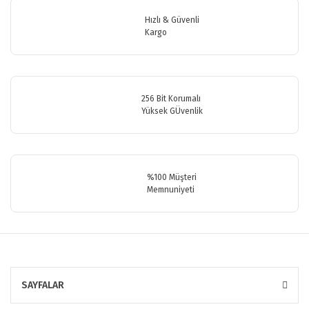
Ürün bilgilerinde hatalar bulunuyor.
Hızlı & Güvenli
Ürün fiyatı diğer sitelerden daha pahalı.
Kargo
Bu ürüne benzer farklı alternatifler olmalı.
256 Bit Korumalı
Yüksek GÜvenlik
Gönder
%100 Müşteri
Memnuniyeti
SAYFALAR