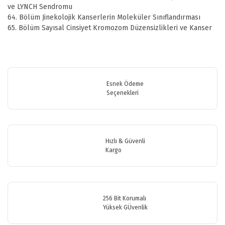
ve LYNCH Sendromu
64. Bölüm Jinekolojik Kanserlerin Moleküler Sınıflandırması
65. Bölüm Sayısal Cinsiyet Kromozom Düzensizlikleri ve Kanser
Bu ürünün fiyat bilgisi, resim, ürün açıklamalarında ve diğer
konularda yetersiz gördüğünüz noktaları öneri formunu kullanarak
Bu ürüne ilk yorumu siz yapın!
tarafımıza iletebilirsiniz.
Görüş ve önerileriniz için teşekkür ederiz.
Esnek Ödeme
Seçenekleri
Yorum Yaz
Ürün resmi kalitesiz, bozuk veya görüntülenemiyor.
Ürün açıklamasında eksik bilgiler bulunuyor.
Ürün bilgilerinde hatalar bulunuyor.
Hızlı & Güvenli
Ürün fiyatı diğer sitelerden daha pahalı.
Kargo
Bu ürüne benzer farklı alternatifler olmalı.
256 Bit Korumalı
Yüksek GÜvenlik