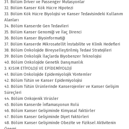
31. Bölüm Driver ve Passenger Mutasyonlar
32. Bölüm Kanser Kök Hücre Hipotezi
33. Bölüm Kök Hücre Biyolojisi ve Kanser Tedavisindeki Kullanım
Alanları
34. Bölüm Kanserde Gen Tedavileri
35. Bölüm Kanser Genomiği ve İlaç Direnci
36. Bölüm Kanser Biyoinformatiği
37. Bölüm Kanserde Mikrosatellit İnstabilite ve Klinik Hedefleri
38. Bölüm Onkolojide Bireyselleştirilmiş Tedavi Stratejileri
39. Bölüm Onkolojik İlaçlarda Biyobenzer Teknolojisi
40. Bölüm Onkolojide Genetik Danışmanlık
3. KISIM ETİYOLOJİ VE EPİDEMİYOLOJİ
41. Bölüm Onkolojide Epidemiyolojik Yöntemler
42. Bölüm Tütün ve Kanser Epidemiyolojisi
43. Bölüm Tütün Ürünlerinde Kanserojenler ve Kanser Gelişim
Süreçleri
44. Bölüm Onkojenik Virüsler
45. Bölüm Kanserde İnflamasyonun Rolü
46. Bölüm Kanser Gelişiminde Kimyasal Faktörler
47. Bölüm Kanser Gelişiminde Diyet Faktörleri
48. Bölüm Kanser Gelişiminde Obezite ve Fiziksel Aktivitenin
Önemi