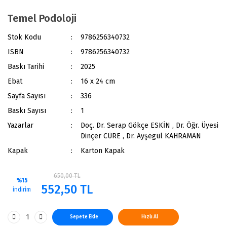
Temel Podoloji
Stok Kodu
9786256340732
ISBN
9786256340732
Baskı Tarihi
2025
Ebat
16 x 24 cm
Sayfa Sayısı
336
Baskı Sayısı
1
Yazarlar
Doç. Dr. Serap Gökçe ESKİN , Dr. Öğr. Üyesi
Dinçer CÜRE , Dr. Ayşegül KAHRAMAN
Kapak
Karton Kapak
650,00 TL
%15
552,50 TL
indirim
Sepete Ekle
Hızlı Al