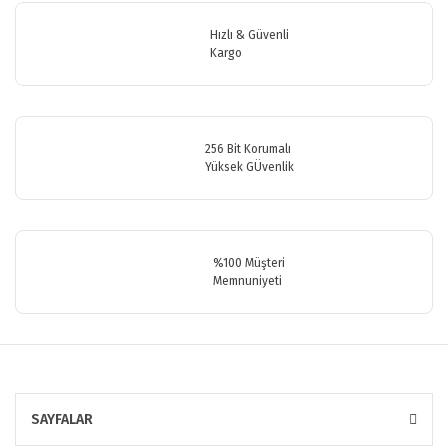
Ürün bilgilerinde hatalar bulunuyor.
Hızlı & Güvenli
Ürün fiyatı diğer sitelerden daha pahalı.
Kargo
Bu ürüne benzer farklı alternatifler olmalı.
256 Bit Korumalı
Yüksek GÜvenlik
Gönder
%100 Müşteri
Memnuniyeti
SAYFALAR