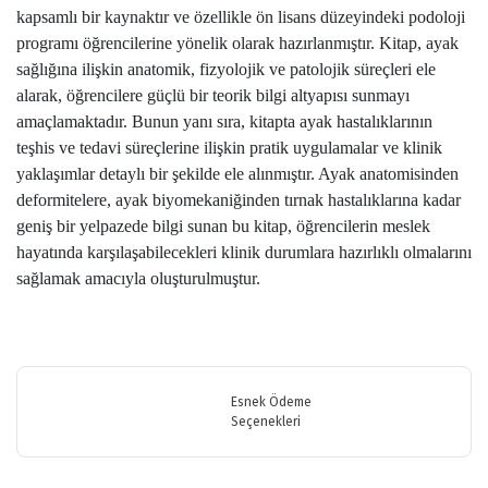
kapsamlı bir kaynaktır ve özellikle ön lisans düzeyindeki podoloji
programı öğrencilerine yönelik olarak hazırlanmıştır. Kitap, ayak
sağlığına ilişkin anatomik, fizyolojik ve patolojik süreçleri ele
alarak, öğrencilere güçlü bir teorik bilgi altyapısı sunmayı
amaçlamaktadır. Bunun yanı sıra, kitapta ayak hastalıklarının
teşhis ve tedavi süreçlerine ilişkin pratik uygulamalar ve klinik
yaklaşımlar detaylı bir şekilde ele alınmıştır. Ayak anatomisinden
deformitelere, ayak biyomekaniğinden tırnak hastalıklarına kadar
geniş bir yelpazede bilgi sunan bu kitap, öğrencilerin meslek
hayatında karşılaşabilecekleri klinik durumlara hazırlıklı olmalarını
sağlamak amacıyla oluşturulmuştur.
Bu ürünün fiyat bilgisi, resim, ürün açıklamalarında ve diğer
konularda yetersiz gördüğünüz noktaları öneri formunu kullanarak
Bu ürüne ilk yorumu siz yapın!
tarafımıza iletebilirsiniz.
Görüş ve önerileriniz için teşekkür ederiz.
Esnek Ödeme
Seçenekleri
Yorum Yaz
Ürün resmi kalitesiz, bozuk veya görüntülenemiyor.
Ürün açıklamasında eksik bilgiler bulunuyor.