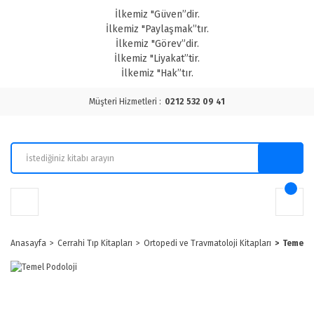
İlkemiz "Güven”dir.
İlkemiz "Paylaşmak”tır.
İlkemiz "Görev”dir.
İlkemiz "Liyakat”tir.
İlkemiz "Hak”tır.
Müşteri Hizmetleri :
0212 532 09 41
Anasayfa
Cerrahi Tıp Kitapları
Ortopedi ve Travmatoloji Kitapları
Temel P