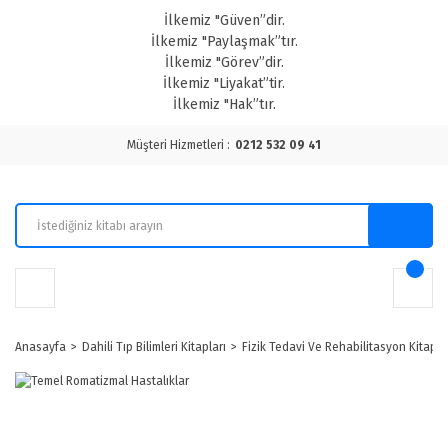
İlkemiz "Güven”dir.
İlkemiz "Paylaşmak”tır.
İlkemiz "Görev”dir.
İlkemiz "Liyakat”tir.
İlkemiz "Hak”tır.
Müşteri Hizmetleri :
0212 532 09 41
Anasayfa
Dahili Tıp Bilimleri Kitapları
Fizik Tedavi Ve Rehabilitasyon Kitapla