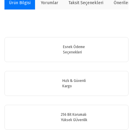
Ürün Bilgisi
Yorumlar
Taksit Seçenekleri
Önerilerin
Bu ürünün fiyat bilgisi, resim, ürün açıklamalarında ve diğer
konularda yetersiz gördüğünüz noktaları öneri formunu kullanarak
Bu ürüne ilk yorumu siz yapın!
tarafımıza iletebilirsiniz.
Görüş ve önerileriniz için teşekkür ederiz.
Esnek Ödeme
Seçenekleri
Yorum Yaz
Ürün resmi kalitesiz, bozuk veya görüntülenemiyor.
Ürün açıklamasında eksik bilgiler bulunuyor.
Ürün bilgilerinde hatalar bulunuyor.
Hızlı & Güvenli
Ürün fiyatı diğer sitelerden daha pahalı.
Kargo
Bu ürüne benzer farklı alternatifler olmalı.
256 Bit Korumalı
Yüksek GÜvenlik