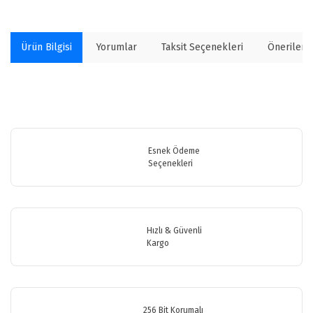
Ürün Bilgisi
Yorumlar
Taksit Seçenekleri
Önerilerin
Bu ürünün fiyat bilgisi, resim, ürün açıklamalarında ve diğer
konularda yetersiz gördüğünüz noktaları öneri formunu kullanarak
Bu ürüne ilk yorumu siz yapın!
tarafımıza iletebilirsiniz.
Görüş ve önerileriniz için teşekkür ederiz.
Esnek Ödeme
Seçenekleri
Yorum Yaz
Ürün resmi kalitesiz, bozuk veya görüntülenemiyor.
Ürün açıklamasında eksik bilgiler bulunuyor.
Ürün bilgilerinde hatalar bulunuyor.
Hızlı & Güvenli
Ürün fiyatı diğer sitelerden daha pahalı.
Kargo
Bu ürüne benzer farklı alternatifler olmalı.
256 Bit Korumalı