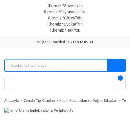
İlkemiz "Güven”dir.
İlkemiz "Paylaşmak”tır.
İlkemiz "Görev”dir.
İlkemiz "Liyakat”tir.
İlkemiz "Hak”tır.
Müşteri Hizmetleri :
0212 532 09 41
Anasayfa
Cerrahi Tıp Kitapları
Kadın Hastalıkları ve Doğum Kitapları
Teme