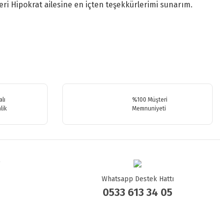
ri Hipokrat ailesine en içten teşekkürlerimi sunarım.
.
lı
%100 Müşteri
lik
Memnuniyeti
Whatsapp Destek Hattı
0533 613 34 05