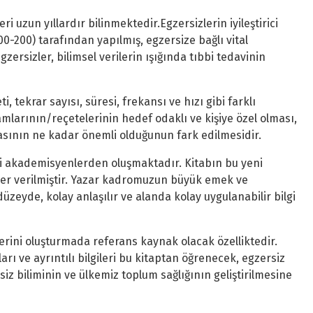
i uzun yıllardır bilinmektedir.Egzersizlerin iyileştirici
00-200) tarafından yapılmış, egzersize bağlı vital
zersizler, bilimsel verilerin ışığında tıbbi tedavinin
i, tekrar sayısı, süresi, frekansı ve hızı gibi farklı
amlarının/reçetelerinin hedef odaklı ve kişiye özel olması,
ının ne kadar önemli olduğunun fark edilmesidir.
ğerli akademisyenlerden oluşmaktadır. Kitabın bu yeni
a yer verilmiştir. Yazar kadromuzun büyük emek ve
üzeyde, kolay anlaşılır ve alanda kolay uygulanabilir bilgi
lerini oluşturmada referans kaynak olacak özelliktedir.
arı ve ayrıntılı bilgileri bu kitaptan öğrenecek, egzersiz
rsiz biliminin ve ülkemiz toplum sağlığının geliştirilmesine