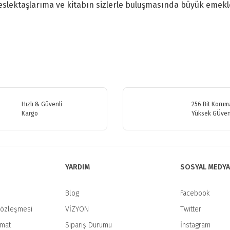
eslektaşlarıma ve kitabın sizlerle buluşmasında büyük emekle
etersiz gördüğünüz noktaları öneri formunu kullanarak tarafımıza iletebilirsiniz
Bu ürüne ilk yorumu siz yapın!
Hızlı & Güvenli
256 Bit Koruma
Kargo
Yüksek GÜven
Yorum Yaz
YARDIM
SOSYAL MEDYA
Blog
Facebook
Sözleşmesi
VİZYON
Twitter
imat
Sipariş Durumu
İnstagram