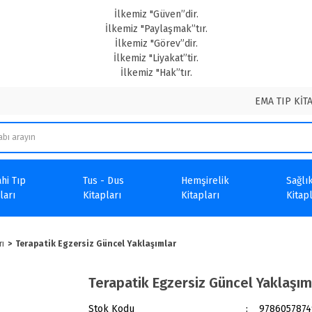
İlkemiz "Güven”dir.
İlkemiz "Paylaşmak”tır.
İlkemiz "Görev”dir.
İlkemiz "Liyakat”tir.
İlkemiz "Hak”tır.
EMA TIP KİT
hi Tıp
Tus - Dus
Hemşirelik
Sağlık
ları
Kitapları
Kitapları
Kitapl
rı
Terapatik Egzersiz Güncel Yaklaşımlar
Terapatik Egzersiz Güncel Yaklaşım
Stok Kodu
9786057874