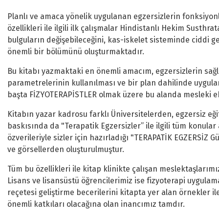
Planlı ve amaca yönelik uygulanan egzersizlerin fonksiyonları
özellikleri ile ilgili ilk çalışmalar Hindistanlı Hekim Sust
bulguların değişebileceğini, kas-iskelet sisteminde ciddi ge
önemli bir bölümünü oluşturmaktadır.
Bu kitabı yazmaktaki en önemli amacım, egzersizlerin sağlığı g
parametrelerinin kullanılması ve bir plan dahilinde uygulan
başta FİZYOTERAPİSTLER olmak üzere bu alanda mesleki eh
Kitabın yazar kadrosu farklı Üniversitelerden, egzersiz eği
baskısında da "Terapatik Egzersizler” ile ilgili tüm konula
özverileriyle sizler için hazırladığı "TERAPATİK EGZERSİZ Gü
ve görsellerden oluşturulmuştur.
Tüm bu özellikleri ile kitap klinikte çalışan meslektaşları
Lisans ve lisansüstü öğrencilerimiz ise fizyoterapi uygulama
reçetesi geliştirme becerilerini kitapta yer alan örnekler il
önemli katkıları olacağına olan inancımız tamdır.