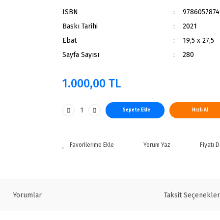
ISBN
9786057874
Baskı Tarihi
2021
Ebat
19,5 x 27,5
Sayfa Sayısı
280
1.000,00 TL
Sepete Ekle
Hızlı Al
Yorum Yaz
Fiyatı 
Yorumlar
Taksit Seçenekler