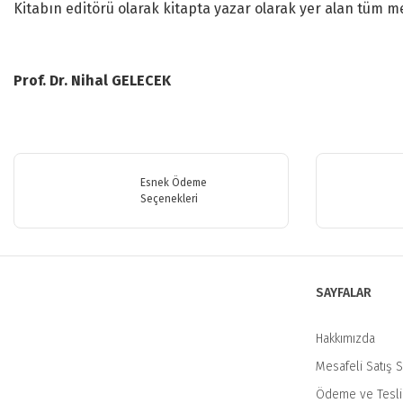
Kitabın editörü olarak kitapta yazar olarak yer alan tüm m
Prof. Dr. Nihal GELECEK
Bu ürünün fiyat bilgisi, resim, ürün açıklamalarında ve diğer konularda y
Görüş ve önerileriniz için teşekkür ederiz.
Esnek Ödeme
Ürün resmi kalitesiz, bozuk veya görüntülenemiyor.
Seçenekleri
Ürün açıklamasında eksik bilgiler bulunuyor.
Ürün bilgilerinde hatalar bulunuyor.
Ürün fiyatı diğer sitelerden daha pahalı.
SAYFALAR
Bu ürüne benzer farklı alternatifler olmalı.
Hakkımızda
Mesafeli Satış 
Ödeme ve Tesl