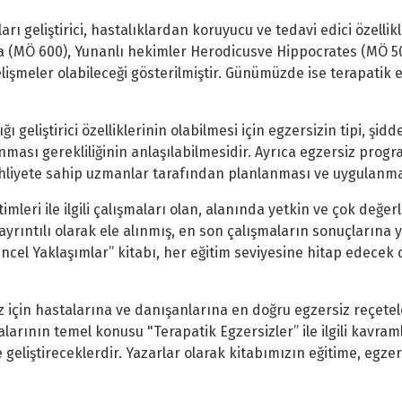
 geliştirici, hastalıklardan koruyucu ve tedavi edici özellikler
hrata (MÖ 600), Yunanlı hekimler Herodicusve Hippocrates (MÖ 5
lişmeler olabileceği gösterilmiştir. Günümüzde ise terapatik eg
eliştirici özelliklerinin olabilmesi için egzersizin tipi, şiddet
ması gerekliliğinin anlaşılabilmesidir. Ayrıca egzersiz progr
liyete sahip uzmanlar tarafından planlanması ve uygulanmas
timleri ile ilgili çalışmaları olan, alanında yetkin ve çok de
r ayrıntılı olarak ele alınmış, en son çalışmaların sonuçların
ncel Yaklaşımlar” kitabı, her eğitim seviyesine hitap edecek d
mız için hastalarına ve danışanlarına en doğru egzersiz reçete
larının temel konusu "Terapatik Egzersizler” ile ilgili kavraml
e geliştireceklerdir. Yazarlar olarak kitabımızın eğitime, egze