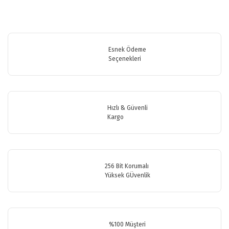
Bu ürünün fiyat bilgisi, resim, ürün açıklamalarında ve diğer
konularda yetersiz gördüğünüz noktaları öneri formunu kullanarak
Bu ürüne ilk yorumu siz yapın!
tarafımıza iletebilirsiniz.
Görüş ve önerileriniz için teşekkür ederiz.
Esnek Ödeme
Seçenekleri
Yorum Yaz
Ürün resmi kalitesiz, bozuk veya görüntülenemiyor.
Ürün açıklamasında eksik bilgiler bulunuyor.
Ürün bilgilerinde hatalar bulunuyor.
Hızlı & Güvenli
Ürün fiyatı diğer sitelerden daha pahalı.
Kargo
Bu ürüne benzer farklı alternatifler olmalı.
256 Bit Korumalı
Yüksek GÜvenlik
Gönder
%100 Müşteri