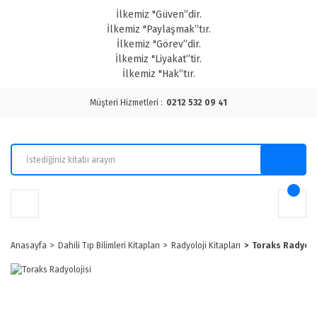
İlkemiz "Güven”dir.
İlkemiz "Paylaşmak”tır.
İlkemiz "Görev”dir.
İlkemiz "Liyakat”tir.
İlkemiz "Hak”tır.
Müşteri Hizmetleri :
0212 532 09 41
Anasayfa
Dahili Tıp Bilimleri Kitapları
Radyoloji Kitapları
Toraks Radyolo