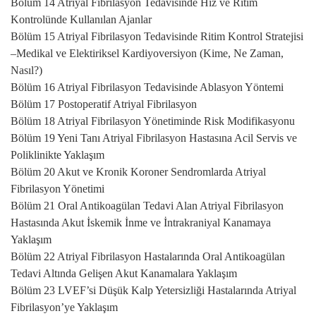
Bölüm 14 Atriyal Fibrilasyon Tedavisinde Hız ve Ritim
Kontrolünde Kullanılan Ajanlar
Bölüm 15 Atriyal Fibrilasyon Tedavisinde Ritim Kontrol Stratejisi
–Medikal ve Elektiriksel Kardiyoversiyon (Kime, Ne Zaman,
Nasıl?)
Bölüm 16 Atriyal Fibrilasyon Tedavisinde Ablasyon Yöntemi
Bölüm 17 Postoperatif Atriyal Fibrilasyon
Bölüm 18 Atriyal Fibrilasyon Yönetiminde Risk Modifikasyonu
Bölüm 19 Yeni Tanı Atriyal Fibrilasyon Hastasına Acil Servis ve
Poliklinikte Yaklaşım
Bölüm 20 Akut ve Kronik Koroner Sendromlarda Atriyal
Fibrilasyon Yönetimi
Bölüm 21 Oral Antikoagülan Tedavi Alan Atriyal Fibrilasyon
Hastasında Akut İskemik İnme ve İntrakraniyal Kanamaya
Yaklaşım
Bölüm 22 Atriyal Fibrilasyon Hastalarında Oral Antikoagülan
Tedavi Altında Gelişen Akut Kanamalara Yaklaşım
Bölüm 23 LVEF’si Düşük Kalp Yetersizliği Hastalarında Atriyal
Fibrilasyon’ye Yaklaşım