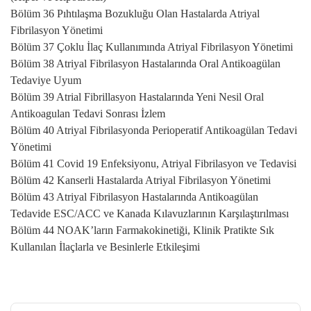
Bölüm 36 Pıhtılaşma Bozukluğu Olan Hastalarda Atriyal
Fibrilasyon Yönetimi
Bölüm 37 Çoklu İlaç Kullanımında Atriyal Fibrilasyon Yönetimi
Bölüm 38 Atriyal Fibrilasyon Hastalarında Oral Antikoagülan
Tedaviye Uyum
Bölüm 39 Atrial Fibrillasyon Hastalarında Yeni Nesil Oral
Antikoagulan Tedavi Sonrası İzlem
Bölüm 40 Atriyal Fibrilasyonda Perioperatif Antikoagülan Tedavi
Yönetimi
Bölüm 41 Covid 19 Enfeksiyonu, Atriyal Fibrilasyon ve Tedavisi
Bölüm 42 Kanserli Hastalarda Atriyal Fibrilasyon Yönetimi
Bölüm 43 Atriyal Fibrilasyon Hastalarında Antikoagülan
Tedavide ESC/ACC ve Kanada Kılavuzlarının Karşılaştırılması
Bölüm 44 NOAK’ların Farmakokinetiği, Klinik Pratikte Sık
Kullanılan İlaçlarla ve Besinlerle Etkileşimi
Bu ürünün fiyat bilgisi, resim, ürün açıklamalarında ve diğer
konularda yetersiz gördüğünüz noktaları öneri formunu kullanarak
Bu ürüne ilk yorumu siz yapın!
tarafımıza iletebilirsiniz.