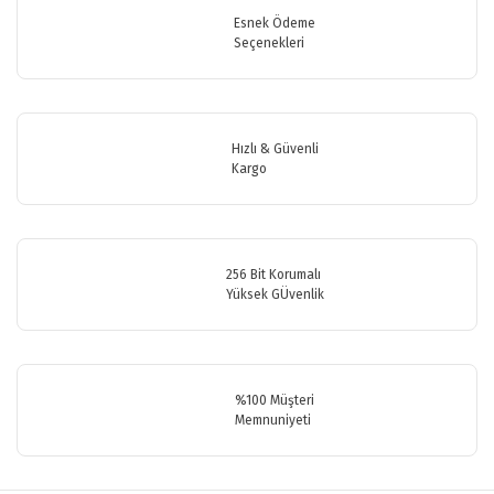
Görüş ve önerileriniz için teşekkür ederiz.
Esnek Ödeme
Seçenekleri
Yorum Yaz
Ürün resmi kalitesiz, bozuk veya görüntülenemiyor.
Ürün açıklamasında eksik bilgiler bulunuyor.
Ürün bilgilerinde hatalar bulunuyor.
Hızlı & Güvenli
Ürün fiyatı diğer sitelerden daha pahalı.
Kargo
Bu ürüne benzer farklı alternatifler olmalı.
256 Bit Korumalı
Yüksek GÜvenlik
Gönder
%100 Müşteri
Memnuniyeti