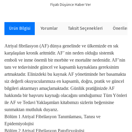
Fiyatı Düşünce Haber Ver
Ürün Bilgisi
Yorumlar
Taksit Seçenekleri
Önerilerin
Atriyal fibrilasyon (AF) dünya genelinde ve ülkemizde en sık
karşılaşılan kronik aritmidir. AF’ nin neden olduğu sistemik
emboli ve inme önemli bir morbite ve mortalite nedenidir. AF’nin
tanı ve tedavisinde güncel ve kapsamlı kaynaklara gereksinim
artmaktadır. Elinizdeki bu kaynak AF yönetiminde her basamakta
siz değerli okuyucularımıza en kapsamlı, doğru, pratik ve güncel
bilgileri aktarmayı amaçlamaktadır. Günlük pratiğinizde AF
hakkında bir başvuru kaynağı olacağını umduğumuz Tüm Yönleri
ile AF ve Tedavi Yaklaşımları kitabımızı sizlerin beğenisine
sunmaktan mutluluk duyarız.
Bölüm 1 Atriyal Fibrilasyon Tanımlaması, Tanısı ve
Epidemiyolojisi
Bölüm 2 Atriyal Fibrilasyon Patofizyolojisi