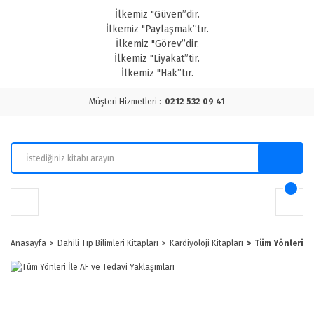
İlkemiz "Güven”dir.
İlkemiz "Paylaşmak”tır.
İlkemiz "Görev”dir.
İlkemiz "Liyakat”tir.
İlkemiz "Hak”tır.
Müşteri Hizmetleri :
0212 532 09 41
Anasayfa
Dahili Tıp Bilimleri Kitapları
Kardiyoloji Kitapları
Tüm Yönleri İl