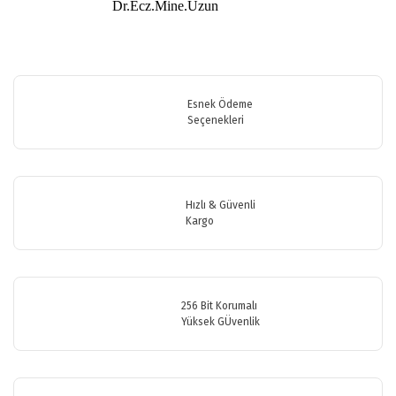
Dr.Ecz.Mine.Uzun
Bu ürünün fiyat bilgisi, resim, ürün açıklamalarında ve diğer
konularda yetersiz gördüğünüz noktaları öneri formunu kullanarak
Bu ürüne ilk yorumu siz yapın!
tarafımıza iletebilirsiniz.
Görüş ve önerileriniz için teşekkür ederiz.
Esnek Ödeme
Seçenekleri
Yorum Yaz
Ürün resmi kalitesiz, bozuk veya görüntülenemiyor.
Ürün açıklamasında eksik bilgiler bulunuyor.
Ürün bilgilerinde hatalar bulunuyor.
Hızlı & Güvenli
Ürün fiyatı diğer sitelerden daha pahalı.
Kargo
Bu ürüne benzer farklı alternatifler olmalı.
256 Bit Korumalı
Yüksek GÜvenlik
Gönder