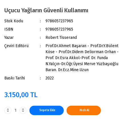
Uçucu Yağların Güvenli Kullanımı
Stok Kodu
9786057237965
ISBN
9786057237965
Yazar
Robert Tisserand
Çeviri Editörü
Prof.Dr.Ahmet Başaran - Prof.Dr.Y.Bülent
Köse - Prof.Dr.Didem Deliorman Orhan -
Prof. Dr.Esra Akkol-Prof. Dr. Funda
N.Yalçın-Dr.Öğr.Üyesi Merve Yüzbaşıoğlu
Baran. Dr.Ecz.Mine.Uzun
Baskı Tarihi
2022
3.150,00 TL
Sepete Ekle
Hızlı Al