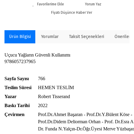
Yorum Yaz
Fiyatı Düşünce Haber Ver
Ürün Bilgisi
Yorumlar
Taksit Seçenekleri
Önerilerin
Uçucu Yağların Güvenli Kullanımı
9786057237965
Sayfa Sayısı
766
Teslim Süresi
HEMEN TESLİM
Yazar
Robert Tisserand
Baskı Tarihi
2022
Çevirmen
Prof.Dr.Ahmet Başaran - Prof.Dr.Y.Bülent Köse -
Prof.Dr.Didem Deliorman Orhan - Prof. Dr.Esra A
Dr. Funda N.Yalçın-Dr.Öğr.Üyesi Merve Yüzbaşıo