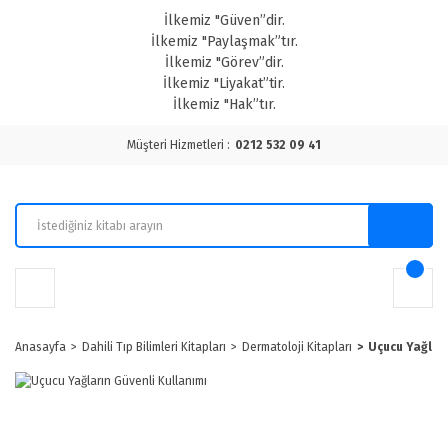
İlkemiz "Güven”dir.
İlkemiz "Paylaşmak”tır.
İlkemiz "Görev”dir.
İlkemiz "Liyakat”tir.
İlkemiz "Hak”tır.
Müşteri Hizmetleri :
0212 532 09 41
Anasayfa
Dahili Tıp Bilimleri Kitapları
Dermatoloji Kitapları
Uçucu Yağlar