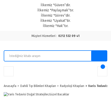
İlkemiz "Güven”dir.
İlkemiz "Paylaşmak”tır.
İlkemiz "Görev”dir.
İlkemiz "Liyakat”tir.
İlkemiz "Hak”tır.
Müşteri Hizmetleri :
0212 532 09 41
Anasayfa
Dahili Tıp Bilimleri Kitapları
Radyoloji Kitapları
Varis Tedavisi 