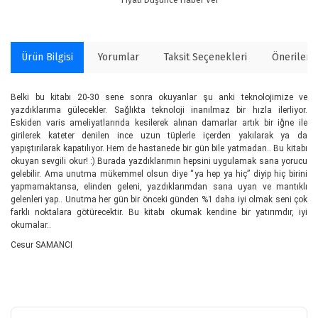
Ürün Bilgisi
Yorumlar
Taksit Seçenekleri
Önerilerin
Belki bu kitabı 20-30 sene sonra okuyanlar şu anki teknolojimize ve
yazdıklarıma gülecekler. Sağlıkta teknoloji inanılmaz bir hızla ilerliyor.
Eskiden varis ameliyatlarında kesilerek alınan damarlar artık bir iğne ile
girilerek kateter denilen ince uzun tüplerle içerden yakılarak ya da
yapıştırılarak kapatılıyor. Hem de hastanede bir gün bile yatmadan.. Bu kitabı
okuyan sevgili okur! :) Burada yazdıklarımın hepsini uygulamak sana yorucu
gelebilir. Ama unutma mükemmel olsun diye “ya hep ya hiç” diyip hiç birini
yapmamaktansa, elinden geleni, yazdıklarımdan sana uyan ve mantıklı
gelenleri yap.. Unutma her gün bir önceki günden %1 daha iyi olmak seni çok
farklı noktalara götürecektir. Bu kitabı okumak kendine bir yatırımdır, iyi
okumalar..
Cesur SAMANCI
Bu ürünün fiyat bilgisi, resim, ürün açıklamalarında ve diğer
konularda yetersiz gördüğünüz noktaları öneri formunu kullanarak
Bu ürüne ilk yorumu siz yapın!
tarafımıza iletebilirsiniz.