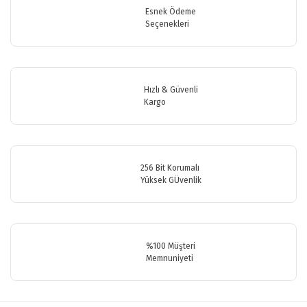
Görüş ve önerileriniz için teşekkür ederiz.
Esnek Ödeme
Seçenekleri
Yorum Yaz
Ürün resmi kalitesiz, bozuk veya görüntülenemiyor.
Ürün açıklamasında eksik bilgiler bulunuyor.
Ürün bilgilerinde hatalar bulunuyor.
Hızlı & Güvenli
Ürün fiyatı diğer sitelerden daha pahalı.
Kargo
Bu ürüne benzer farklı alternatifler olmalı.
256 Bit Korumalı
Yüksek GÜvenlik
Gönder
%100 Müşteri
Memnuniyeti