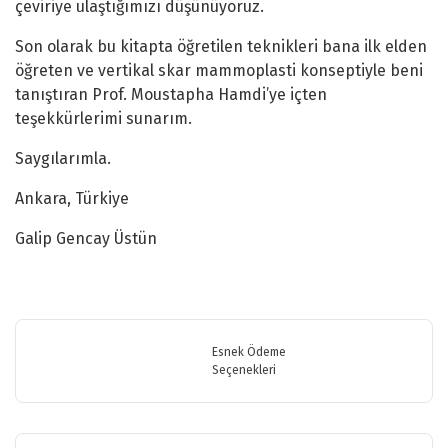
çeviriye ulaştığımızı düşünüyoruz.
Son olarak bu kitapta öğretilen teknikleri bana ilk elden
öğreten ve vertikal skar mammoplasti konseptiyle beni
tanıştıran Prof. Moustapha Hamdi’ye içten
teşekkürlerimi sunarım.
Saygılarımla.
Ankara, Türkiye
Galip Gencay Üstün
Bu ürünün fiyat bilgisi, resim, ürün açıklamalarında ve diğer
konularda yetersiz gördüğünüz noktaları öneri formunu kullanarak
Bu ürüne ilk yorumu siz yapın!
tarafımıza iletebilirsiniz.
Görüş ve önerileriniz için teşekkür ederiz.
Esnek Ödeme
Seçenekleri
Yorum Yaz
Ürün resmi kalitesiz, bozuk veya görüntülenemiyor.
Ürün açıklamasında eksik bilgiler bulunuyor.