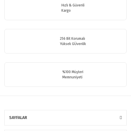
Ürün bilgilerinde hatalar bulunuyor.
Hızlı & Güvenli
Ürün fiyatı diğer sitelerden daha pahalı.
Kargo
Bu ürüne benzer farklı alternatifler olmalı.
256 Bit Korumalı
Yüksek GÜvenlik
Gönder
%100 Müşteri
Memnuniyeti
SAYFALAR