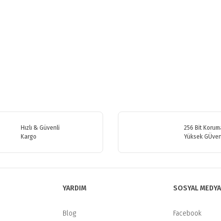
etersiz gördüğünüz noktaları öneri formunu kullanarak tarafımıza iletebilirsiniz
Bu ürüne ilk yorumu siz yapın!
Hızlı & Güvenli
256 Bit Koruma
Kargo
Yüksek GÜven
Yorum Yaz
YARDIM
SOSYAL MEDYA
Blog
Facebook