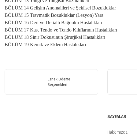
BÖLÜM 13 Yangı ve Yangısal Bozukluklar
BÖLÜM 14 Gelişim Anomalileri ve Şekilsel Bozukluklar
BÖLÜM 15 Travmatik Bozukluklar (Lezyon) Yara
BÖLÜM 16 Deri ve Derialtı Bağdoku Hastalıkları
BÖLÜM 17 Kas, Tendo ve Tendo Kılıflarının Hastalıkları
BÖLÜM 18 Sinir Dokusunun Şirurjikal Hastalıkları
BÖLÜM 19 Kemik ve Eklem Hastalıkları
Bu ürünün fiyat bilgisi, resim, ürün açıklamalarında ve diğer konularda y
Görüş ve önerileriniz için teşekkür ederiz.
Esnek Ödeme
Ürün resmi kalitesiz, bozuk veya görüntülenemiyor.
Seçenekleri
Ürün açıklamasında eksik bilgiler bulunuyor.
Ürün bilgilerinde hatalar bulunuyor.
Ürün fiyatı diğer sitelerden daha pahalı.
SAYFALAR
Bu ürüne benzer farklı alternatifler olmalı.
Hakkımızda