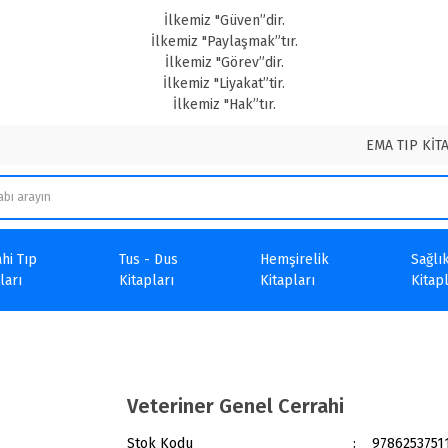
İlkemiz "Güven”dir.
İlkemiz "Paylaşmak”tır.
İlkemiz "Görev”dir.
İlkemiz "Liyakat”tir.
İlkemiz "Hak”tır.
EMA TIP KİT
hi Tıp
Tus - Dus
Hemşirelik
Sağlık
ları
Kitapları
Kitapları
Kitapl
Veteriner Genel Cerrahi
Stok Kodu
9786253751