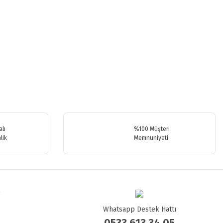
.
lı
%100 Müşteri
lik
Memnuniyeti
Whatsapp Destek Hattı
0533 613 34 05