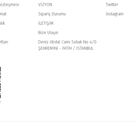
Sözleşmesi
VİZYON
Twitter
imat
Sipariş Durumu
İnstagram
Gönder
lik
İLETİŞİM
Bize Ulaşın
tları
Deniz Abdal Cami Sokak No 4/0
ŞEHREMİNİ - FATİH / İSTANBUL