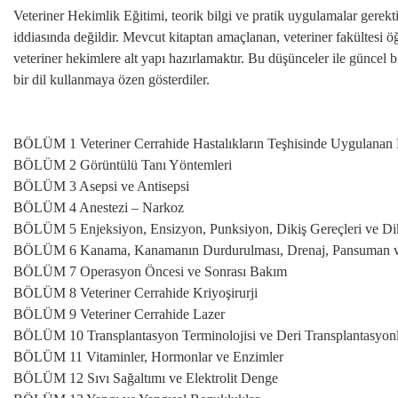
Veteriner Hekimlik Eğitimi, teorik bilgi ve pratik uygulamalar gerekti
iddiasında değildir. Mevcut kitaptan amaçlanan, veteriner fakültesi ö
veteriner hekimlere alt yapı hazırlamaktır. Bu düşünceler ile güncel bi
bir dil kullanmaya özen gösterdiler.
BÖLÜM 1 Veteriner Cerrahide Hastalıkların Teşhisinde Uygulanan
BÖLÜM 2 Görüntülü Tanı Yöntemleri
BÖLÜM 3 Asepsi ve Antisepsi
BÖLÜM 4 Anestezi – Narkoz
BÖLÜM 5 Enjeksiyon, Ensizyon, Punksiyon, Dikiş Gereçleri ve Di
BÖLÜM 6 Kanama, Kanamanın Durdurulması, Drenaj, Pansuman v
BÖLÜM 7 Operasyon Öncesi ve Sonrası Bakım
BÖLÜM 8 Veteriner Cerrahide Kriyoşirurji
BÖLÜM 9 Veteriner Cerrahide Lazer
BÖLÜM 10 Transplantasyon Terminolojisi ve Deri Transplantasyonl
BÖLÜM 11 Vitaminler, Hormonlar ve Enzimler
BÖLÜM 12 Sıvı Sağaltımı ve Elektrolit Denge