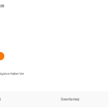
135
Düşünce Haber Ver
i
Önerileriniz