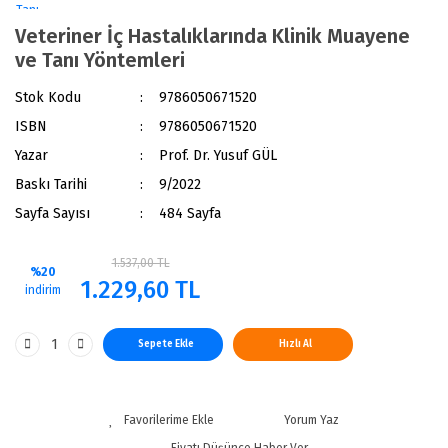
Veteriner İç Hastalıklarında Klinik Muayene
ve Tanı Yöntemleri
Stok Kodu
9786050671520
ISBN
9786050671520
Yazar
Prof. Dr. Yusuf GÜL
Baskı Tarihi
9/2022
Sayfa Sayısı
484 Sayfa
1.537,00 TL
%20
1.229,60 TL
indirim
Sepete Ekle
Hızlı Al
Yorum Yaz
Fiyatı Düşünce Haber Ver