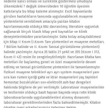
nedenle kalıcı olması ve süreklilik göstermesi umuduyla
ülkemizdeki 7 değişik üniversiteden 10 öğretim üyesinin
katkılarıyla bu kitap kaleme alınmıştır. Evcil hayvanlarda
görülen hastalıkların tanısında uygulanabilecek muayene
yöntemlerini verebilmek amacıyla yazılan kitabın
hazırlanmasında oldukça titiz davranılmış literatüre uygunluk
sağlanarak birçok klasik kitap yeni kaynaklar ve klinik
deneyimlerimizden yararlanılmıştır. Daha kolay anlaşılabilmesi
için kitap II Kısım (I.Kısım: Tanı yöntemleri ve muayene metotları,
7 Bölüm halinde ve II. Kısım: Tanısal görüntüleme yöntemleri)
halinde yazılmıştır. Ayrıca 35 tablo 21 şekil ve 355 (Kısım I 312,
Kısım II 43) resim ile zenginleştirilmiştir. Hazırlanan kitaba tanı
metotları ile başlanmış genel ve özel muayenelerle devam
edilmiş ve tanısal görüntüleme yöntemleri ile tamamlanmıştır.
Fiziksel muayene teknikleri ayrı ayrı system muayeneleri yanı
sıra kan rumen içeriği gaita ve idrar muayeneleri yaş tayinleri
hemostaz bozuklukları sıvı-elektrolit asit-baz dengeleri
hakkında bilgilere de yer verilmiştir. Laboratuvar muayenelerinin
ve testlerinin oldukça basit hayvan başında veya rutin klinik
laboratuvarlarında uygulanabilenleri alınmış donanımlı
laboratuvar gerektirenlerinden fazla bahsedilmemiştir. Kitabın
öğretim üyesi arkadaşlarımıza Veteriner Hekim