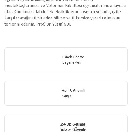
meslektaşlarımıza ve Veteriner Fakültesi öğrencilerimize faydalı
olacağını umar olabilecek eksikliklerin hoşgörü ve anlayış ile
karşılanacağını ümit eder bilime ve ülkemize yararlı olmasını
temenni ederim. Prof. Dr. Yusuf GÜL
Bu ürünün fiyat bilgisi, resim, ürün açıklamalarında ve diğer
konularda yetersiz gördüğünüz noktaları öneri formunu kullanarak
Bu ürüne ilk yorumu siz yapın!
tarafımıza iletebilirsiniz.
Görüş ve önerileriniz için teşekkür ederiz.
Esnek Ödeme
Seçenekleri
Yorum Yaz
Ürün resmi kalitesiz, bozuk veya görüntülenemiyor.
Ürün açıklamasında eksik bilgiler bulunuyor.
Ürün bilgilerinde hatalar bulunuyor.
Hızlı & Güvenli
Ürün fiyatı diğer sitelerden daha pahalı.
Kargo
Bu ürüne benzer farklı alternatifler olmalı.
256 Bit Korumalı
Yüksek GÜvenlik