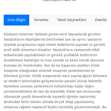
Ürün Bilgisi
Yorumlar
Taksit Seçenekleri
Önerilerin
Klinisyen Veteriner Hekimin görevi evcil hayvanlarda görülen
hastalıkların etiyolojilerini belirlemek tanı ve ayırıcı tanılarını
koymak prognozunu tayin etmek tedavilerini yapmak ve gerekli
profl aktik önlemleri almaktır. Hastalıkların zamanında etkili
tedavilerinin yapılabilmesi ve gerekli proflaktik tedbirlerin
alınabilmesi hastalığın en kısa sürede ve kesin olarak tanısının
konması ile mümkündür. Tanı da ise başarının anahtarı klinik
muayene olduğundan sistemik muayene yöntemlerinin iyi
bilinmesi gerekir. Klinik muayenenin nasıl yapılacağının bilinmesi
ve modern teknolojinin gelişmelerine paralel olarak hekimlik
hizmetine sunulan yöntemlerin kullanılması kadar doğru
yorumlanabilmesi de tanı da önemlidir. Klinik tanı konusunda
ülkemizde çeşitli dönemlerde kıymetli öğretim üyelerimiz
tarafından farklı isimler altında birçok kitap yayımlanmış
olmasına rağmen maalesef hiçbiri süreklilik gösterememiştir. Bu