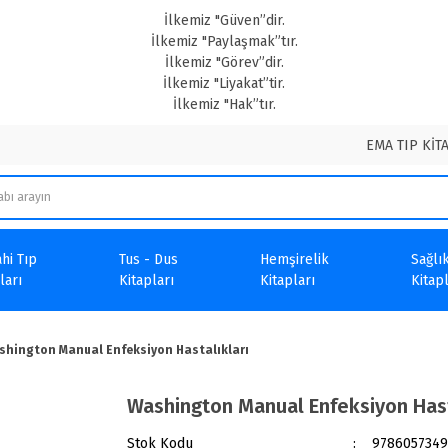
İlkemiz "Güven”dir.
İlkemiz "Paylaşmak”tır.
İlkemiz "Görev”dir.
İlkemiz "Liyakat”tir.
İlkemiz "Hak”tır.
EMA TIP KİT
hi Tıp
Tus - Dus
Hemşirelik
Sağlık
ları
Kitapları
Kitapları
Kitapl
shington Manual Enfeksiyon Hastalıkları
Washington Manual Enfeksiyon Hast
Stok Kodu
9786057349