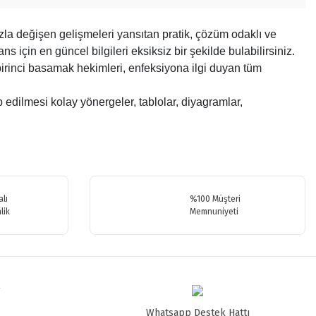
la değişen gelişmeleri yansıtan pratik, çözüm odaklı ve
ns için en güncel bilgileri eksiksiz bir şekilde bulabilirsiniz.
i, birinci basamak hekimleri, enfeksiyona ilgi duyan tüm
 edilmesi kolay yönergeler, tablolar, diyagramlar,
.
lı
%100 Müşteri
lik
Memnuniyeti
Whatsapp Destek Hattı