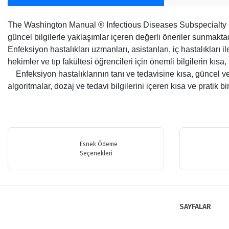
The Washington Manual ® Infectious Diseases Subspecialty Con
güncel bilgilerle yaklaşımlar içeren değerli öneriler sunmaktadır
Enfeksiyon hastalıkları uzmanları, asistanları, iç hastalıkları 
hekimler ve tıp fakültesi öğrencileri için önemli bilgilerin kısa,
Enfeksiyon hastalıklarının tanı ve tedavisine kısa, güncel ve 
algoritmalar, dozaj ve tedavi bilgilerini içeren kısa ve pratik b
Bu ürünün fiyat bilgisi, resim, ürün açıklamalarında ve diğer konularda y
Görüş ve önerileriniz için teşekkür ederiz.
Esnek Ödeme
Ürün resmi kalitesiz, bozuk veya görüntülenemiyor.
Seçenekleri
Ürün açıklamasında eksik bilgiler bulunuyor.
Ürün bilgilerinde hatalar bulunuyor.
Ürün fiyatı diğer sitelerden daha pahalı.
SAYFALAR
Bu ürüne benzer farklı alternatifler olmalı.