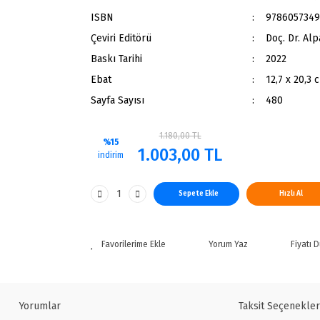
ISBN
9786057349
Çeviri Editörü
Doç. Dr. Alp
Baskı Tarihi
2022
Ebat
12,7 x 20,3 
Sayfa Sayısı
480
1.180,00 TL
%15
1.003,00 TL
indirim
Sepete Ekle
Hızlı Al
Yorum Yaz
Fiyatı 
Yorumlar
Taksit Seçenekler