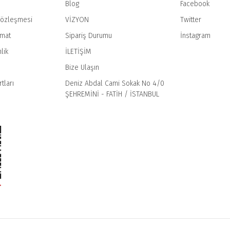
Blog
Facebook
Sözleşmesi
VİZYON
Twitter
imat
Sipariş Durumu
İnstagram
Gönder
lik
İLETİŞİM
Bize Ulaşın
tları
Deniz Abdal Cami Sokak No 4/0
ŞEHREMİNİ - FATİH / İSTANBUL