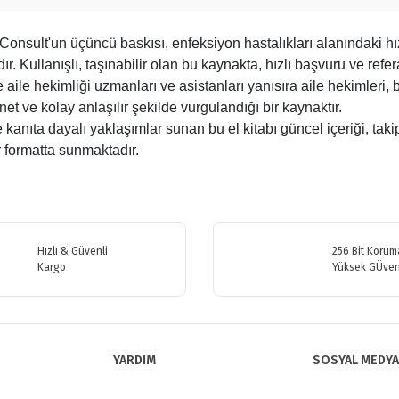
sult'un üçüncü baskısı, enfeksiyon hastalıkları alanındaki hız
. Kullanışlı, taşınabilir olan bu kaynakta, hızlı başvuru ve refera
ile aile hekimliği uzmanları ve asistanları yanısıra aile hekimler
 net ve kolay anlaşılır şekilde vurgulandığı bir kaynaktır.
kanıta dayalı yaklaşımlar sunan bu el kitabı güncel içeriği, takip
ir formatta sunmaktadır.
etersiz gördüğünüz noktaları öneri formunu kullanarak tarafımıza iletebilirsiniz
Bu ürüne ilk yorumu siz yapın!
Hızlı & Güvenli
256 Bit Koruma
Kargo
Yüksek GÜven
Yorum Yaz
YARDIM
SOSYAL MEDYA