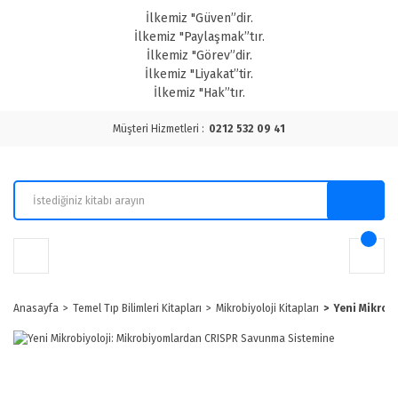
İlkemiz "Güven”dir.
İlkemiz "Paylaşmak”tır.
İlkemiz "Görev”dir.
İlkemiz "Liyakat”tir.
İlkemiz "Hak”tır.
Müşteri Hizmetleri :
0212 532 09 41
Anasayfa
Temel Tıp Bilimleri Kitapları
Mikrobiyoloji Kitapları
Yeni Mikrob