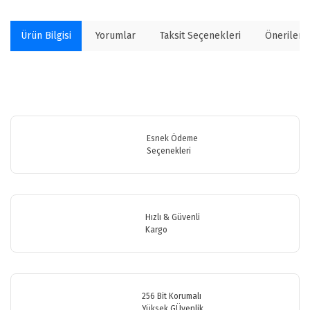
Ürün Bilgisi
Yorumlar
Taksit Seçenekleri
Önerilerin
Bu ürünün fiyat bilgisi, resim, ürün açıklamalarında ve diğer
konularda yetersiz gördüğünüz noktaları öneri formunu kullanarak
Bu ürüne ilk yorumu siz yapın!
tarafımıza iletebilirsiniz.
Görüş ve önerileriniz için teşekkür ederiz.
Esnek Ödeme
Seçenekleri
Yorum Yaz
Ürün resmi kalitesiz, bozuk veya görüntülenemiyor.
Ürün açıklamasında eksik bilgiler bulunuyor.
Ürün bilgilerinde hatalar bulunuyor.
Hızlı & Güvenli
Ürün fiyatı diğer sitelerden daha pahalı.
Kargo
Bu ürüne benzer farklı alternatifler olmalı.
256 Bit Korumalı
Yüksek GÜvenlik