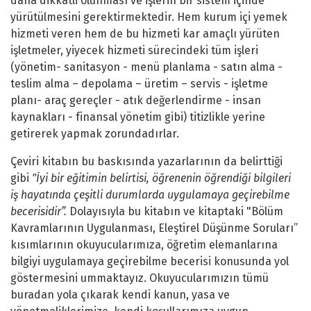
daha dikkatli olunması ve işlerin bir sistem içinde
yürütülmesini gerektirmektedir. Hem kurum içi yemek
hizmeti veren hem de bu hizmeti kar amaçlı yürüten
işletmeler, yiyecek hizmeti sürecindeki tüm işleri
(yönetim- sanitasyon - menü planlama - satın alma -
teslim alma – depolama – üretim – servis - işletme
planı- araç gereçler - atık değerlendirme - insan
kaynakları - finansal yönetim gibi) titizlikle yerine
getirerek yapmak zorundadırlar.
Çeviri kitabın bu baskısında yazarlarının da belirttiği
gibi
"İyi bir eğitimin belirtisi, öğrenenin öğrendiği bilgileri
iş hayatında çeşitli durumlarda uygulamaya geçirebilme
becerisidir”.
Dolayısıyla bu kitabın ve kitaptaki "Bölüm
Kavramlarının Uygulanması, Eleştirel Düşünme Soruları”
kısımlarının okuyucularımıza, öğretim elemanlarına
bilgiyi uygulamaya geçirebilme becerisi konusunda yol
göstermesini ummaktayız. Okuyucularımızın tümü
buradan yola çıkarak kendi kanun, yasa ve