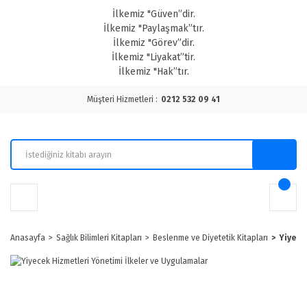
İlkemiz "Güven”dir.
İlkemiz "Paylaşmak”tır.
İlkemiz "Görev”dir.
İlkemiz "Liyakat”tir.
İlkemiz "Hak”tır.
Müşteri Hizmetleri :
0212 532 09 41
Anasayfa
Sağlık Bilimleri Kitapları
Beslenme ve Diyetetik Kitapları
Yiyece