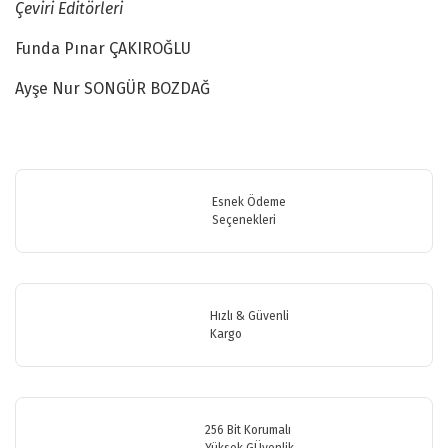
Çeviri Editörleri
Funda Pınar ÇAKIROĞLU
Ayşe Nur SONGÜR BOZDAĞ
Bu ürünün fiyat bilgisi, resim, ürün açıklamalarında ve diğer
konularda yetersiz gördüğünüz noktaları öneri formunu kullanarak
Bu ürüne ilk yorumu siz yapın!
tarafımıza iletebilirsiniz.
Görüş ve önerileriniz için teşekkür ederiz.
Esnek Ödeme
Seçenekleri
Yorum Yaz
Ürün resmi kalitesiz, bozuk veya görüntülenemiyor.
Ürün açıklamasında eksik bilgiler bulunuyor.
Ürün bilgilerinde hatalar bulunuyor.
Hızlı & Güvenli
Ürün fiyatı diğer sitelerden daha pahalı.
Kargo
Bu ürüne benzer farklı alternatifler olmalı.
256 Bit Korumalı
Yüksek GÜvenlik