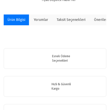
Ürün Bilgisi
Yorumlar
Taksit Seçenekleri
Önerilerin
Bu ürünün fiyat bilgisi, resim, ürün açıklamalarında ve diğer
konularda yetersiz gördüğünüz noktaları öneri formunu kullanarak
Bu ürüne ilk yorumu siz yapın!
tarafımıza iletebilirsiniz.
Görüş ve önerileriniz için teşekkür ederiz.
Esnek Ödeme
Seçenekleri
Yorum Yaz
Ürün resmi kalitesiz, bozuk veya görüntülenemiyor.
Ürün açıklamasında eksik bilgiler bulunuyor.
Ürün bilgilerinde hatalar bulunuyor.
Hızlı & Güvenli
Ürün fiyatı diğer sitelerden daha pahalı.
Kargo
Bu ürüne benzer farklı alternatifler olmalı.