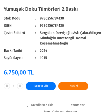
Yumuşak Doku Tümörleri 2.Baskı
Stok Kodu
9786256784130
ISBN
9786256784130
Çeviri Editörü
Sergülen Dervişoğlu.Aslı Çakır.Gökçen
Gündoğdu Ünverengil. Kemal
Kösemehmetoğlu
Baskı Tarihi
2024
Sayfa Sayısı
1015
6.750,00 TL
Sepete Ekle
Hızlı Al
Yorum Yaz
Fiyatı Düşünce Haber Ver