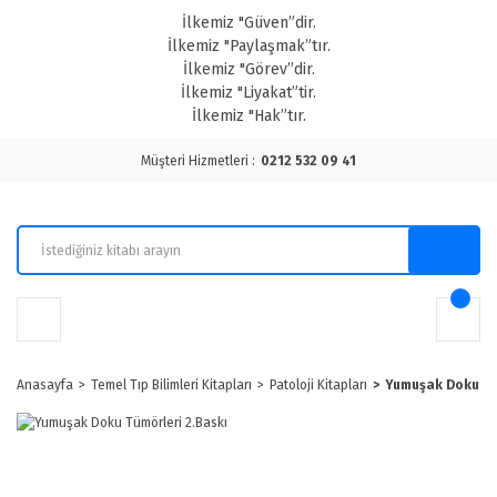
İlkemiz "Güven”dir.
İlkemiz "Paylaşmak”tır.
İlkemiz "Görev”dir.
İlkemiz "Liyakat”tir.
İlkemiz "Hak”tır.
Müşteri Hizmetleri :
0212 532 09 41
Anasayfa
Temel Tıp Bilimleri Kitapları
Patoloji Kitapları
Yumuşak Doku Tü