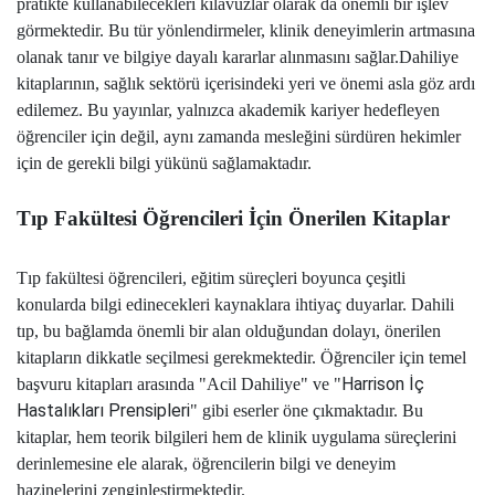
pratikte kullanabilecekleri kılavuzlar olarak da önemli bir işlev
görmektedir. Bu tür yönlendirmeler, klinik deneyimlerin artmasına
olanak tanır ve bilgiye dayalı kararlar alınmasını sağlar.
Dahiliye
kitaplarının, sağlık sektörü içerisindeki yeri ve önemi asla göz ardı
edilemez. Bu yayınlar, yalnızca akademik kariyer hedefleyen
öğrenciler için değil, aynı zamanda mesleğini sürdüren hekimler
için de gerekli bilgi yükünü sağlamaktadır.
Tıp Fakültesi Öğrencileri İçin Önerilen Kitaplar
Tıp fakültesi öğrencileri, eğitim süreçleri boyunca çeşitli
konularda bilgi edinecekleri kaynaklara ihtiyaç duyarlar. Dahili
tıp, bu bağlamda önemli bir alan olduğundan dolayı, önerilen
kitapların dikkatle seçilmesi gerekmektedir. Öğrenciler için temel
Harrison İç
başvuru kitapları arasında "Acil Dahiliye" ve "
Hastalıkları Prensipleri
" gibi eserler öne çıkmaktadır. Bu
kitaplar, hem teorik bilgileri hem de klinik uygulama süreçlerini
derinlemesine ele alarak, öğrencilerin bilgi ve deneyim
hazinelerini zenginleştirmektedir.