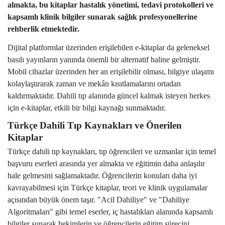
almakta, bu kitaplar hastalık yönetimi, tedavi protokolleri ve
kapsamlı klinik bilgiler sunarak sağlık profesyonellerine
rehberlik etmektedir.
Dijital platformlar üzerinden erişilebilen e-kitaplar da geleneksel
basılı yayınların yanında önemli bir alternatif haline gelmiştir.
Mobil cihazlar üzerinden her an erişilebilir olması, bilgiye ulaşımı
kolaylaştırarak zaman ve mekân kısıtlamalarını ortadan
kaldırmaktadır. Dahili tıp alanında güncel kalmak isteyen herkes
için e-kitaplar, etkili bir bilgi kaynağı sunmaktadır.
Türkçe Dahili Tıp Kaynakları ve Önerilen
Kitaplar
Türkçe dahili tıp kaynakları, tıp öğrencileri ve uzmanlar için temel
başvuru eserleri arasında yer almakta ve eğitimin daha anlaşılır
hale gelmesini sağlamaktadır. Öğrencilerin konuları daha iyi
kavrayabilmesi için Türkçe kitaplar, teori ve klinik uygulamalar
açısından büyük önem taşır. "
Acil Dahiliye
" ve "
Dahiliye
Algoritmaları
" gibi temel eserler, iç hastalıkları alanında kapsamlı
bilgiler sunarak hekimlerin ve öğrencilerin eğitim sürecini