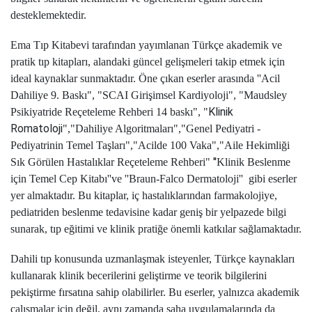
desteklemektedir.
Ema Tıp Kitabevi tarafından yayımlanan Türkçe akademik ve
pratik tıp kitapları, alandaki güncel gelişmeleri takip etmek için
ideal kaynaklar sunmaktadır. Öne çıkan eserler arasında
''Acil
Dahiliye 9. Baskı
", "
SCAI Girişimsel Kardiyoloji
", "
Maudsley
Klinik
Psikiyatride Reçeteleme Rehberi 14 baskı
", "
Romatoloji
",
"
Dahiliye Algoritmaları
",
"
Genel Pediyatri -
Pediyatrinin Temel Taşları
",
"
Acilde 100 Vaka
",
"
Aile Hekimliği
''
Sık Görülen Hastalıklar Reçeteleme Rehberi
"
Klinik Beslenme
için Temel Cep Kitabı''
ve ''
Braun-Falco Dermatoloji''
gibi eserler
yer almaktadır. Bu kitaplar, iç hastalıklarından farmakolojiye,
pediatriden beslenme tedavisine kadar geniş bir yelpazede bilgi
sunarak, tıp eğitimi ve klinik pratiğe önemli katkılar sağlamaktadır.
Dahili tıp konusunda uzmanlaşmak isteyenler, Türkçe kaynakları
kullanarak klinik becerilerini geliştirme ve teorik bilgilerini
pekiştirme fırsatına sahip olabilirler. Bu eserler, yalnızca akademik
çalışmalar için değil, aynı zamanda saha uygulamalarında da