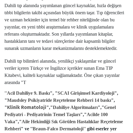
Dahili tıp alanında yayımlanan güncel kaynaklar, hızla değişen
tıbbi bilgilerin takibi açısından büyük önem taşır. Tıp öğrencileri
ve uzman hekimler için temel bir rehber niteliğinde olan bu
yayınlar, en yeni tıbbi araştırmalara ve klinik uygulamalara
referans oluşturmaktadır. Son yıllarda yayımlanan kitaplar,
hastalıkların tanı ve tedavi süreçlerine dair kapsamlı bilgiler
sunarak uzmanların karar mekanizmalarını desteklemektedir.
Dahili tıp bilimleri alanında, yenilikçi yaklaşımlar ve güncel
veriler içeren Türkçe ve İngilizce içerikler sunan Ema TIP
Kitabevi, kaliteli kaynaklar sağlamaktadır. Öne çıkan yayınlar
arasında "T
''Acil Dahiliye 9. Baskı
", "
SCAI Girişimsel Kardiyoloji
",
"
Maudsley Psikiyatride Reçeteleme Rehberi 14 baskı
",
Klinik Romatoloji
"
",
"
Dahiliye Algoritmaları
",
"
Genel
Pediyatri - Pediyatrinin Temel Taşları
",
"
Acilde 100
Vaka
",
"
Aile Hekimliği Sık Görülen Hastalıklar Reçeteleme
Rehberi
" ve ''
Braun-Falco Dermatoloji''
gibi eserler yer