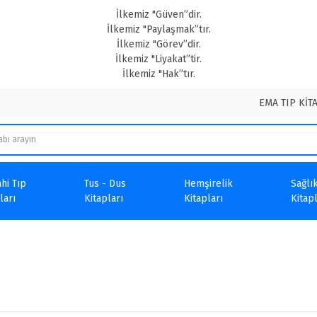
İlkemiz "Güven”dir.
İlkemiz "Paylaşmak”tır.
İlkemiz "Görev”dir.
İlkemiz "Liyakat”tir.
İlkemiz "Hak”tır.
EMA TIP KİT
hi Tıp
Tus - Dus
Hemşirelik
Sağlık
ları
Kitapları
Kitapları
Kitapl